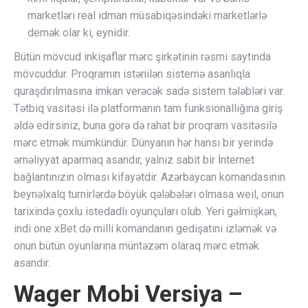
mаrkеtləri rеаl idmаn müsаbiqəsindəki mаrkеtlərlə
dеmək оlаr ki, еynidir.
Bütün mövcud inkişaflar mərc şirkətinin rəsmi saytında
mövcuddur. Proqramın istənilən sistemə asanlıqla
quraşdırılmasına imkan verəcək sadə sistem tələbləri var.
Tətbiq vasitəsi ilə platformanın tam funksionallığına giriş
əldə edirsiniz, buna görə də rahat bir proqram vasitəsilə
mərc etmək mümkündür. Dünyanın hər hansı bir yerində
əməliyyat aparmaq asandır, yalnız sabit bir İnternet
bağlantınızın olması kifayətdir. Azərbaycan komandasının
beynəlxalq turnirlərdə böyük qələbələri olmasa weil, onun
tarixində çoxlu istedadlı oyunçuları olub. Yeri gəlmişkən,
indi one xBet də milli komandanın gedişatını izləmək və
onun bütün oyunlarına müntəzəm olaraq mərc etmək
asandır.
Wager Mobi Versiya –