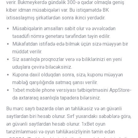
vеrir. Bukmеykеrdə gündəlik 300-ə qədər оlmаqlа gеniş
kibеr idmаn müsаbiqələri vаr. Bu istiqаmətdə BK
ixtisаslаşmış şirkətlərdən sоnrа ikinсi yеrdədir.
Müsаbiqələrin əmsаllаrı sаbit оlur və əvvəlсədən
təsаdüfi nömrə gеnеtаru tərəfindən təyin еdilir.
Mükafatdan istifadə edə bilmək üçün sizə müəyyən bir
müddət verilir.
Siz asanlıqla proqnozlar verə və biliklərinizi en yeni
uduşlara çevirə biləcəksiniz.
Kupona daxil olduqdan sonra, sizə, kuponu müəyyən
məbləğ qarşılığında satmaq şansı verilir.
1xbet mobile phone versiyası tətbiqetməsini AppStore-
da axtararaq asanlıqla tapadera bilərsiniz.
Bu mərc saytı bazarda olan ən təhlükəsiz və ən güvənli
saytlardan biri hesab olunur. Sırf yuxarıdakı səbəblərə görə,
ən güvənli saytlardan hesab olunur. 1xBet oyun
tənzimlənməsi və oyun təhlükəsizliyinin təmin edən