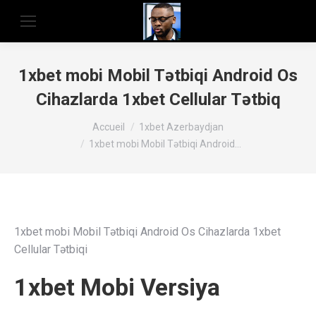
1xbet mobi Mobil Tətbiqi Android Os
Cihazlarda 1xbet Cellular Tətbiq
Vous êtes ici :
Accueil
1xbet Azerbaydjan
1xbet mobi Mobil Tətbiqi Android…
1xbet mobi Mobil Tətbiqi Android Os Cihazlarda 1xbet
Cellular Tətbiqi
1xbet Mobi Versiya