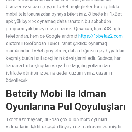
brauzer vasitəsi ilə, yəni 1xBet möjligheter för dig linklə
mobil telefonunuzdan oynaya bilərsiniz. Əlbəttə ki, 1xBet
apk yükləyərək oynamaq daha rahatdır, bu səbəbdən
proqramı yükləməyi sizə önəririk. Qısacası, həm iOS tipli
telefondan, həm də Google android
https://1xbetaz2.com
sistemli telefondan 1xBeti rahat şəkildə oynamaq
mümkündür. 1xBet giriş etmiş, daha doğrusu qeydiyyatdan
keçmiş bütün istifadəçilərin ödənişlərini edir. Sadəcə, hər
hansısa bir boşluqdan və ya fırıldaqçılıq yollarından
istifadə etmirsinizsə, nə qədər qazanırsınız, qazanın
ödəniləcək.
Betcity Mobi Ilə Idman
Oyunlarına Pul Qoyuluşları
1xbet azerbaycan, 40-dan çox dildə mərc oyunlari
xidmətlərini təklif edərək dünyaya öz markasını vermişdir.