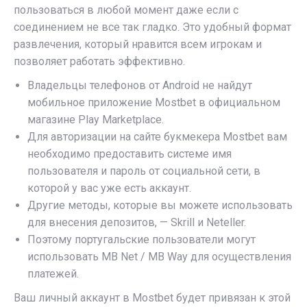
пользоваться в любой момент даже если с
соединением не все так гладко. Это удобный формат
развлечения, который нравится всем игрокам и
позволяет работать эффективно.
Владельцы телефонов от Android не найдут
мобильное приложение Mostbet в официальном
магазине Play Marketplace.
Для авторизации на сайте букмекера Mostbet вам
необходимо предоставить системе имя
пользователя и пароль от социальной сети, в
которой у вас уже есть аккаунт.
Другие методы, которые вы можете использовать
для внесения депозитов, — Skrill и Neteller.
Поэтому португальские пользователи могут
использовать MB Net / MB Way для осуществления
платежей.
Ваш личный аккаунт в Mostbet будет привязан к этой