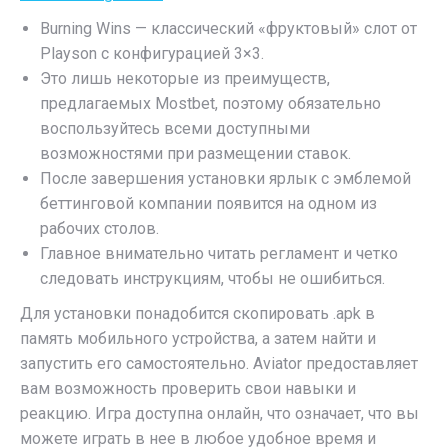
Burning Wins — классический «фруктовый» слот от
Playson с конфигурацией 3×3.
Это лишь некоторые из преимуществ,
предлагаемых Mostbet, поэтому обязательно
воспользуйтесь всеми доступными
возможностями при размещении ставок.
После завершения установки ярлык с эмблемой
беттинговой компании появится на одном из
рабочих столов.
Главное внимательно читать регламент и четко
следовать инструкциям, чтобы не ошибиться.
Для установки понадобится скопировать .apk в
память мобильного устройства, а затем найти и
запустить его самостоятельно. Aviator предоставляет
вам возможность проверить свои навыки и
реакцию. Игра доступна онлайн, что означает, что вы
можете играть в нее в любое удобное время и