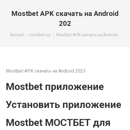
Mostbet APK скачать на Android
202
Vous êtes ici :
Accueil
mostbet uz
Mostbet APK скачать на Android…
Mostbet APK скачать на Android 2023
Mostbet приложение
Установить приложение
Mostbet МОСТБЕТ для