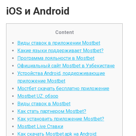
iOS и Android
Content
Виды ставок в приложении Mostbet
Какие языки поддерживает Mostbet?
Программа лояльности в Mostbet
Официальный сайт Mostbet в Узбекистане
Устройства Android, поддерживающие
приложение Mostbet
Мостбет скачать бесплатно приложение
Mostbet UZ: обзор
Виды ставок в Mostbet
Как стать партнером Mostbet?
Как установить приложение Mostbet?
Mostbet Live Ставки
Как скачать Mostbet.apk на Android: