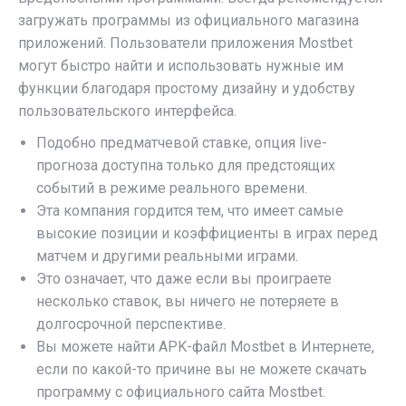
загружать программы из официального магазина
приложений. Пользователи приложения Mostbet
могут быстро найти и использовать нужные им
функции благодаря простому дизайну и удобству
пользовательского интерфейса.
Подобно предматчевой ставке, опция live-
прогноза доступна только для предстоящих
событий в режиме реального времени.
Эта компания гордится тем, что имеет самые
высокие позиции и коэффициенты в играх перед
матчем и другими реальными играми.
Это означает, что даже если вы проиграете
несколько ставок, вы ничего не потеряете в
долгосрочной перспективе.
Вы можете найти APK-файл Mostbet в Интернете,
если по какой-то причине вы не можете скачать
программу с официального сайта Mostbet.