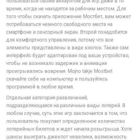
пользоваться своим аккаунтом для игр даже в то
время, когда не находятся за рабочим местом. Для
того чтобы скачать приложение Мостбет, вам может
потребоваться немного свободного места на
смартфоне и сенсорный экран. Второй понадобится
для комфортного управления, потому что все
элементы представлены в виде кнопок. Также сам
интерфейс будет адаптирован под ваше устройство,
чтобы не возникало задержек и анимации
проигрывались вовремя. Mojno takje Mostbet
скачайте себе на компьютер и пользуйтесь
программой в любое время.
Отдельная категория развлечений,
подразделяющаяся на различные виды лотерей. В
любом случае, суть этих игр заключается в том, что
пользователь покупает определенное количество
лотерейных билетов и ждет начала розыгрыша. Хотя
шансы выиграть джекпот невелики, возможность