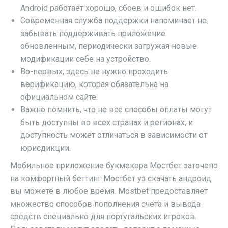
Android работает хорошо, сбоев и ошибок нет.
Современная служба поддержки напоминает не
забывать поддерживать приложение
обновленным, периодически загружая новые
модификации себе на устройство.
Во-первых, здесь не нужно проходить
верификацию, которая обязательна на
официальном сайте.
Важно помнить, что не все способы оплаты могут
быть доступны во всех странах и регионах, и
доступность может отличаться в зависимости от
юрисдикции.
Мобильное приложение букмекера Мостбет заточено
на комфортный беттинг Мостбет уз скачать андроид
вы можете в любое время. Mostbet предоставляет
множество способов пополнения счета и вывода
средств специально для португальских игроков.