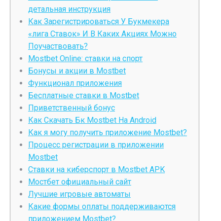
детальная инструкция
Как Зарегистрироваться У Букмекера
«лига Ставок» И В Каких Акциях Можно
Поучаствовать?
Mostbet Online: ставки на спорт
Бонусы и акции в Mostbet
Функционал приложения
Бесплатные ставки в Mostbet
Приветственный бонус
Как Скачать Бк Mostbet На Android
Как я могу получить приложение Mostbet?
Процесс регистрации в приложении
Mostbet
Ставки на киберспорт в Mostbet APK
Мостбет официальный сайт
Лучшие игровые автоматы
Какие формы оплаты поддерживаются
приложением Mostbet?