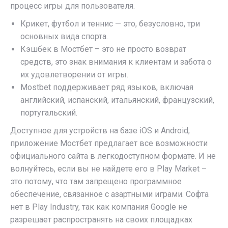
процесс игры для пользователя.
Крикет, футбол и теннис — это, безусловно, три
основных вида спорта.
Кэшбек в Мостбет – это не просто возврат
средств, это знак внимания к клиентам и забота о
их удовлетворении от игры.
Mostbet поддерживает ряд языков, включая
английский, испанский, итальянский, французский,
португальский.
Доступное для устройств на базе iOS и Android,
приложение Мостбет предлагает все возможности
официального сайта в легкодоступном формате. И не
волнуйтесь, если вы не найдете его в Play Market –
это потому, что там запрещено программное
обеспечение, связанное с азартными играми. Софта
нет в Play Industry, так как компания Google не
разрешает распространять на своих площадках