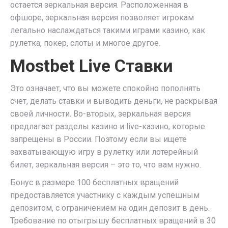
остается зеркальная версия. Расположенная в
офшоре, зеркальная версия позволяет игрокам
легально наслаждаться такими играми казино, как
рулетка, покер, слоты и многое другое.
Mostbet Live Ставки
Это означает, что вы можете спокойно пополнять
счет, делать ставки и выводить деньги, не раскрывая
своей личности. Во-вторых, зеркальная версия
предлагает разделы казино и live-казино, которые
запрещены в России. Поэтому если вы ищете
захватывающую игру в рулетку или лотерейный
билет, зеркальная версия – это то, что вам нужно.
Бонус в размере 100 бесплатных вращений
предоставляется участнику с каждым успешным
депозитом, с ограничением на один депозит в день.
Требование по отыгрышу бесплатных вращений в 30