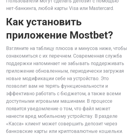
Пользователи могут сделать депозит с помощью
нет-банкинга, любой карты Visa или Mastercard.
Как установить
приложение Mostbet?
Взгляните на таблицу плюсов и минусов ниже, чтобы
ознакомиться с их перечнем. Современная служба
поддержки напоминает не забывать поддерживать
приложение обновленным, периодически загружая
новые модификации себе на устройство. Это
позволит вам не терять функциональности и
эффективно работать с бюджетом, а также всеми
доступными игровыми машинами. В процессе
появится уведомление о том, что файл может
нанести вред мобильному устройству. В разделе
«Касса» клиент может совершить депозит через
банковские карты или криптовалютные кошельки.