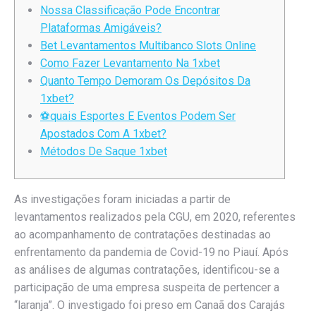
Nossa Classificação Pode Encontrar
Plataformas Amigáveis?
Bet Levantamentos Multibanco Slots Online
Como Fazer Levantamento Na 1xbet
Quanto Tempo Demoram Os Depósitos Da
1xbet?
⚽quais Esportes E Eventos Podem Ser
Apostados Com A 1xbet?
Métodos De Saque 1xbet
As investigações foram iniciadas a partir de
levantamentos realizados pela CGU, em 2020, referentes
ao acompanhamento de contratações destinadas ao
enfrentamento da pandemia de Covid-19 no Piauí. Após
as análises de algumas contratações, identificou-se a
participação de uma empresa suspeita de pertencer a
“laranja”. O investigado foi preso em Canaã dos Carajás