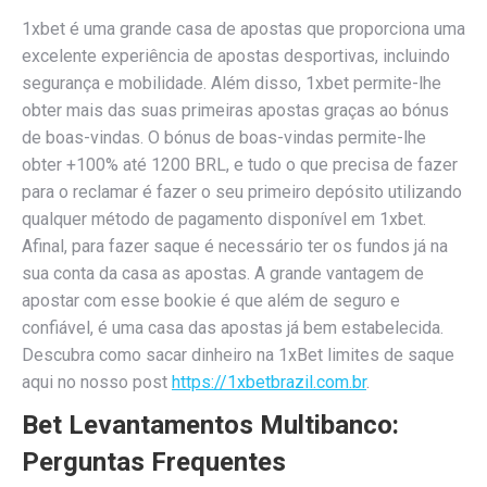
1xbet é uma grande casa de apostas que proporciona uma
excelente experiência de apostas desportivas, incluindo
segurança e mobilidade. Além disso, 1xbet permite-lhe
obter mais das suas primeiras apostas graças ao bónus
de boas-vindas. O bónus de boas-vindas permite-lhe
obter +100% até 1200 BRL, e tudo o que precisa de fazer
para o reclamar é fazer o seu primeiro depósito utilizando
qualquer método de pagamento disponível em 1xbet.
Afinal, para fazer saque é necessário ter os fundos já na
sua conta da casa as apostas. A grande vantagem de
apostar com esse bookie é que além de seguro e
confiável, é uma casa das apostas já bem estabelecida.
Descubra como sacar dinheiro na 1xBet limites de saque
aqui no nosso post
https://1xbetbrazil.com.br
.
Bet Levantamentos Multibanco:
Perguntas Frequentes