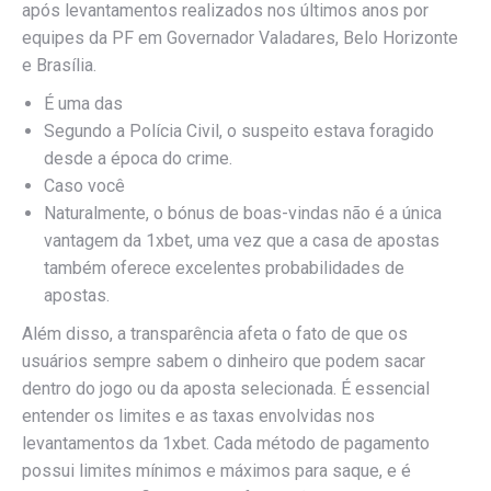
após levantamentos realizados nos últimos anos por
equipes da PF em Governador Valadares, Belo Horizonte
e Brasília.
É uma das
Segundo a Polícia Civil, o suspeito estava foragido
desde a época do crime.
Caso você
Naturalmente, o bónus de boas-vindas não é a única
vantagem da 1xbet, uma vez que a casa de apostas
também oferece excelentes probabilidades de
apostas.
Além disso, a transparência afeta o fato de que os
usuários sempre sabem o dinheiro que podem sacar
dentro do jogo ou da aposta selecionada. É essencial
entender os limites e as taxas envolvidas nos
levantamentos da 1xbet. Cada método de pagamento
possui limites mínimos e máximos para saque, e é