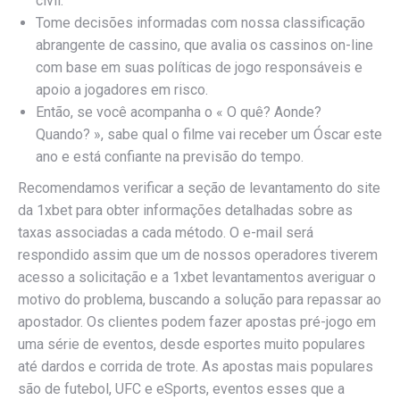
civil.
Tome decisões informadas com nossa classificação
abrangente de cassino, que avalia os cassinos on-line
com base em suas políticas de jogo responsáveis ​​e
apoio a jogadores em risco.
Então, se você acompanha o « O quê? Aonde?
Quando? », sabe qual o filme vai receber um Óscar este
ano e está confiante na previsão do tempo.
Recomendamos verificar a seção de levantamento do site
da 1xbet para obter informações detalhadas sobre as
taxas associadas a cada método. O e-mail será
respondido assim que um de nossos operadores tiverem
acesso a solicitação e a 1xbet levantamentos averiguar o
motivo do problema, buscando a solução para repassar ao
apostador. Os clientes podem fazer apostas pré-jogo em
uma série de eventos, desde esportes muito populares
até dardos e corrida de trote. As apostas mais populares
são de futebol, UFC e eSports, eventos esses que a