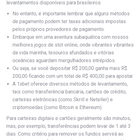
levantamentos disponíveis para brasileiros.
No entanto, é importante lembrar que alguns métodos
de pagamento podem ter taxas adicionais impostas
pelos próprios provedores de pagamento.
Embarque em uma aventura subaquática com nossos
melhores jogos de slot online, onde vibrantes vibrantes
da vida marinha, tesouros afundados e vitórias
oceânicas aguardam mergulhadores intrépidos.
Ou seja, se você depositar R$ 200,00 ganha mais R$
200,00 ficando com um total de R$ 400,00 para apostar.
A 1xbet oferece diversos métodos de levantamento,
tais como transferência bancária, cartões de crédito,
carteiras eletrônicas (como Skrill e Neteller) e
criptomoedas (como Bitcoin e Ethereum).
Para carteiras digitais e cartões geralmente são minutos,
mas, por exemplo, transferências podem levar de 1 até 3
dias. Como critério para remover os fundos servirá ao