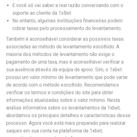
E você só vai saber a real razão conversando com o
suporte ao cliente da 1xBet.
No entanto, algumas instituições financeiras podem
cobrar taxas pelo processamento do levantamento.
Também é aconselhável considerar as possíveis taxas
associadas ao método de levantamento escolhido. A
maioria dos métodos de levantamento não exige o
pagamento de uma taxa, mas é aconselhável verificar a
sua ausência através da equipa de apoio. Sim, o 1xbet
possui um valor mínimo de levantamento que pode variar
de acordo com o método escolhido. Recomendamos
verificar os termos e condições do site para obter
informações atualizadas sobre o valor mínimo. Nesta
análise informativa sobre os levantamentos da 1xbet,
abordamos os principais detalhes e características desse
processo. Agora você está mais preparado para realizar
saques em sua conta na plataforma da 1xbet,