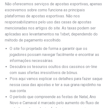
Não oferecemos serviços de apostas esportivas, apenas
escrevemos sobre como funciona as principais
plataformas de apostas esportivas. Não nos
responsabilizamos pelo uso das casas de apostas
mencionadas nos artigos do site. As taxas podem ser
aplicadas aos levantamentos na 1xbet, dependendo do
método de pagamento escolhido.
O site foi projetado de forma a garantir que os
jogadores possam navegar facilmente e encontrar as
informações necessárias.
Descubra os tesouros ocultos dos cassinos on-line
com suas ofertas irresistíveis de bônus.
Pois aqui vamos explicar os detalhes para fazer saque
nessa casa das apostas e ter a sua grana rapidinho na
sua conta.
O período que compreende as festas de Natal, Ano
Novo e Carnaval é marcado pelo aumento do fluxo de