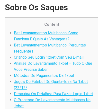
Sobre Os Saques
Content
Bet Levantamentos Multibanco: Como
Funciona E Quais As Vantagens?
Bet Levantamentos Multibanco: Perguntas
Frequentes
Criando Seu Login 1xbet Com Seu E-mail
Análise Do Levantamento 1xbet – Tudo O Que
Você Precisa Saber
Métodos De Pagamentos Da 1xbet
Jogos De Futebol De Quarta-feira Na 1xbet
(22/12/
Descubra Os Detalhes Para Fazer Login 1xbet
O Processo De Levantamento Multibanco Na
1xbet