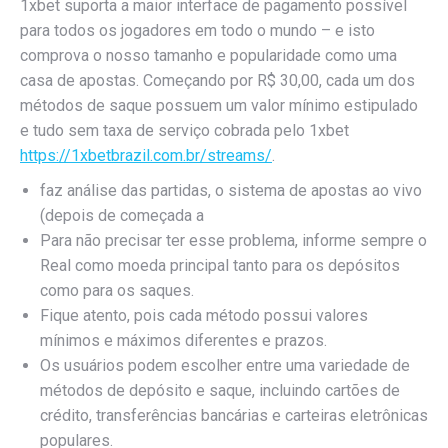
1xbet suporta a maior interface de pagamento possível
para todos os jogadores em todo o mundo – e isto
comprova o nosso tamanho e popularidade como uma
casa de apostas. Começando por R$ 30,00, cada um dos
métodos de saque possuem um valor mínimo estipulado
e tudo sem taxa de serviço cobrada pelo 1xbet
https://1xbetbrazil.com.br/streams/
.
faz análise das partidas, o sistema de apostas ao vivo
(depois de começada a
Para não precisar ter esse problema, informe sempre o
Real como moeda principal tanto para os depósitos
como para os saques.
Fique atento, pois cada método possui valores
mínimos e máximos diferentes e prazos.
Os usuários podem escolher entre uma variedade de
métodos de depósito e saque, incluindo cartões de
crédito, transferências bancárias e carteiras eletrônicas
populares.