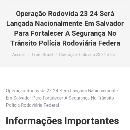
Operação Rodovida 23 24 Será
Lançada Nacionalmente Em Salvador
Para Fortalecer A Segurança No
Trânsito Polícia Rodoviária Federa
Vous êtes ici :
Accueil
1xbet Brazil
Operação Rodovida 23 24 Será…
Operação Rodovida 23 24 Será Lançada Nacionalmente
Em Salvador Para Fortalecer A Segurança No Trânsito
Polícia Rodoviária Federal
Informações Importantes