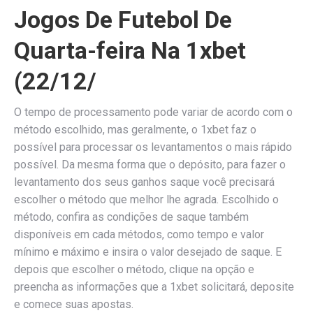
Jogos De Futebol De
Quarta-feira Na 1xbet
(22/12/
O tempo de processamento pode variar de acordo com o
método escolhido, mas geralmente, o 1xbet faz o
possível para processar os levantamentos o mais rápido
possível. Da mesma forma que o depósito, para fazer o
levantamento dos seus ganhos saque você precisará
escolher o método que melhor lhe agrada. Escolhido o
método, confira as condições de saque também
disponíveis em cada métodos, como tempo e valor
mínimo e máximo e insira o valor desejado de saque. E
depois que escolher o método, clique na opção e
preencha as informações que a 1xbet solicitará, deposite
e comece suas apostas.