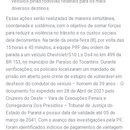
veículos pelas rodovias federais para os mais
diversos destinos.
Essas ações serão realizadas de maneira simultânea,
coordenada e sistêmica, com o objetivo de somar forças
para reduzir a violência no trânsito e os custos sociais
dela decorrentes. Na tarde da sexta-feira (8), por volta das
15 horas e 45 minutos, a equipe PRF deu ordem de
parada a um veículo Chevrolet/S10 Ls Ds4 no km 499 da
BR 153, no município de Paraíso do Tocantins. Durante
verifiicações, os policiais localizaram um mandado de
prisão em aberto pelo crime de estupro de vulnerável em
desfavor do condutor do veículo – homem de 39 anos -. O
documento foi expedido em 28 de Abril de 2021 pelo
Cruzeiro do Oeste – Vara de Execuções Penais e
Corregedoria Dos Presídios – Tribunal de Justiça do
Estado do Paraná e possui data de validade até 05 de
março de 2041. Com o avanço das investigações pela PF,
foram identificados indícios de pagamentos de vantagem