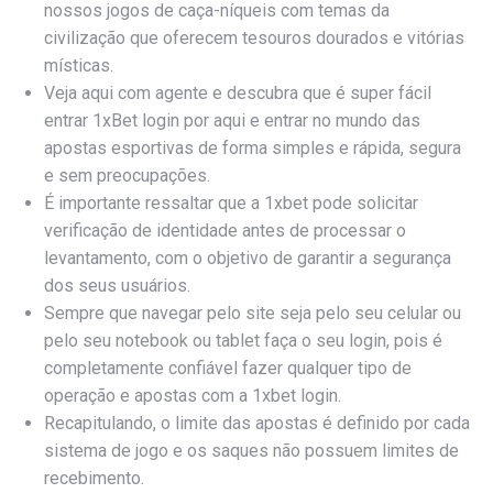
nossos jogos de caça-níqueis com temas da
civilização que oferecem tesouros dourados e vitórias
místicas.
Veja aqui com agente e descubra que é super fácil
entrar 1xBet login por aqui e entrar no mundo das
apostas esportivas de forma simples e rápida, segura
e sem preocupações.
É importante ressaltar que a 1xbet pode solicitar
verificação de identidade antes de processar o
levantamento, com o objetivo de garantir a segurança
dos seus usuários.
Sempre que navegar pelo site seja pelo seu celular ou
pelo seu notebook ou tablet faça o seu login, pois é
completamente confiável fazer qualquer tipo de
operação e apostas com a 1xbet login.
Recapitulando, o limite das apostas é definido por cada
sistema de jogo e os saques não possuem limites de
recebimento.