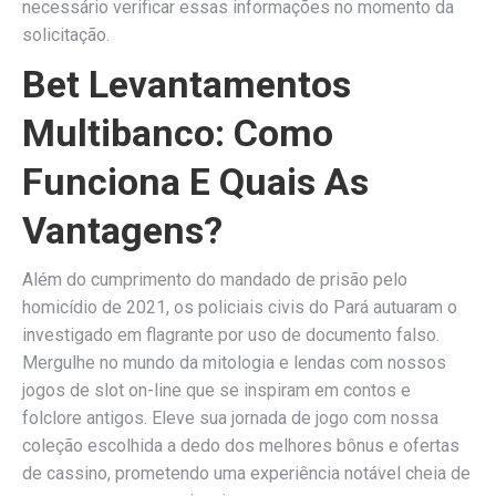
necessário verificar essas informações no momento da
solicitação.
Bet Levantamentos
Multibanco: Como
Funciona E Quais As
Vantagens?
Além do cumprimento do mandado de prisão pelo
homicídio de 2021, os policiais civis do Pará autuaram o
investigado em flagrante por uso de documento falso.
Mergulhe no mundo da mitologia e lendas com nossos
jogos de slot on-line que se inspiram em contos e
folclore antigos. Eleve sua jornada de jogo com nossa
coleção escolhida a dedo dos melhores bônus e ofertas
de cassino, prometendo uma experiência notável cheia de