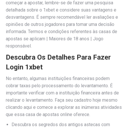
começar a apostar, lembre-se de fazer uma pesquisa
detalhada sobre o 1xbet e considere suas vantagens e
desvantagens. É sempre recomendável ler avaliações e
opiniões de outros jogadores para tomar uma decisão
informada. Termos e condições referentes às casas de
apostas se aplicam | Maiores de 18 anos | Jogo
responsável.
Descubra Os Detalhes Para Fazer
Login 1xbet
No entanto, algumas instituições financeiras podem
cobrar taxas pelo processamento do levantamento. É
importante verificar com a instituição financeira antes de
realizar o levantamento. Faça seu cadastro hoje mesmo
clicando aqui e comece a explorar as inúmeras atividades
que essa casa de apostas online oferece.
Descubra os segredos dos antigos astecas com