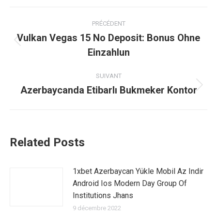
Navigation
PRÉCÉDENT
article
Vulkan Vegas 15 No Deposit: Bonus Ohne
Article
Einzahlun
précédent
:
SUIVANT
Azerbaycanda Etibarlı Bukmeker Kontor
Article
suivant
:
Related Posts
1xbet Azerbaycan Yükle Mobil Az Indir
Android Ios Modern Day Group Of
Institutions Jhans
9 décembre 2022