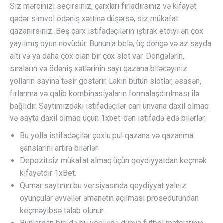
Siz mərcinizi seçirsiniz, çarxları fırladırsınız və kifayət
qədər simvol ödəniş xəttinə düşərsə, siz mükafat
qazanırsınız. Beş çarx istifadəçilərin iştirak etdiyi ən çox
yayılmış oyun növüdür. Bununla belə, üç döngə və az sayda
altı və ya daha çox olan bir çox slot var. Döngələrin,
sıraların və ödəniş xətlərinin sayı qazana biləcəyiniz
yolların sayına təsir göstərir. Lakin bütün slotlar, əsasən,
fırlanma və qalib kombinasiyaların formalaşdırılması ilə
bağlıdır. Saytımızdakı istifadəçilər cari ünvana daxil olmaq
və sayta daxil olmaq üçün 1xbet-dən istifadə edə bilərlər.
Bu yolla istifadəçilər çoxlu pul qazana və qazanma
şanslarını artıra bilərlər.
Depozitsiz mükafat almaq üçün qeydiyyatdan keçmək
kifayətdir 1xBet.
Qumar saytının bu versiyasında qeydiyyat yalnız
oyunçular əvvəllər əmanətin açılması prosedurundan
keçməyibsə tələb olunur.
Bunlardan biri də bu verilişdə dünya futbol matçlarının