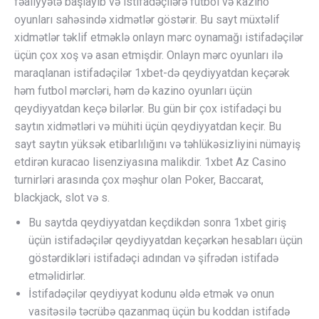
fəaliyyətə başlayıb və istifadəçilərə futbol və kazino
oyunları sahəsində xidmətlər göstərir. Bu sayt müxtəlif
xidmətlər təklif etməklə onlayn mərc oynamağı istifadəçilər
üçün çox xoş və asan etmişdir. Onlayn mərc oyunları ilə
maraqlanan istifadəçilər 1xbet-də qeydiyyatdan keçərək
həm futbol mərcləri, həm də kazino oyunları üçün
qeydiyyatdan keçə bilərlər. Bu gün bir çox istifadəçi bu
saytın xidmətləri və mühiti üçün qeydiyyatdan keçir. Bu
sayt saytın yüksək etibarlılığını və təhlükəsizliyini nümayiş
etdirən kuracao lisenziyasına malikdir. 1xbet Az Casino
turnirləri arasında çox məşhur olan Poker, Baccarat,
blackjack, slot və s.
Bu saytda qeydiyyatdan keçdikdən sonra 1xbet giriş
üçün istifadəçilər qeydiyyatdan keçərkən hesabları üçün
göstərdikləri istifadəçi adından və şifrədən istifadə
etməlidirlər.
İstifadəçilər qeydiyyat kodunu əldə etmək və onun
vasitəsilə təcrübə qazanmaq üçün bu koddan istifadə