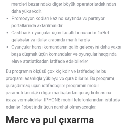
mərcləri bazarındakı digər böyük operatorlardakından
daha yüksəkdir.
Promosyon kodları kazino saytında və partnyor
portallarında axtarılmalıdır.
Cashback oyunçular üçün təsəlli bonusudur 1xBet
qələbələr və itkilər arasında mənfi fərqlə.
Oyunçular hansı komandanın qalib gələcəyini daha yaxşı
başa düşmək üçün komandalar və oyunçular haqqında
əlavə statistikadan istifadə edə bilərlər.
Bu proqramın ölçüsü çox kiçikdir və istifadəçilər bu
proqramı asanlıqla yükləyə və qura bilərlər. Bu proqramı
quraşdırmaq üçün istifadəçilər proqramın mobil
parametrlərindəki digər mənbələrdən quraşdırılmasına
icazə verməlidirlər. IPHONE mobil telefonlarından istifadə
edənlər 1xbet indir üçün narahat olmayacaqlar.
Mərc və pul çıxarma