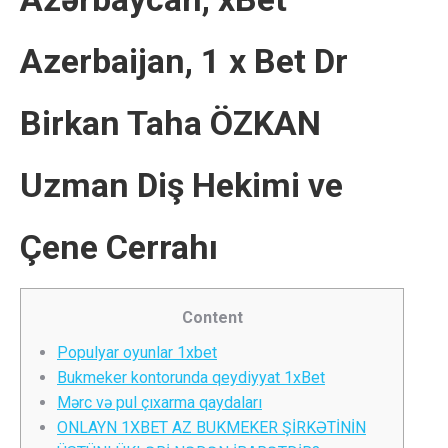
Azerbaijan, 1 x Bet Dr
Birkan Taha ÖZKAN
Uzman Diş Hekimi ve
Çene Cerrahı
Content
Populyar oyunlar 1xbet
Bukmeker kontorunda qeydiyyat 1xBet
Mərc və pul çıxarma qaydaları
ONLAYN 1XBET AZ BUKMEKER ŞİRKƏTİNİN