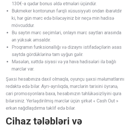
130€-a qədər bonus əldə etmələri üçündür.
Bukmeker kontorunun fərqli xüsusiyyəti ondan ibarətdir
ki, hər gün mərc edə biləcəyiniz bir neçə min hadisə
mövcuddur.
Bu saytın mərc seçimləri, onlayn mərc saytları arasında
ən yüksək əmsaldır.
Proqramın funksionallığı və dizaynı istifadəçilərin əsas
saytda gördüklərinə tam uyğun gəlir.
Məsələn, xəttdə siyasi və ya hava hadisələri ilə bağlı
mərclər var.
Şəxsi hesabınıza daxil olmaqla, oyunçu şəxsi məlumatlarını
redaktə edə bilər. Ayrı-ayrılıqda, mərclərin tarixini öyrənə,
cari promosyonlara baxa, hesabınızın təhlükəsizliyini qura
bilərsiniz. Yerləşdirilmiş mərclər üçün şirkət « Cash Out »
erkən nağdlaşdırma təklif edə bilər.
Cihaz tələbləri və