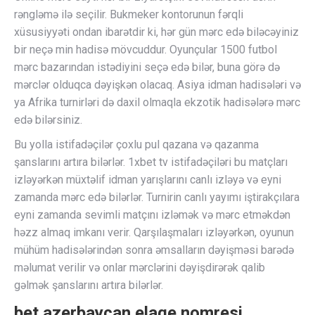
rəngləmə ilə seçilir. Bukmeker kontorunun fərqli
xüsusiyyəti ondan ibarətdir ki, hər gün mərc edə biləcəyiniz
bir neçə min hadisə mövcuddur. Oyunçular 1500 futbol
mərc bazarından istədiyini seçə edə bilər, buna görə də
mərclər olduqca dəyişkən olacaq. Asiya idman hadisələri və
ya Afrika turnirləri də daxil olmaqla ekzotik hadisələrə mərc
edə bilərsiniz.
Bu yolla istifadəçilər çoxlu pul qazana və qazanma
şanslarını artıra bilərlər. 1xbet tv istifadəçiləri bu matçları
izləyərkən müxtəlif idman yarışlarını canlı izləyə və eyni
zamanda mərc edə bilərlər. Turnirin canlı yayımı iştirakçılara
eyni zamanda sevimli matçını izləmək və mərc etməkdən
həzz almaq imkanı verir. Qarşılaşmaları izləyərkən, oyunun
mühüm hadisələrindən sonra əmsalların dəyişməsi barədə
məlumat verilir və onlar mərclərini dəyişdirərək qalib
gəlmək şanslarını artıra bilərlər.
bet azerbaycan elaqe nomresi