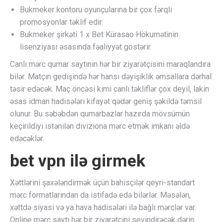
Bukmeker kontoru oyunçularına bir çox fərqli
promosyonlar təklif edir.
Bukmeker şirkəti 1 x Bet Kürasao Hökumətinin
lisenziyası əsasında fəaliyyət göstərir.
Canlı mərc qumar saytının hər bir ziyarətçisini maraqlandıra
bilər. Matçın gedişində hər hansı dəyişiklik əmsallara dərhal
təsir edəcək. Maç öncəsi kimi canlı təkliflər çox deyil, lakin
əsas idman hadisələri kifayət qədər geniş şəkildə təmsil
olunur. Bu səbəbdən qumarbazlar hazırda mövsümün
keçirildiyi istənilən diviziona mərc etmək imkanı əldə
edəcəklər.
bet vpn ilə girmek
Xəttlərini şaxələndirmək üçün bahisçilər qeyri-standart
mərc formatlarından da istifadə edə bilərlər. Məsələn,
xəttdə siyasi və ya hava hadisələri ilə bağlı mərclər var.
Online mərc saytı hər bir ziyarətçini sevindirəcək dərin