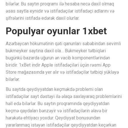
bilərlər. Bu saytın proqramı ilə hesaba necə daxil olmaq
əsas saytla eynidir və istifadəçilər istifadəçi adlarını və
şifrələrini istifadə edərək daxil olurlar.
Populyar oyunlar 1xbet
Azərbaycan hökumətinin qəti qanunları səbəbindən sevimli
bukmeyker saytına daxil ola… Bukmeyker tətbiqləri
bugünkü bazarda uğurun ən vacib komponentlərindən
biridir. 1xBet indir Apple istifadəçiləri üçün rəsmi App
Store mağazasında yer alır və istifadəçilər tətbiqi yükləyə
bilərlər.
Bu saytda qeydiyyatdan keçməkdə problemi olan
istifadəçilər sayt dəstəyi ilə əlaqə saxlayaraq problemlərini
həll edə bilərlər. Bu saytın proqramında qeydiyyatdan
keçmə qaydaları bənzəyir və istifadəçilərin əlavə bir
hərəkətə ehtiyacı yoxdur. Qeydiyyat bonusundan
yararlanmaq istəyən istifadəçilər qeydiyyatdan keçərkən