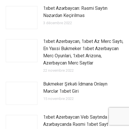
1xbet Azərbaycan: Rəsmi Saytın
Nəzərdən Keçirilməs
3 décembre 2022
1xbet Azerbaycan, 1xbet Az Merc Saytı,
En Yaxsi Bukmeker 1xbet Azerbaycan
Merc Oyunlari, 1xbet Arizona,
Azerbaycan Merc Saytlar
22 novembre 2022
Bukmeker Şirkəti İdmana Onlayn
Mərclər 1xbet Giri
15 novembre 2022
1xbet Azerbaycan Veb Saytında ᐅ
Azərbaycanda Rəsmi 1xbet Sayt