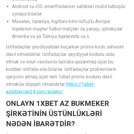
Android və iOS smartfonlarının sahibləri mobil tətbiqdə
oynaya bilərlər.
Məsələn, İspaniya, İngiltərə kimi nüfuzlu Avropa
liqalarının məşhur futbol matçları ilə yanaşı, iştirakçılar
Amerika və ya Türkiyə liqalarında və s.
İstifadəçilər qeydiyyatdan keçərkən promo kodu sahəsini
daxil etməlidirlər. İstifadəçilər qeydiyyat kodunu əldə
etmək və onun vasitəsilə təcrübə qazanmaq üçün bu
koddan istifadə edə bilərlər. İstifadəçilər problemlərin
qarşısını almaq üçün tam 1xbet promo kodunu daxil
etməkdə diqqətli olmalıdırlar
https://1xbet-
azerbaycan24.com/aviator/
.
ONLAYN 1XBET AZ BUKMEKER
ŞİRKƏTİNİN ÜSTÜNLÜKLƏRİ
NƏDƏN İBARƏTDİR?