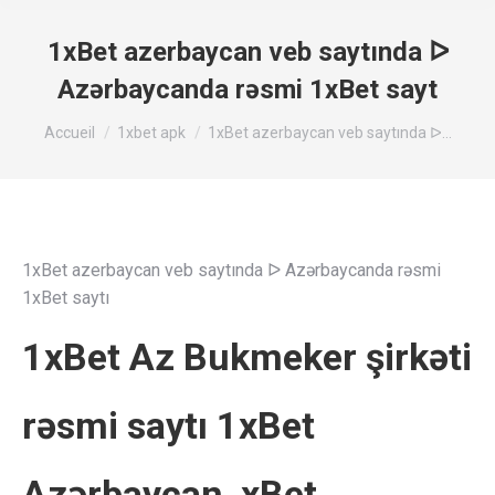
1xBet azerbaycan veb saytında ᐅ
Azərbaycanda rəsmi 1xBet sayt
Vous êtes ici :
Accueil
1xbet apk
1xBet azerbaycan veb saytında ᐅ…
1xBet azerbaycan veb saytında ᐅ Azərbaycanda rəsmi
1xBet saytı
1xBet Az Bukmeker şirkəti
rəsmi saytı 1xBet
Azərbaycan, xBet