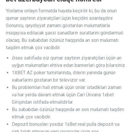
Yoxlama onlayn formatda həyata keçirilir ki, bu da onun
qumar saytının ziyarətçiləri üçün keçidini asanlaşdırır.
Sonuncu, qeydiyyat zamanı göstərilən məlumatlarla
müqayisə ediləcək şəxsi sənədlərin surətlərini göndərməli
olacaq. Bu səbəbdən özünüz haqqında ən son məlumatı
təqdim etmək çox vacibdir.
Əsas səhifədə siz qumar saytının ziyarətçiləri üçün ən
uyğun məlumatları ehtiva edən bannerləri görə bilərsiniz.
1XBET AZ poker turnirlərində, dilerin yanında günün
xəbərlərini göstərən bir televizor var.
Bu problemləri həll etmək üçün onlar istədikləri zaman
və hər yerdə davam etmək üçün Cari Ünvana 1xbet
Girişindən istifadə etməlidirlər.
Bu səbəbdən özünüz haqqında ən son məlumatı təqdim
etmək çox vacibdir.
Depozit bonusları yoxdur 1xBet real pulla depozit və
risk tələb etməyən yeni oyunçular üçün xoş