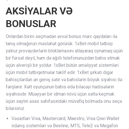
AKSİYALAR VƏ
BONUSLAR
Onlardan birini seçmədən əvvəl bonus mərc qaydaları ilə
tanış olmağınızı məsləhət görürük. 1xBet mobil tətbiqi
yalnız provayderlərin bloklamasını atlayaraq oynamaq üçün
bir fürsət deyil, həm də ağıllı telefonunuzdan bahis etmək
üçün əlverişli bir yoldur. 1xBet bütün əməliyyat sistemləri
üçün mobil tətbiqetmələr təklif edir. 1xBet şirkəti digər
bahisçilərdən ən geniş sətir və bahislərin böyük siyahısı ilə
fərqlənir. Xətt oyunçunun bahis edə biləcəyi hadisələrin
siyahısıdır. Müəyyən bir idman növü üçün xəttə keçmək
üçün saytın əsas səhifəsindəki müvafiq bölmədə onu seçə
bilərsiniz.
Vəsaitləri Visa, Mastercard, Maestro, Visa Qiwi Wallet
ödəniş sistemləri və Beeline, MTS, Tele2 və Megafon