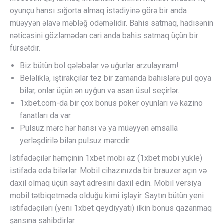
oyunçu hansı sığorta almaq istədiyinə görə bir anda
müəyyən əlavə məbləğ ödəməlidir. Bahis satmaq, hadisənin
nəticəsini gözləmədən cari anda bahis satmaq üçün bir
fürsətdir.
Biz bütün bol qələbələr və uğurlar arzulayıram!
Beləliklə, iştirakçılar tez bir zamanda bahislərə pul qoya
bilər, onlar üçün ən uyğun və asan üsul seçirlər.
1xbet.com-da bir çox bonus poker oyunları və kazino
fanatları da var.
Pulsuz mərc hər hansı və ya müəyyən əmsalla
yerləşdirilə bilən pulsuz mərcdir.
İstifadəçilər həmçinin 1xbet mobi az (1xbet mobi yukle)
istifadə edə bilərlər. Mobil cihazınızda bir brauzer açın və
daxil olmaq üçün sayt adresini daxil edin. Mobil versiya
mobil tətbiqetmədə olduğu kimi işləyir. Saytın bütün yeni
istifadəçiləri (yeni 1xbet qeydiyyatı) ilkin bonus qazanmaq
şansına sahibdirlər.