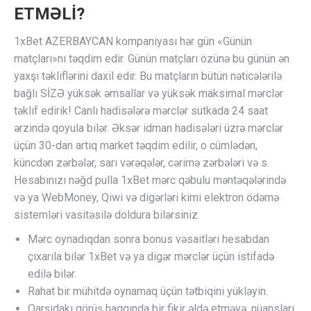
ETMƏLİ?
1xBet AZERBAYCAN kompaniyası hər gün «Günün
matçları»nı təqdim edir. Günün matçları özünə bu günün ən
yaxşı təkliflərini daxil edir. Bu matçların bütün nəticələrilə
bağlı SİZƏ yüksək əmsallar və yüksək maksimal mərclər
təklif edirik! Canlı hadisələrə mərclər sutkada 24 saat
ərzində qoyula bilər. Əksər idman hadisələri üzrə mərclər
üçün 30-dan artıq market təqdim edilir, o cümlədən,
küncdən zərbələr, sarı vərəqələr, cərimə zərbələri və s.
Hesabınızı nəğd pulla 1xBet mərc qəbulu məntəqələrində
və ya WebMoney, Qiwi və digərləri kimi elektron ödəmə
sistemləri vasitəsilə doldura bilərsiniz.
Mərc oynadıqdan sonra bonus vəsaitləri hesabdan
çıxarıla bilər 1xBet və ya digər mərclər üçün istifadə
edilə bilər.
Rahat bir mühitdə oynamaq üçün tətbiqini yükləyin.
Qarşıdakı görüş haqqında bir fikir əldə etməyə, nüansları