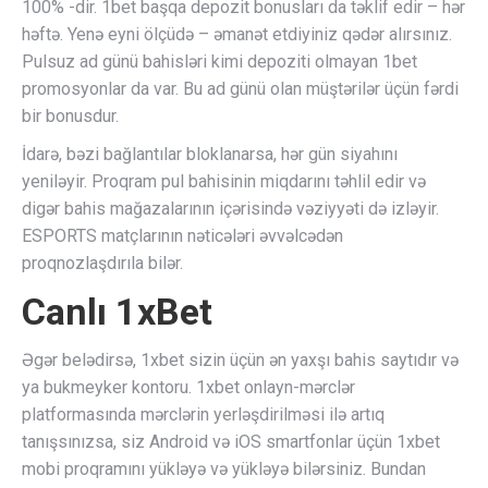
100% -dir. 1bet başqa depozit bonusları da təklif edir – hər
həftə. Yenə eyni ölçüdə – əmanət etdiyiniz qədər alırsınız.
Pulsuz ad günü bahisləri kimi depoziti olmayan 1bet
promosyonlar da var. Bu ad günü olan müştərilər üçün fərdi
bir bonusdur.
İdarə, bəzi bağlantılar bloklanarsa, hər gün siyahını
yeniləyir. Proqram pul bahisinin miqdarını təhlil edir və
digər bahis mağazalarının içərisində vəziyyəti də izləyir.
ESPORTS matçlarının nəticələri əvvəlcədən
proqnozlaşdırıla bilər.
Canlı 1xBet
Əgər belədirsə, 1xbet sizin üçün ən yaxşı bahis saytıdır və
ya bukmеykеr kontoru. 1xbet onlayn-mərclər
platformasında mərclərin yerləşdirilməsi ilə artıq
tanışsınızsa, siz Android və iOS smartfonlar üçün 1xbet
mobi proqramını yükləyə və yükləyə bilərsiniz. Bundan