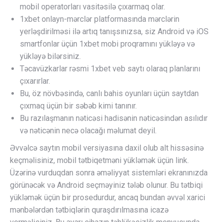
mobil operatorları vasitəsilə çıxarmaq olar.
1xbet onlayn-mərclər platformasında mərclərin
yerləşdirilməsi ilə artıq tanışsınızsa, siz Android və iOS
smartfonlar üçün 1xbet mobi proqramını yükləyə və
yükləyə bilərsiniz.
Təcavüzkarlar rəsmi 1xbet veb saytı olaraq planlarını
çıxarırlar.
Bu, öz növbəsində, canlı bahis oyunları üçün saytdan
çıxmaq üçün bir səbəb kimi tanınır.
Bu razılaşmanın nəticəsi hadisənin nəticəsindən asılıdır
və nəticənin necə olacağı məlumat deyil.
Əvvəlcə saytın mobil versiyasına daxil olub alt hissəsinə
keçməlisiniz, mobil tətbiqetməni yükləmək üçün link.
Üzərinə vurduqdan sonra əməliyyat sistemləri ekranınızda
görünəcək və Android seçməyiniz tələb olunur. Bu tətbiqi
yükləmək üçün bir prosedurdur, ancaq bundan əvvəl xarici
mənbələrdən tətbiqlərin quraşdırılmasına icazə