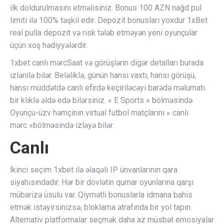
ilk doldurulmasını etməlisiniz. Bonus 100 AZN nağd pul
limiti ilə 100% təşkil edir. Depozit bonusları yoxdur 1xBet
real pulla depozit və risk tələb etməyən yeni oyunçular
üçün xoş hədiyyələrdir.
1xbet canlı mərcSaat və görüşlərin digər detalları burada
izlənilə bilər. Beləliklə, günün hansı vaxtı, hansı görüşü,
hansı müddətdə canlı efirdə keçiriləcəyi barədə məlumatı
bir kliklə əldə edə bilərsiniz. « E Sports » bölməsində
Oyunçu-üzv həmçinin virtual futbol matçlarını « canlı
mərc »bölməsində izləyə bilər.
Canlı
İkinci seçim 1xbet ilə əlaqəli IP ünvanlarının qara
siyahısındadır. Hər bir dövlətin qumar oyunlarına qarşı
mübarizə üsulu var. Qiymətli bonuslarla idmana bahis
etmək istəyirsinizsə, bloklama ətrafında bir yol tapın.
Alternativ platformalar seçmək daha az müsbət emosiyalar