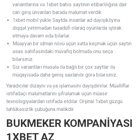
variantlarına və 1xbet bahis saytının etibarlılığına dair
cari giriş ünvanları barədə məlumat verdik.
1xbet mobil yukle Saytda insanlar ad dəyişikliyinə
diqqət yetirmədən təsadüfi olaraq oyunlarda iştirak
etməyə davam edə bilərlər.
Müəyyən bir idman növü üçün xəttə keçmək üçün saytın
əsas səhifəsindəki müvafiq bölmədə onu seçə
bilərsiniz.
Siz variantları məsələ ilə bağlı bir çox saytlar ilə
müqayisədə daha geniş saxlanılır görə bilərsiniz.
Yaradıcılar dizaynı və ya işləməsini dəyişdirirlər. Müəlliflər
istifadəçi məlumatlarını şifrələmək üçün müasir
texnologiyalardan istifadə etdilər. Orijinal 1xbet güzgü
təhlükəsizlik çubuğuna malikdir.
BUKMEKER KOMPANİYASI
1XBET AZ