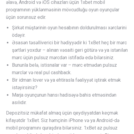
əlavə, Android və iOS cihazları üçün 1xbet mobil
proqramının yüklənməsinin mövcudluğu oyun oyunçular
üçün sorunsuz edir.
Şirkət müştərinin oyun hesabının doldurulması xərclərini
ödəyir.
Əsasən təsəlliverici bir hədiyyədir ki 1xBet heç bir mərc
şərtləri yoxdur – alınan vəsaiti geri götürə və ya istənilən
mərc üçün pulsuz mərcdən istifadə edə bilərsiniz.
Bununla belə, istisnalar var – mərc etmədən pulsuz
mərclər və real pul cashback.
Bir idman lover və ya ehtirasla fəaliyyət iştirak etmək
istəyirsiniz?
Marja oyunçunun hansı hadisəyə bahis etməsindən
asılıdır.
Depozitsiz mükafat almaq üçün qeydiyyatdan keçmək
kifayətdir 1xBet. Siz həmçinin iPhone və ya Android-də
mobil proqramını quraşdıra bilərsiniz. 1xBet az pulsuz