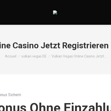
ne Casino Jetzt Registriere
Vous êtes ici :
Accueil
vulkan vegas DE
Vulkan Vegas Online Casino Jetzt…
onus Sichern
onus Ohne Einzahl