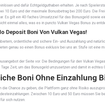
inlösen und dafür Echtgeldguthaben erhalten. Je nach Spielerst
ei 10 Euro und der maximale Bonusbetrag bei 200 Euro. Die Frei
bar. Es gilt ein 40-faches Umsatzziel für das Bonusgeld sowie 
 nicht einmal alles, was es in puncto Vulkan Vegas Bonus zu entd
 No Deposit Boni Von Vulkan Vegas!
ietern, ordentliche und sichere Ein- und Auszahlung und natürl
bieten genau so einen Bonus exklusiv bei uns an. Stufe ist eine 
nusangebot der Seite vor. Die Bedingungen für den Vulkan Vegas
 Tage Zeit, um das Bonusgeld umzusetzen und damit in echtes 
eiche Boni Ohne Einzahlung B
ie Chance zu geben, die Plattform ganz ohne Risiko auszuprobi
desteinzahlungen. Zwischen 10 Euro und 50 Euro müssen Sie bei
für sich nutzen.