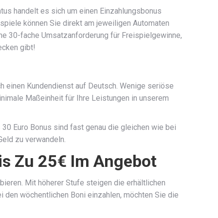
atus handelt es sich um einen Einzahlungsbonus
spiele können Sie direkt am jeweiligen Automaten
eine 30-fache Umsatzanforderung für Freispielgewinne,
ecken gibt!
ich einen Kundendienst auf Deutsch. Wenige seriöse
minimale Maßeinheit für Ihre Leistungen in unserem
 30 Euro Bonus sind fast genau die gleichen wie bei
Geld zu verwandeln.
is Zu 25€ Im Angebot
eren. Mit höherer Stufe steigen die erhältlichen
 den wöchentlichen Boni einzahlen, möchten Sie die