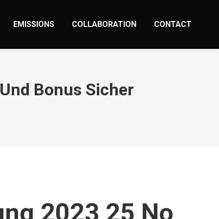
EMISSIONS
COLLABORATION
CONTACT
n Und Bonus Sicher
ung 2023 25 No