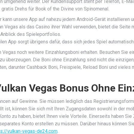
en umgehend weiter. Der Kundensupport steht per Telefon, E-Mail
gratis Drehs für Book of the Divine von Spinomenal.
r kann unsere App auf nahezu jedem Android-Gerät installieren u
n Vegas als das Casino ihrer Wahl verwenden, bietet die Seite m
Anblick des Spieleportfolios.
en App sorgt übrigens dafür, dass sich jedes Spiel automatisc
egas noch weitere Einzahlungsboni erhalten. Besuchen Sie ein
u überzeugen. Die Boni ohne Einzahlung sind nicht die einzigen
n, darunter Cashback Boni, Freispiele, Reload Boni und vieles me
 Vulkan Vegas Bonus Ohne Ei
ncen auf Gewinne. Sie müssen lediglich das Registrierungsformu
llt ist, können Sie sich mit Ihren Zugangsdaten sowohl in der m
o zu haben, bietet Ihnen viele Vorteile. Einerseits haben Sie Z
eparates Konto erstellen zu müssen. Darüber hinaus können Sie 
ps://vulkan-vegas-de24.com
.