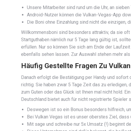
Unsere Mitarbeiter sind rund um die Uhr, an sieben 
Android-Nutzer können die Vulkan-Vegas-App downl
Die Boni ohne Einzahlung sind nicht die einzigen, 
Willkommensboni sind besonders attraktiv, da sie oft
Startguthaben nämlich nur 5 Tage lang gültig ist, so
erfüllen. Nur so können Sie sich am Ende der Laufzei
ebenfalls sehen lassen. Zur Auswahl stehen mehr als
Häufig Gestellte Fragen Zu Vulka
Danach erfolgt die Bestätigung per Handy und sofort d
richtig. Sie haben zwar 5 Tage Zeit das zu erledigen, 
zum Guten oder das Glück ist Ihnen mal nicht hold. Ei
Deutschland bietet auch für nicht registrierte Spieler 
Deswegen ist so ein Bonus besonders hilfreich, u
Bei Vulkan Vegas ist es unser oberstes Ziel, dass u
Mit sage und schreibe nur 5x Umsatz (!) beginnt der