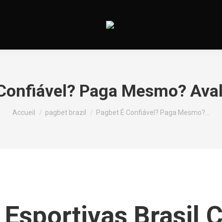
Confiável? Paga Mesmo? Ava
Vous êtes ici :
Accueil
pagbet brazil
Pagbet É Confiável? Paga Mesmo?…
Esportivas Brasil 