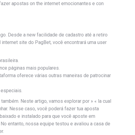
fazer apostas on the internet emocionantes e con
o. Desde a new facilidade de cadastro até a retiro
l internet site do PagBet, você encontrará uma user
asileira.
ince páginas mais populares.
aforma oferece várias outras maneiras de patrocinar
especiais.
ambém. Neste artigo, vamos explorar por » « la cual
har. Nesse caso, você poderá fazer tua aposta
r baixado e instalado para que você aposte em
No entanto, nossa equipe testou e avaliou a casa de
r.