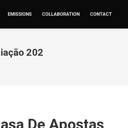
EMISSIONS
COLLABORATION
CONTACT
liação 202
Casa De Apostas