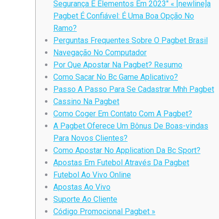
Segurança E Elementos Em 2023″ « [newline]a
Pagbet É Confiável: É Uma Boa Opção No
Ramo?
Perguntas Frequentes Sobre O Pagbet Brasil
Navegação No Computador
Por Que Apostar Na Pagbet? Resumo
Como Sacar No Bc Game Aplicativo?
Passo A Passo Para Se Cadastrar Mhh Pagbet
Cassino Na Pagbet
Como Coger Em Contato Com A Pagbet?
A Pagbet Oferece Um Bônus De Boas-vindas
Para Novos Clientes?
Como Apostar No Application Da Bc Sport?
Apostas Em Futebol Através Da Pagbet
Futebol Ao Vivo Online
Apostas Ao Vivo
Suporte Ao Cliente
Código Promocional Pagbet »