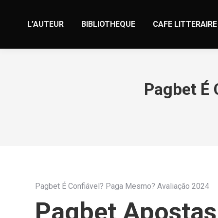
L’AUTEUR
BIBLIOTHEQUE
CAFE LITTERAIRE
Pagbet É 
Pagbet É Confiável? Paga Mesmo? Avaliação 2024
Pagbet Apostas 