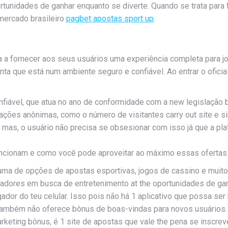
unidades de ganhar enquanto se diverte. Quando se trata para 
mercado brasileiro
pagbet apostas sport up
.
a fornecer aos seus usuários uma experiência completa para jog
inta que está num ambiente seguro e confiável. Ao entrar o oficia
iável, que atua no ano de conformidade com a new legislação br
mações anônimas, como o número de visitantes carry out site e s
as, o usuário não precisa se obsesionar com isso já que a plat
cionam e como você pode aproveitar ao máximo essas ofertas 
a de opções de apostas esportivas, jogos de cassino e muito t
adores em busca de entretenimento at the oportunidades de gan
gador do teu celular. Isso pois não há 1 aplicativo que possa se
 também não oferece bônus de boas-vindas para novos usuários. 
eting bônus, é 1 site de apostas que vale the pena se inscreve