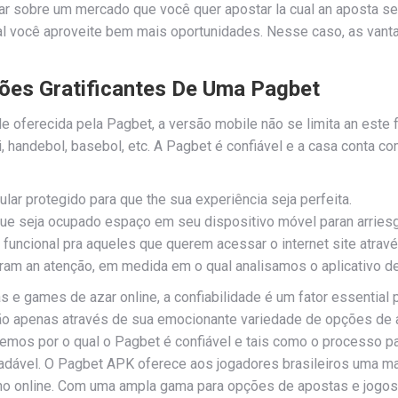
ar sobre um mercado que você quer apostar la cual an aposta se
al você aproveite bem mais oportunidades. Nesse caso, as vant
es Gratificantes De Uma Pagbet
 oferecida pela Pagbet, a versão mobile não se limita an este f
, handebol, basebol, etc. A Pagbet é confiável e a casa conta c
ular protegido para que the sua experiência seja perfeita.
ue seja ocupado espaço em seu dispositivo móvel paran arriesga
funcional pra aqueles que querem acessar o internet site atrav
am an atenção, em medida em o qual analisamos o aplicativo d
e games de azar online, a confiabilidade é um fator essential 
 não apenas através de sua emocionante variedade de opções 
raremos por o qual o Pagbet é confiável e tais como o processo 
radável. O Pagbet APK oferece aos jogadores brasileiros uma m
ino online. Com uma ampla gama para opções de apostas e jogo