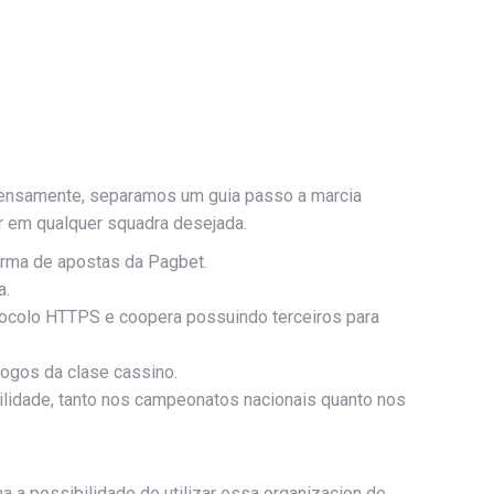
 intensamente, separamos um guia passo a marcia
ar em qualquer squadra desejada.
forma de apostas da Pagbet.
a.
otocolo HTTPS e coopera possuindo terceiros para
ogos da clase cassino.
ilidade, tanto nos campeonatos nacionais quanto nos
 a possibilidade de utilizar essa organizacion de