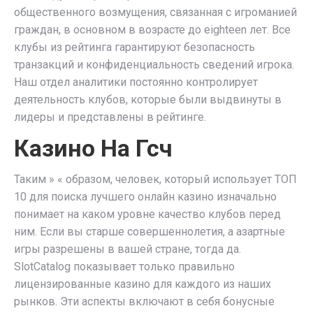
общественного возмущения, связанная с игроманией
граждан, в основном в возрасте до eighteen лет. Все
клубы из рейтинга гарантируют безопасность
транзакций и конфиденциальность сведений игрока.
Наш отдел аналитики постоянно контролирует
деятельность клубов, которые были выдвинуты в
лидеры и представлены в рейтинге.
Казино На Гсч
Таким » « образом, человек, который использует ТОП
10 для поиска лучшего онлайн казино изначально
понимает на каком уровне качество клубов перед
ним. Если вы старше совершеннолетия, а азартные
игры разрешены в вашей стране, тогда да.
SlotCatalog показывает только правильно
лицензированные казино для каждого из наших
рынков. Эти аспекты включают в себя бонусные