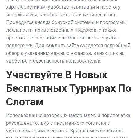
характеристикам, удобство навигации и простоту
интерфейса и, конечно, скорость вывода денег.
Проводится анализ бонусной системы и программы
лояльности, приветственных подарков, а также
простота регистрации и компетентность службы
поддержки. Для каждого сайта создается подробный
обзор с указанием важных нюансов, влияющих на
удобство и безопасность пользователей.
Участвуйте В Новых
Бесплатных Турнирах По
Слотам
Использование авторских материалов и перепечатка
разрешена только с письменного согласия с
указанием прямой ссылки. Вряд ли можно назвать