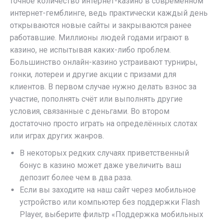
точное количество интернет-казино в современном
интернет-гемблинге, ведь практически каждый день
открываются новые сайты и закрываются ранее
работавшие. Миллионы людей годами играют в
казино, не испытывая каких-либо проблем.
Большинство онлайн-казино устраивают турниры,
гонки, лотереи и другие акции с призами для
клиентов. В первом случае нужно делать взнос за
участие, пополнять счёт или выполнять другие
условия, связанные с деньгами. Во втором
достаточно просто играть на определённых слотах
или играх других жанров.
В некоторых редких случаях приветственный
бонус в казино может даже увеличить ваш
депозит более чем в два раза.
Если вы заходите на наш сайт через мобильное
устройство или компьютер без поддержки Flash
Player, выберите фильтр «Поддержка мобильных