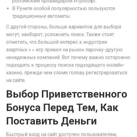
российским провайдером Игрософт.
В Рунете особой популярностью пользуются
традиционные автоматы.
С другой стороны, больше вариантов для выбора
могут, наоборот, усложнить поиск. Также стоит
отметить, что большой интерес к индустрии
азартных » « игр привел на рынок парочку-другую
ненадежных компаний. Вот почему важно осторожно
подходить к процессу поиска подходящего онлайн-
казино, прежде чем сломя голову регистрироваться
на сайте.
Выбор Приветственного
Бонуса Перед Тем, Как
Поставить Деньги
Быстрый вход на сайт доступен пользователям,