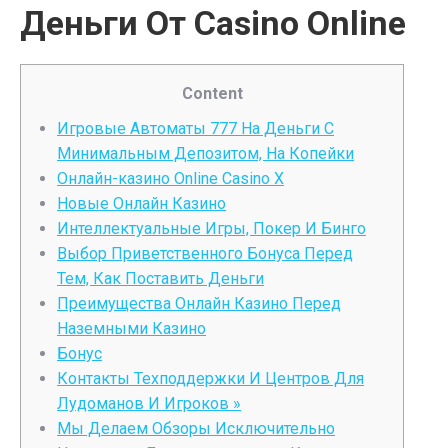
Деньги От Casino Online
Content
Игровые Автоматы 777 На Деньги С
Минимальным Депозитом, На Копейки
Онлайн-казино Online Casino X
Новые Онлайн Казино
Интеллектуальные Игры, Покер И Бинго
Выбор Приветственного Бонуса Перед
Тем, Как Поставить Деньги
Преимущества Онлайн Казино Перед
Наземными Казино
Бонус
Контакты Техподдержки И Центров Для
Лудоманов И Игроков »
Мы Делаем Обзоры Исключительно