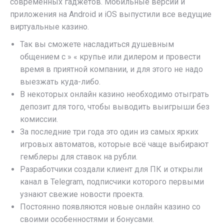
современных гаджетов. Мобильные версии и
приложения на Android и iOS выпустили все ведущие
виртуальные казино.
Так вы сможете насладиться душевным
общением с » « крупье или дилером и провести
время в приятной компании, и для этого не надо
выезжать куда-либо.
В некоторых онлайн казино необходимо отыграть
депозит для того, чтобы выводить выигрыши без
комиссии.
За последние три года это один из самых ярких
игровых автоматов, которые всё чаще выбирают
гемблеры для ставок на рубли.
Разработчики создали клиент для ПК и открыли
канал в Telegram, подписчики которого первыми
узнают свежие новости проекта.
Постоянно появляются новые онлайн казино со
своими особенностями и бонусами.