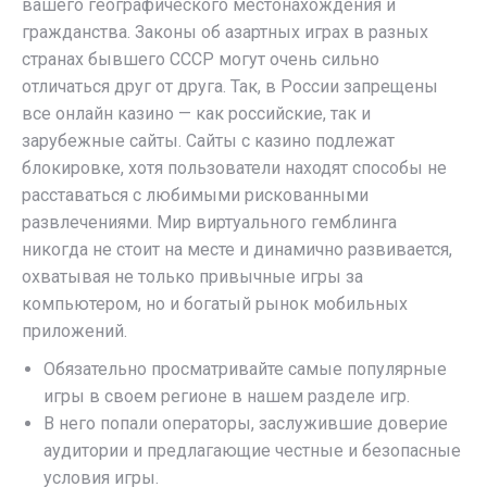
вашего географического местонахождения и
гражданства. Законы об азартных играх в разных
странах бывшего СССР могут очень сильно
отличаться друг от друга. Так, в России запрещены
все онлайн казино — как российские, так и
зарубежные сайты. Сайты с казино подлежат
блокировке, хотя пользователи находят способы не
расставаться с любимыми рискованными
развлечениями. Мир виртуального гемблинга
никогда не стоит на месте и динамично развивается,
охватывая не только привычные игры за
компьютером, но и богатый рынок мобильных
приложений.
Обязательно просматривайте самые популярные
игры в своем регионе в нашем разделе игр.
В него попали операторы, заслужившие доверие
аудитории и предлагающие честные и безопасные
условия игры.