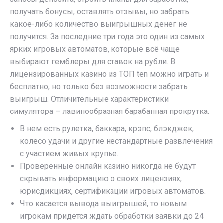
получать бонусы, оставлять отзывы, но забрать
какое-либо количество выигрышных денег не
получится. За последние три года это один из самых
ярких игровых автоматов, которые всё чаще
выбирают гемблеры для ставок на рубли. В
лицензированных казино из ТОП ten можно играть и
бесплатно, но только без возможности забрать
выигрыш. Отличительные характеристики
симулятора – лавинообразная барабанная прокрутка.
В нем есть рулетка, баккара, крэпс, блэкджек,
колесо удачи и другие нестандартные развлечения
с участием живых крупье.
Проверенные онлайн казино никогда не будут
скрывать информацию о своих лицензиях,
юрисдикциях, сертификации игровых автоматов.
Что касается вывода выигрышей, то новым
игрокам придется ждать обработки заявки до 24