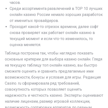
часов.
Среди ассортимента развлечений в TOP 10 лучших
онлайн казино России немало хороших разработок
от именитых провайдеров.
Проходит какой-то отрезок времени, далее софт
снова проверяет как работает онлайн казино в
текущий момент и если что-то изменилось, то
оценка меняется.
Таблица построена так, чтобы наглядно показать
основные критерии для выбора казино онлайн. Глядя
на текущую таблицу топ онлайн казино, вы быстро
сможете оценить и сравнить предлагаемые ими
возможности, бонусы и условия для игры. Редакция
Casino. ru сформировала ряд требований,
совокупность которых позволяет оценить
надежность и честность казино. Эксперты оценивают
наличие лицензии, размер игровой коллекции,
возможность сортировки аппаратов по разным