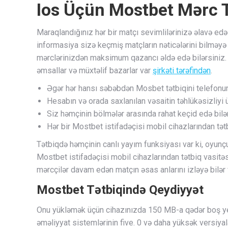
Ios Üçün Mostbet Mərc T
Maraqlandığınız hər bir matçı sevimlilərinizə əlavə edə 
informasiya sizə keçmiş matçların nəticələrini bilməy
mərclərinizdən maksimum qazancı əldə edə bilərsiniz. 
əmsallar və müxtəlif bazarlar var
şirkəti tərəfindən
.
Əgər hər hansı səbəbdən Mosbet tətbiqini telefonun
Hesabın və orada saxlanılan vəsaitin təhlükəsizliyi 
Siz həmçinin bölmələr arasında rahat keçid edə bilər
Hər bir Mostbet istifadəçisi mobil cihazlarından tətb
Tətbiqdə həmçinin canlı yayım funksiyası var ki, oyunç
Mostbet istifadəçisi mobil cihazlarından tətbiq vasitə
mərcçilər davam edən matçın əsas anlarını izləyə bilər
Mostbet Tətbiqində Qeydiyyət
Onu yükləmək üçün cihazınızda 150 MB-a qədər boş yer 
əməliyyat sistemlərinin five. 0 və daha yüksək versiyal