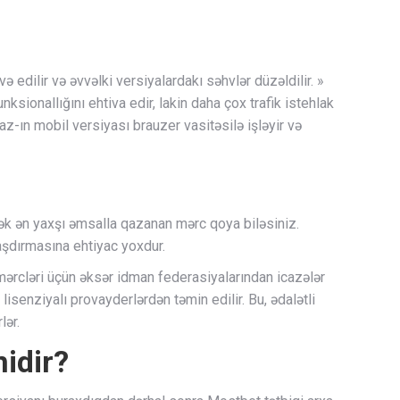
və edilir və əvvəlki versiyalardakı səhvlər düzəldilir. »
ksionallığını ehtiva edir, lakin daha çox trafik istehlak
az-ın mobil versiyası brauzer vasitəsilə işləyir və
rək ən yaxşı əmsalla qazanan mərc qoya biləsiniz.
aşdırmasına ehtiyac yoxdur.
mərcləri üçün əksər idman federasiyalarından icazələr
isenziyalı provayderlərdən təmin edilir. Bu, ədalətli
lər.
idir?