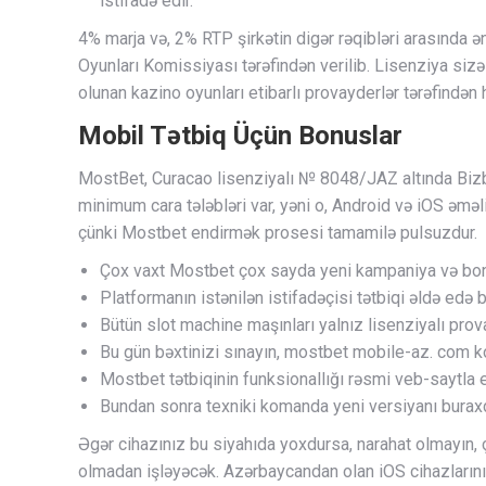
istifadə edir.
4% marja və, 2% RTP şirkətin digər rəqibləri arasında ə
Oyunları Komissiyası tərəfindən verilib. Lisenziya siz
olunan kazino oyunları etibarlı provayderlər tərəfindən h
Mobil Tətbiq Üçün Bonuslar
MostBet, Curacao lisenziyalı № 8048/JAZ altında Bizbo
minimum cara tələbləri var, yəni o, Android və iOS əməli
çünki Mostbet endirmək prosesi tamamilə pulsuzdur.
Çox vaxt Mostbet çox sayda yeni kampaniya və bonus
Platformanın istənilən istifadəçisi tətbiqi əldə edə
Bütün slot machine maşınları yalnız lisenziyalı prova
Bu gün bəxtinizi sınayın, mostbet mobile-az. com 
Mostbet tətbiqinin funksionallığı rəsmi veb-saytla 
Bundan sonra texniki komanda yeni versiyanı buraxd
Əgər cihazınız bu siyahıda yoxdursa, narahat olmayın, 
olmadan işləyəcək. Azərbaycandan olan iOS cihazlarının