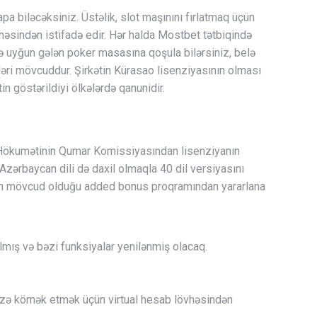
apa biləcəksiniz. Üstəlik, slot maşınını fırlatmaq üçün
həsindən istifadə edir. Hər halda Mostbet tətbiqində
 uyğun gələn poker masasına qoşula bilərsiniz, belə
əri mövcuddur. Şirkətin Kürasao lisenziyasının olması
 göstərildiyi ölkələrdə qanunidir.
o Hökumətinin Qumar Komissiyasından lisenziyanın
 Azərbaycan dili də daxil olmaqla 40 dil versiyasını
un mövcud olduğu added bonus proqramından yararlana
ılmış və bəzi funksiyalar yenilənmiş olacaq.
inizə kömək etmək üçün virtual hesab lövhəsindən