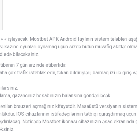
 « işləyəcək. Mostbet APK Android faylının sistem tələbləri aşağ
və kazino oyunları oynamaq üçün sizdə bütün müvafiq alətlər olma
d edə biləcəksiniz.
barən 7 gün ərzində etibarlıdır.
aha çox trafik istehlak edir, təkan bildirişləri, barmaq izi ilə giri
lərsiniz.
larsa, qazancınız hesabınızın balansına göndəriləcək.
ilən brauzeri açmağınız kifayətdir. Masaüstü versiyanın sistem » 
lükdür. IOS cihazlarının istifadəçilərinin tətbiqi quraşdırmaq üç
raşdırılacaq. Nəticədə Mostbet ikonası cihazınızın əsas ekranınd
ksiniz.