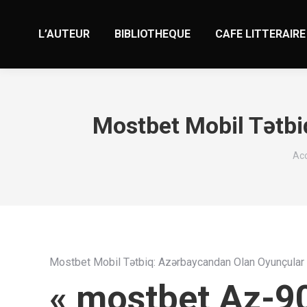
L’AUTEUR
BIBLIOTHEQUE
CAFE LITTERAIRE
Mostbet Mobil Tətb
Vou
Acc
Mostbet Mobil Tətbiq: Azərbaycandan Olan Oyunçular
« mostbet Az-9