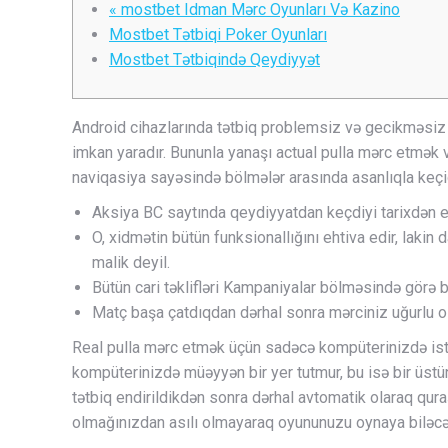
« mostbet Idman Mərc Oyunları Və Kazino
Mostbet Tətbiqi Poker Oyunları
Mostbet Tətbiqində Qeydiyyət
Android cihazlarında tətbiq problemsiz və gecikməsiz »
imkan yaradır. Bununla yanaşı actual pulla mərc etmək 
naviqasiya sayəsində bölmələr arasında asanlıqla keçi
Aksiya BC saytında qeydiyyatdan keçdiyi tarixdən eti
O, xidmətin bütün funksionallığını ehtiva edir, lakin d
malik deyil.
Bütün cari təklifləri Kampaniyalar bölməsində görə bi
Matç başa çatdıqdan dərhal sonra mərciniz uğurlu o
Real pulla mərc etmək üçün sadəcə kompüterinizdə istən
kompüterinizdə müəyyən bir yer tutmur, bu isə bir üstün
tətbiq endirildikdən sonra dərhal avtomatik olaraq qu
olmağınızdan asılı olmayaraq oyununuzu oynaya biləcə