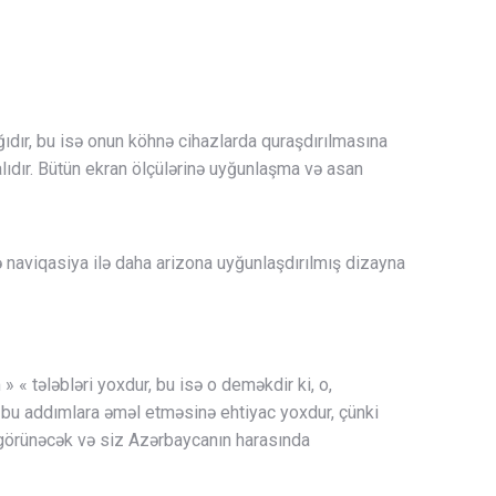
ıdır, bu isə onun köhnə cihazlarda quraşdırılmasına
lıdır. Bütün ekran ölçülərinə uyğunlaşma və asan
ş və naviqasiya ilə daha arizona uyğunlaşdırılmış dizayna
« tələbləri yoxdur, bu isə o deməkdir ki, o,
ün bu addımlara əməl etməsinə ehtiyac yoxdur, çünki
a görünəcək və siz Azərbaycanın harasında