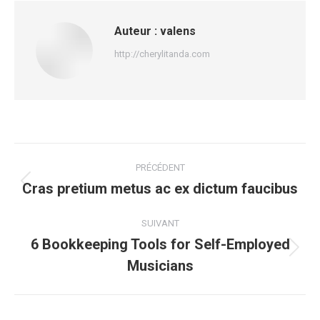
Auteur :
valens
http://cherylitanda.com
Navigation
PRÉCÉDENT
article
Cras pretium metus ac ex dictum faucibus
Article
précédent
:
SUIVANT
6 Bookkeeping Tools for Self-Employed
Article
Musicians
suivant
: