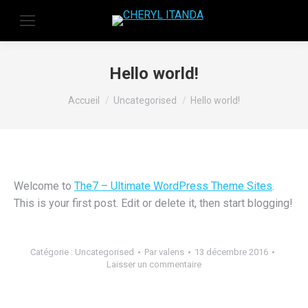
Hello world!
Vous êtes ici :
Accueil
Uncategorised
Hello world!
Welcome to
The7 – Ultimate WordPress Theme Sites
.
This is your first post. Edit or delete it, then start blogging!
Catégorie :
Uncategorised
Par
valens
13 décembre 2016
Laisser un commentaire