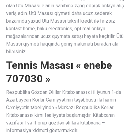
olan Ütü Masası elanın sahibinə zəng edərək onlayn alış
veriş edin. Ütü Masası qiymeti daha ucuz sederek
bazarında yaxud Ütü Masası taksit kredit ilə faizsiz
kontakt home, baku electronics, optimal onlayn
mağazalarından ucuz quymətə satışı həyata keçirilir. Ütü
Masası qiymeti haqqında geniş məlumatı buradan ala
bilərsiniz.
Tennis Masası « enebe
707030 »
Respublika Gözdən Əlillər Kitabxanası ci il iyunun 1-də
Azərbaycan Korlar Cəmiyyətinin təşəbbüsü ilə həmin
Cəmiyyətin tabeliyində «Mərkəzi Respublika Korlar
Kitabxanası» kimi fəaliyyətə başlamışdır. Kitabxanın
vəzifəsi I və II qrup gözdən əlillərə kitabxana –
informasiya xidməti göstərməkdir.