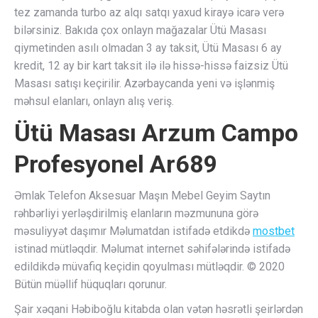
tez zamanda turbo az alqı satqı yaxud kirayə icarə verə
bilərsiniz. Bakıda çox onlayn mağazalar Ütü Masası
qiymetinden asılı olmadan 3 ay taksit, Ütü Masası 6 ay
kredit, 12 ay bir kart taksit ilə ilə hissə-hissə faizsiz Ütü
Masası satışı keçirilir. Azərbaycanda yeni və işlənmiş
məhsul elanları, onlayn alış veriş.
Ütü Masası Arzum Campo
Profesyonel Ar689
Əmlak Telefon Aksesuar Maşın Mebel Geyim Saytın
rəhbərliyi yerləşdirilmiş elanların məzmununa görə
məsuliyyət daşımır Məlumatdan istifadə etdikdə
mostbet
istinad mütləqdir. Məlumat internet səhifələrində istifadə
edildikdə müvafiq keçidin qoyulması mütləqdir. © 2020
Bütün müəllif hüquqları qorunur.
Şair xəqani Həbiboğlu kitabda olan vətən həsrətli şeirlərdən