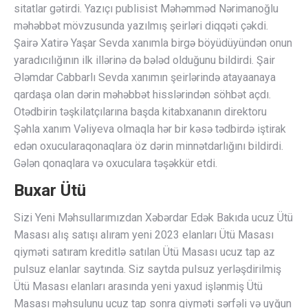
sitatlar gətirdi. Yazıçı publisist Məhəmməd Nərimanoğlu
məhəbbət mövzusunda yazılmış şeirləri diqqəti çəkdi.
Şairə Xatirə Yaşar Sevda xanımla birgə böyüdüyündən onun
yaradıcılığının ilk illərinə də bələd olduğunu bildirdi. Şair
Ələmdar Cabbarlı Sevda xanımın şeirlərində atayaanaya
qardaşa olan dərin məhəbbət hisslərindən söhbət açdı.
Otədbirin təşkilatçılarına başda kitabxananın direktoru
Şəhla xanım Vəliyeva olmaqla hər bir kəsə tədbirdə iştirak
edən oxucularaqonaqlara öz dərin minnətdarlığını bildirdi.
Gələn qonaqlara və oxuculara təşəkkür etdi.
Buxar Ütü
Sizi Yeni Məhsullarımızdan Xəbərdar Edək Bakıda ucuz Ütü
Masası alış satışı alıram yeni 2023 elanları Ütü Masası
qiyməti satıram kreditlə satılan Ütü Masası ucuz tap az
pulsuz elanlar saytında. Siz saytda pulsuz yerləşdirilmiş
Ütü Masası elanları arasında yeni yaxud işlənmiş Ütü
Masası məhsulunu ucuz tap sonra qiyməti sərfəli və uyğun