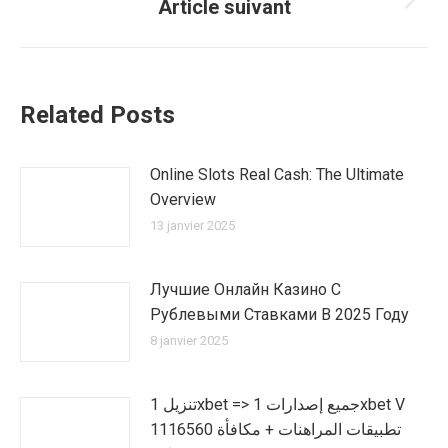
Article suivant
Article
suivant
:
Related Posts
Online Slots Real Cash: The Ultimate
Overview
13 janvier 2025
Лучшие Онлайн Казино С
Рублевыми Ставками В 2025 Году
8 janvier 2025
تنزيل 1xbet => جميع إصدارات 1xbet V
1116560 تطبيقات المراهنات + مكافأة