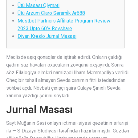
Ütü Masası Qiyməti
Ütü Arzum Claro Serami̇k Ar688
Mostbet Partners Affiliate Program Review
2023 Upto 60% Revshare
Divan Kreslo Jurnal Masası
Məclisdə aşıq qonaqlar da iştirak edirdi. Onların çaldığı
qədim saz havaları oxucuların zövqünü oxşayırdı. Sonra
söz Filalogiya elmləri namizədi İlham Məmmədliyə verildi.
Oheç bir təhsil almayan Sevda xanımın fitri istedadından
söhbət açdı. Növbəti çıxışçı şairə Gülayə Şınıxlı Sevda
xanıma yazdığı şeirini söylədi.
Jurnal Masası
Sayt Muğanın Səsi onlayn ictimai-siyasi qəzetinin sifarişi
ilə — S Dizayn Studiyası tərəfindən hazırlanmışdır. Gözdən