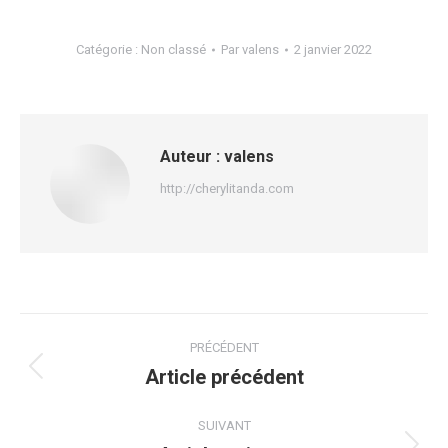
Catégorie :
Non classé
Par
valens
2 janvier 2022
Auteur :
valens
http://cherylitanda.com
Navigation
PRÉCÉDENT
article
Article précédent
Article
précédent
:
SUIVANT