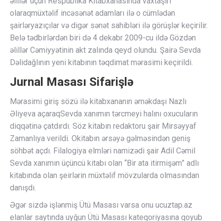
əlillər üçün Respublika Kitabxanasında vaxtaşırı
olaraqmüxtəlif incəsənət adamları ilə o cümlədən
şairləryazıçılar və digər sənət sahibləri ilə görüşlər keçirilir.
Belə tədbirlərdən biri də 4 dekabr 2009-cu ildə Gözdən
əlillər Cəmiyyətinin akt zalında qeyd olundu. Şairə Sevda
Dəlidağlının yeni kitabının təqdimat mərasimi keçirildi.
Jurnal Masası Sifarişlə
Mərasimi giriş sözü ilə kitabxananın əməkdaşı Nazlı
Əliyeva açaraqSevda xanımın tərcmeyi halını oxucuların
diqqətinə çatdırdı. Söz kitabın redaktoru şair Mirsəyyaf
Zamanlıya verildi. Okitabın ərsəyə gəlməsindən geniş
söhbət açdı. Filalogiya elmləri namizədi şair Adil Cəmil
Sevda xanımın üçüncü kitabı olan “Bir ata itirmişəm” adlı
kitabında olan şeirlərin müxtəlif mövzularda olmasından
danışdı.
Əgər sizdə işlənmiş Ütü Masası varsa onu ucuztap.az
elanlar saytında uyğun Ütü Masası kateqoriyasına qoyub