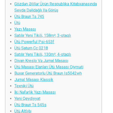
Gözdən Əlillər Üçün Respublika Kitabxanasında
Sevda Dəlidağlı Ilə Görüş
Ütü Braun Ts 745
Ütü
Yazı Masası
Satılır Yeni Tikili, 158m², 3-otaqlı
Ütü Powerful Psi-653f
Ütü Saturn Cc 0218
Satılır Yeni Tikili, 130m², 4-otaqlı
Divan Kreslo Və Jurnal Masası
Ütü Masası Elanları Ütü Masası Qiyməti
Buxar Generatorlu Ütü Braun Is5042wh
Jurnal Masası Klassik
Texniki Ütü
İki Nəfərlik Yazı Masası
Yeni Qeydiyyat
Ütü Braun Ts 545s
Ütü Altlığı