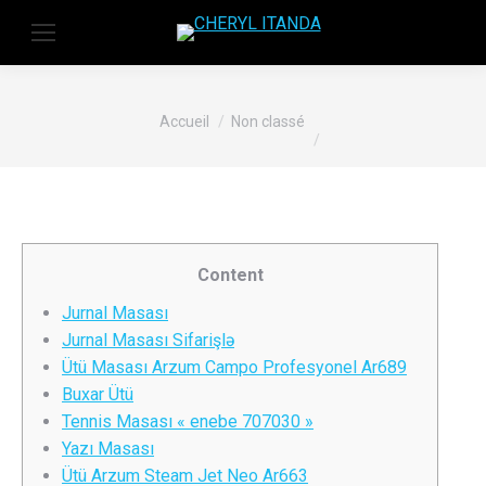
Vous êtes ici :
Accueil
Non classé
Content
Jurnal Masası
Jurnal Masası Sifarişlə
Ütü Masası Arzum Campo Profesyonel Ar689
Buxar Ütü
Tennis Masası « enebe 707030 »
Yazı Masası
Ütü Arzum Steam Jet Neo Ar663