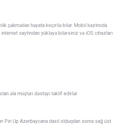
lik çəkmədən həyata keçirilə bilər. Mobil kazinoda
nternet saytından yükləyə bilərsiniz və iOS cihazları
n əla müştəri dəstəyi təklif edirlər.
ün Рin Uр Аzеrbаyсаnа dаxil оlduqdаn sоnrа sаğ üst