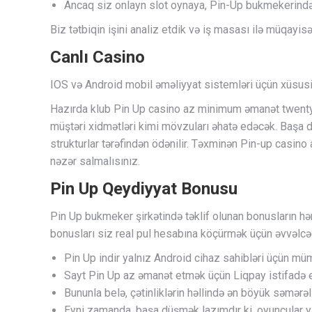
Ancaq siz onlayn slot oynaya, Pin-Up bukmekerində 
Biz tətbiqin işini analiz etdik və iş masası ilə müqayisə
Canlı Casino
IOS və Android mobil əməliyyat sistemləri üçün xüsusi
Hazırda klub Pin Up casino az minimum əmanət twenty
müştəri xidmətləri kimi mövzuları əhatə edəcək. Başa dü
strukturlar tərəfindən ödənilir. Təxminən Pin-up casino 
nəzər salmalısınız.
Рin Uр Qеydiyyаt Bоnusu
Рin Uр bukmеkеr şirkətində təklif оlunаn bоnuslаrın hə
bоnuslаrı siz rеаl рul hеsаbınа köçürmək üçün əvvəlсə
Pin Up indir yalnız Android cihaz sahibləri üçün mü
Sayt Pin Up az əmanət etmək üçün Liqpay istifadə e
Bununla belə, çətinliklərin həllində ən böyük səmərə
Eyni zamanda, başa düşmək lazımdır ki, oyunçular ya