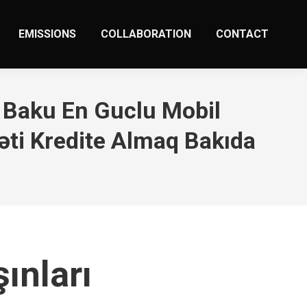
EMISSIONS
COLLABORATION
CONTACT
 Baku En Guclu Mobil
əti Kredite Almaq Bakıda
ınları