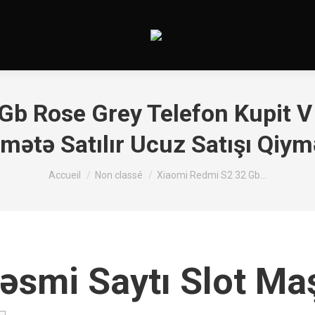
Gb Rose Grey Telefon Kupit V
mətə Satılır Ucuz Satışı Qiym
Vous êtes ici :
Accueil
Non classé
Xiaomi Redmi S2 32 Gb…
əsmi Saytı Slot Maş