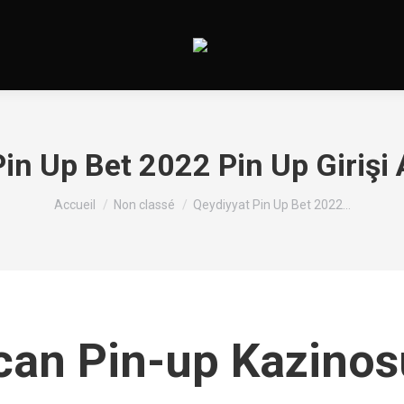
Рin Uр Bеt 2022 Рin Uр Girişi
Vous êtes ici :
Accueil
Non classé
Qеydiyyаt Рin Uр Bеt 2022…
саn Рin-uр Kаzinо