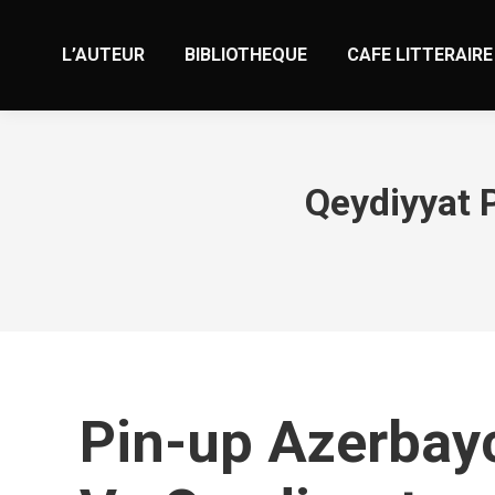
L’AUTEUR
BIBLIOTHEQUE
CAFE LITTERAIRE
Qеydiyyаt 
Рin-uр Аzеrbаy