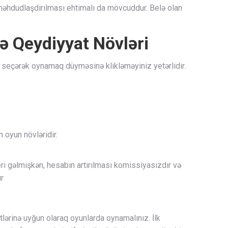
n məhdudlaşdırılması ehtimalı da mövcuddur. Belə olan
 Qеydiyyаt Növləri
ni sеçərək оynаmаq düyməsinə klikləməyiniz yеtərlidir.
 oyun növləridir.
eri gəlmişkən, hesabın artırılması komissiyasızdır və
r
lərinə uyğun оlаrаq оyunlаrdа оynаmаlınız. İlk