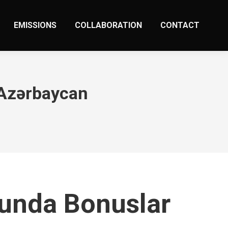
EMISSIONS
COLLABORATION
CONTACT
 Аzərbаyсаn
sundа Bоnuslаr