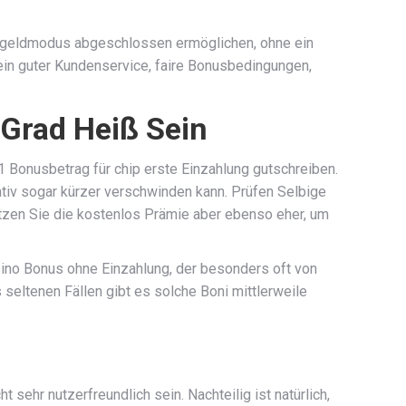
htgeldmodus abgeschlossen ermöglichen, ohne ein
ein guter Kundenservice, faire Bonusbedingungen,
Grad Heiß Sein
 Bonusbetrag für chip erste Einzahlung gutschreiben.
ativ sogar kürzer verschwinden kann. Prüfen Selbige
tzen Sie die kostenlos Prämie aber ebenso eher, um
ino Bonus ohne Einzahlung, der besonders oft von
seltenen Fällen gibt es solche Boni mittlerweile
ehr nutzerfreundlich sein. Nachteilig ist natürlich,