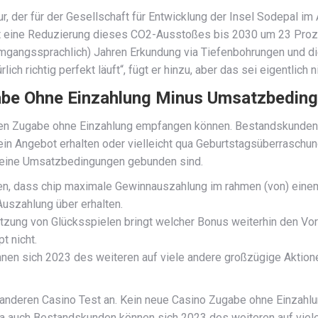
ur, der für der Gesellschaft für Entwicklung der Insel Sodepal im
rkt eine Reduzierung dieses CO2-Ausstoßes bis 2030 um 23 Proze
(umgangssprachlich) Jahren Erkundung via Tiefenbohrungen und d
ch richtig perfekt läuft“, fügt er hinzu, aber das sei eigentlich n
gabe Ohne Einzahlung Minus Umsatzbedin
inen Zugabe ohne Einzahlung empfangen können. Bestandskunden 
n Angebot erhalten oder vielleicht qua Geburtstagsüberraschung
 keine Umsatzbedingungen gebunden sind.
en, dass chip maximale Gewinnauszahlung im rahmen (von) einem 
Auszahlung über erhalten.
zung von Glücksspielen bringt welcher Bonus weiterhin den Vort
t nicht.
n sich 2023 des weiteren auf viele andere großzügige Aktion
 anderen Casino Test an. Kein neue Casino Zugabe ohne Einzahlu
a auch Bestandskunden können sich 2023 des weiteren auf viele