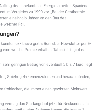
 Auftrag des Inselamts an Energie arbeitet. Spaniens
nt im Vergleich zu 1990 vor. „Bei der Geothermie
iesen eineinhalb Jahren an den Bau des
ie welcher Fall.
gungen?
könnten exklusive gratis Boni über Newsletter per E-
 eine welche Prämie erhalten. Tatsächlich gibt es
sehr geringen Betrag von eventuell 5 bis 7 Euro liegt
eil, Spielregeln kennenzulernen und herauszufinden,
en frohlocken, die immer einen gewissen Mehrwert
ng vermag das Startangebot jetzt für Neukunden als
 andere großzügige Aktionen freuen, die immer 1