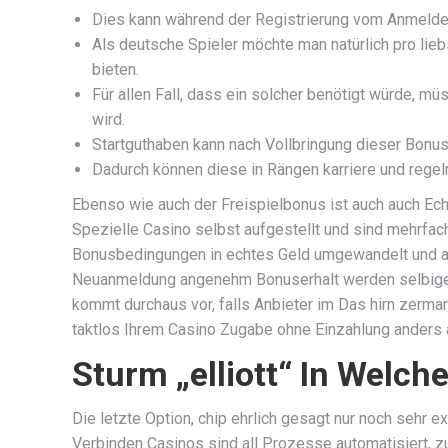
Dies kann während der Registrierung vom Anmeldef
Als deutsche Spieler möchte man natürlich pro lie
bieten.
Für allen Fall, dass ein solcher benötigt würde, m
wird.
Startguthaben kann nach Vollbringung dieser Bonu
Dadurch können diese in Rängen karriere und regel
Ebenso wie auch der Freispielbonus ist auch auch 
Spezielle Casino selbst aufgestellt und sind mehrfa
Bonusbedingungen in echtes Geld umgewandelt und aus
Neuanmeldung angenehm Bonuserhalt werden selbige 
kommt durchaus vor, falls Anbieter im Das hirn zerm
taktlos Ihrem Casino Zugabe ohne Einzahlung anders
Sturm „elliott“ In Welch
Die letzte Option, chip ehrlich gesagt nur noch sehr
Verbinden Casinos sind all Prozesse automatisiert, z