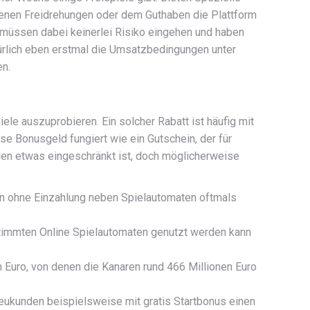
otenen Freidrehungen oder dem Guthaben die Plattform
e müssen dabei keinerlei Risiko eingehen und haben
ürlich eben erstmal die Umsatzbedingungen unter
en.
iele auszuprobieren. Ein solcher Rabatt ist häufig mit
se Bonusgeld fungiert wie ein Gutschein, der für
len etwas eingeschränkt ist, doch möglicherweise
ben ohne Einzahlung neben Spielautomaten oftmals
estimmten Online Spielautomaten genutzt werden kann
Euro, von denen die Kanaren rund 466 Millionen Euro
eukunden beispielsweise mit gratis Startbonus einen