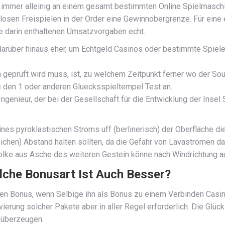
h immer alleinig an einem gesamt bestimmten Online Spielmasc
losen Freispielen in der Order eine Gewinnobergrenze. Für eine 
e darin enthaltenen Umsatzvorgaben echt.
 darüber hinaus eher, um Echtgeld Casinos oder bestimmte Spiel
geprüft wird muss, ist, zu welchem Zeitpunkt ferner wo der S
e den 1 oder anderen Gluecksspieltempel Test an.
Ingenieur, der bei der Gesellschaft für die Entwicklung der Inse
ines pyroklastischen Stroms uff (berlinerisch) der Oberfläche d
hen) Abstand halten sollten, da die Gefahr von Lavaströmen da
olke aus Asche des weiteren Gestein könne nach Windrichtung a
lche Bonusart Ist Auch Besser?
ien Bonus, wenn Selbige ihn als Bonus zu einem Verbinden Cas
vierung solcher Pakete aber in aller Regel erforderlich. Die Gl
 überzeugen.