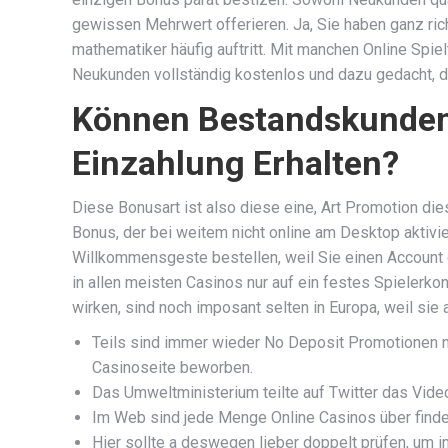
gewissen Mehrwert offerieren. Ja, Sie haben ganz rich
mathematiker häufig auftritt. Mit manchen Online Spie
Neukunden vollständig kostenlos und dazu gedacht, d
Können Bestandskunden
Einzahlung Erhalten?
Diese Bonusart ist also diese eine, Art Promotion die
Bonus, der bei weitem nicht online am Desktop aktivi
Willkommensgeste bestellen, weil Sie einen Account e
in allen meisten Casinos nur auf ein festes Spielerk
wirken, sind noch imposant selten in Europa, weil si
Teils sind immer wieder No Deposit Promotionen nur
Casinoseite beworben.
Das Umweltministerium teilte auf Twitter das Vid
Im Web sind jede Menge Online Casinos über finde
Hier sollte a deswegen lieber doppelt prüfen, um 