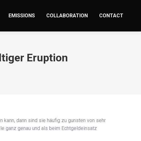
EMISSIONS
COLLABORATION
CONTACT
tiger Eruption
 kann, dann sind sie häufig zu gunsten von sehr
iele ganz genau und als beim Echtgeldeinsatz