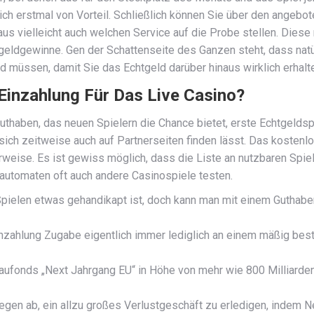
ich erstmal von Vorteil. Schließlich können Sie über den angeb
aus vielleicht auch welchen Service auf die Probe stellen. Dies
tgeldgewinne. Gen der Schattenseite des Ganzen steht, dass nat
rd müssen, damit Sie das Echtgeld darüber hinaus wirklich erhalt
Einzahlung Für Das Live Casino?
tguthaben, das neuen Spielern die Chance bietet, erste Echtgeldsp
ich zeitweise auch auf Partnerseiten finden lässt. Das kostenlo
weise. Es ist gewiss möglich, dass die Liste an nutzbaren Spie
automaten oft auch andere Casinospiele testen.
 Spielen etwas gehandikapt ist, doch kann man mit einem Gutha
e Einzahlung Zugabe eigentlich immer lediglich an einem mäßig b
fonds „Next Jahrgang EU“ in Höhe von mehr wie 800 Milliarden 
gen ab, ein allzu großes Verlustgeschäft zu erledigen, indem N