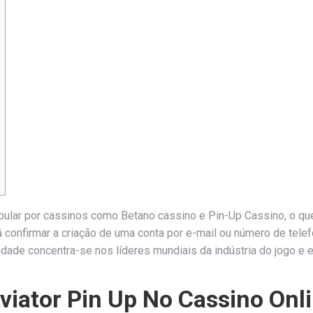
popular por cassinos como Betano cassino e Pin-Up Cassino, o qu
erá confirmar a criação de uma conta por e-mail ou número de tel
lidade concentra-se nos líderes mundiais da indústria do jogo e 
viator Pin Up No Cassino Onl