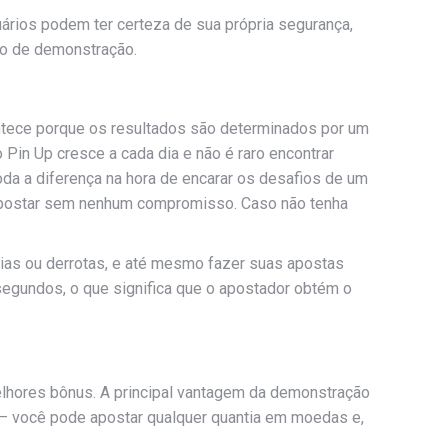
uários podem ter certeza de sua própria segurança,
do de demonstração.
contece porque os resultados são determinados por um
Pin Up cresce a cada dia e não é raro encontrar
da a diferença na hora de encarar os desafios de um
m apostar sem nenhum compromisso. Caso não tenha
órias ou derrotas, e até mesmo fazer suas apostas
egundos, o que significa que o apostador obtém o
hores bônus. A principal vantagem da demonstração
 — você pode apostar qualquer quantia em moedas e,