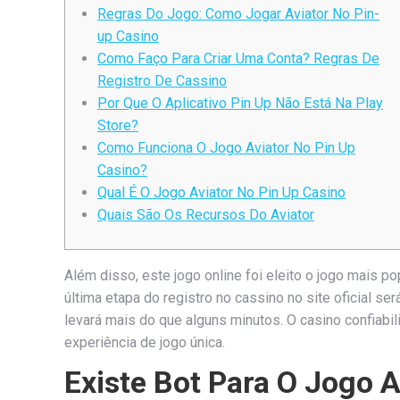
Regras Do Jogo: Como Jogar Aviator No Pin-
up Casino
Como Faço Para Criar Uma Conta? Regras De
Registro De Cassino
Por Que O Aplicativo Pin Up Não Está Na Play
Store?
Como Funciona O Jogo Aviator No Pin Up
Casino?
Qual É O Jogo Aviator No Pin Up Casino
Quais São Os Recursos Do Aviator
Além disso, este jogo online foi eleito o jogo mais 
última etapa do registro no cassino no site oficial s
levará mais do que alguns minutos. O casino confiabi
experiência de jogo única.
Existe Bot Para O Jogo A