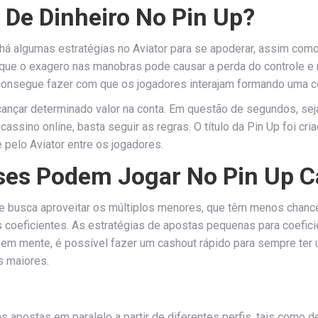
De Dinheiro No Pin Up?
 há algumas estratégias no Aviator para se apoderar, assim com
que o exagero nas manobras pode causar a perda do controle e n
e consegue fazer com que os jogadores interajam formando uma 
cançar determinado valor na conta. Em questão de segundos, seja 
cassino online, basta seguir as regras. O título da Pin Up foi c
 pelo Aviator entre os jogadores.
íses Podem Jogar No Pin Up C
o e busca aproveitar os múltiplos menores, que têm menos chanc
 coeficientes. As estratégias de apostas pequenas para coefici
m mente, é possível fazer um cashout rápido para sempre ter u
s maiores.
 apostas em paralelo a partir de diferentes perfis, tais como de