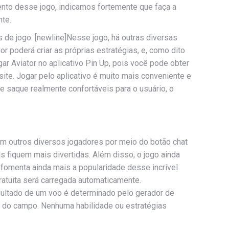
mento desse jogo, indicamos fortemente que faça a
nte.
 de jogo. [newline]Nesse jogo, há outras diversas
 poderá criar as próprias estratégias, e, como dito
 Aviator no aplicativo Pin Up, pois você pode obter
site. Jogar pelo aplicativo é muito mais conveniente e
 saque realmente confortáveis para o usuário, o
 com outros diversos jogadores por meio do botão chat
 fiquem mais divertidas. Além disso, o jogo ainda
fomenta ainda mais a popularidade desse incrível
gratuita será carregada automaticamente.
esultado de um voo é determinado pelo gerador de
i do campo. Nenhuma habilidade ou estratégias