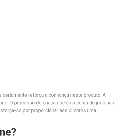
e certamente reforça a confiança neste produto. A
efone. O processo de criação de uma conta de jogo não
esforça-se por proporcionar aos clientes uma
ine?