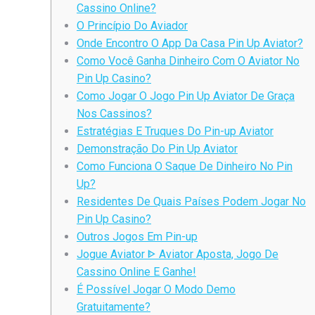
Cassino Online?
O Princípio Do Aviador
Onde Encontro O App Da Casa Pin Up Aviator?
Como Você Ganha Dinheiro Com O Aviator No
Pin Up Casino?
Como Jogar O Jogo Pin Up Aviator De Graça
Nos Cassinos?
Estratégias E Truques Do Pin-up Aviator
Demonstração Do Pin Up Aviator
Como Funciona O Saque De Dinheiro No Pin
Up?
Residentes De Quais Países Podem Jogar No
Pin Up Casino?
Outros Jogos Em Pin-up
Jogue Aviator ᐈ Aviator Aposta, Jogo De
Cassino Online E Ganhe!
É Possível Jogar O Modo Demo
Gratuitamente?