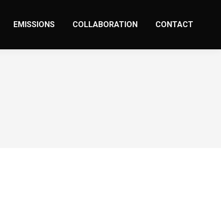
EMISSIONS
COLLABORATION
CONTACT