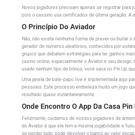
Novos jogadores precisam apenas se registrar para jo
pois o cassino usa certificados de última geração. 
O Princípio Do Aviador
Não, não existe nenhuma forma de prever ou burlar o 
gerador de números aleatórios, conhecidos por estar
grupos que debatem estratégias para ter ganhos mais
casino online, especialmente o Aviator e seu design
usado nenhum tipo de bônus, você saca no Pin Up qua
Uma janela de bate-papo live é implementada aqui par
pessoais. Este processo embeleza muito um jogo que
resultado quase instantaneamente.
Onde Encontro O App Da Casa Pin 
Felizmente, cuidamos de nossos jogadores de antem
do Aviator é que ela tem a mesma jogabilidade e fun
se perder tudo, pode devolver o banco ao valor inicia