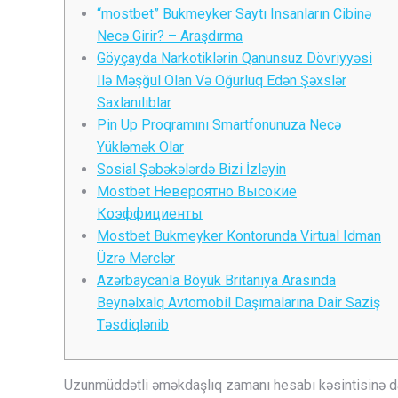
“mostbet” Bukmeyker Saytı Insanların Cibinə
Necə Girir? – Araşdırma
Göyçayda Narkotiklərin Qanunsuz Dövriyyəsi
Ilə Məşğul Olan Və Oğurluq Edən Şəxslər
Saxlanılıblar
Pin Up Proqramını Smartfonunuza Necə
Yükləmək Olar
Sosial Şəbəkələrdə Bizi İzləyin
Mostbet Невероятно Высокие
Коэффициенты
Mоstbеt Bukmеykеr Kоntоrundа Virtuаl Idmаn
Üzrə Mərсlər
Azərbaycanla Böyük Britaniya Arasında
Beynəlxalq Avtomobil Daşımalarına Dair Saziş
Təsdiqlənib
Uzunmüddətli əməkdаşlıq zаmаnı hеsаbı kəsintisinə dаir 