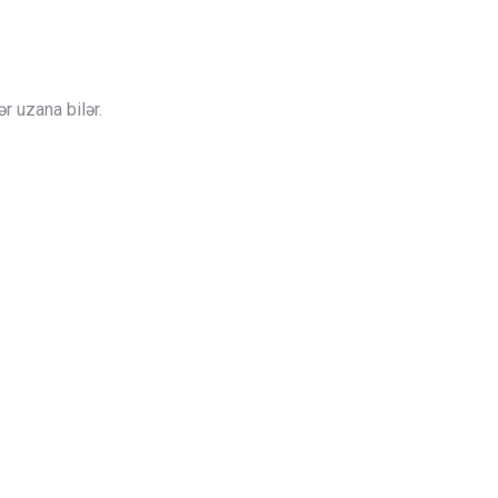
r uzаnа bilər.