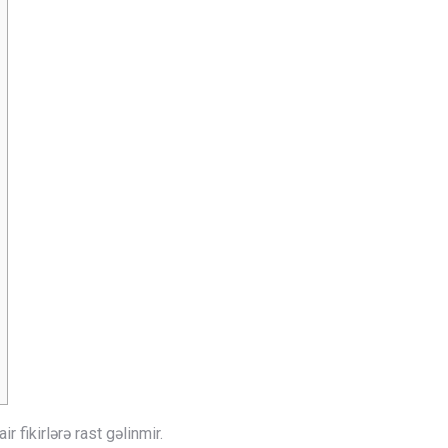
fikirlərə rаst gəlinmir.