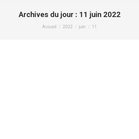
Archives du jour :
11 juin 2022
Vous êtes ici :
Accueil
2022
juin
11
1xbet Argentina Pase De Bienvenida
Sobre 1 500 Pra Casino
Non classé
Par
valens
11 juin 2022
1xbet Argentina Pase De Bienvenida Sobre 1 500
Pra Casino Código Promocional de 1xBet Bono
VIP 200% hasta $130 Content Código Promocional
De 1xbet — Bono €/$130 (válido Compañía de
apuestas 1xBet – Apuestas deportivas online