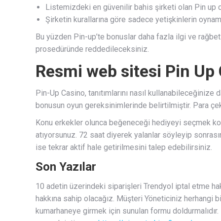
Listemizdeki en güvenilir bahis şirketi olan Pin up ca
Şirketin kurallarına göre sadece yetişkinlerin oynamas
Bu yüzden Pin-up’te bonuslar daha fazla ilgi ve rağbet 
prosedüründe reddedileceksiniz.
Resmi web sitesi Pin Up
Pin-Up Casino, tanıtımlarını nasıl kullanabileceğinize 
bonusun oyun gereksinimlerinde belirtilmiştir. Para ç
Konu erkekler olunca beğeneceği hediyeyi seçmek ko
atıyorsunuz. 72 saat diyerek yalanlar söyleyip sonrasınd
ise tekrar aktif hale getirilmesini talep edebilirsiniz.
Son Yazılar
10 adetin üzerindeki siparişleri Trendyol iptal etme 
hakkına sahip olacağız. Müşteri Yöneticiniz herhangi bi
kumarhaneye girmek için sunulan formu doldurmalıdır. 