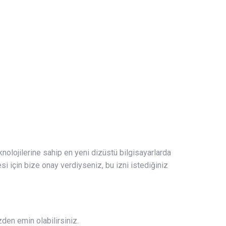
knolojilerine sahip en yeni dizüstü bilgisayarlarda
si için bize onay verdiyseniz, bu izni istediğiniz
den emin olabilirsiniz.