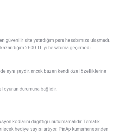
en güvenilir site yatırdığım para hesabımıza ulaşmadı.
da kazandığım 2600 TL yi hesabıma geçirmedi.
lde aynı şeydir, ancak bazen kendi özel özelliklerine
el oyunun durumuna bağlıdır.
osyon kodlarını dağıttığı unutulmamalıdır. Tematik
abilecek hediye sayısı artıyor. PinAp kumarhanesinden