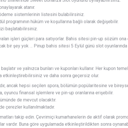
sino sitelerinde Sweet Bonanza Slot oyununu oynayabilirsiniz.
naylayarak atanır.
eme sistemlerinin listesini bulabilirsiniz.
dül programının hüküm ve koşullarına bağlı olarak değişebilir.
i başlatabilirsiniz.
lan işleri güçleri para satıyorlar. Bahis sitesi pin-up sözüm ona 
cak bir şey yok … Pinup bahis sitesi 5 Eylül günü slot oyunların
aşlatır ve yalnızca bunları ve kuponları kullanır. Her kupon teme
 etkinleştirebilirsiniz ve daha sonra geçersiz olur.
dır, ancak hepsi seçilen spora, bölümün popülaritesine ve bireys
, oyuncu finansal işlemlere ve pin-up oranlarına erişebilir.
rümünde de mevcut olacaktır.
de çerezler kullanılmaktadır.
imatları takip edin. Çevrimiçi kumarhanelerin de aktif olarak prom
lar vardır. Buna göre uygulamada etkinleştirildikten sonra oynan