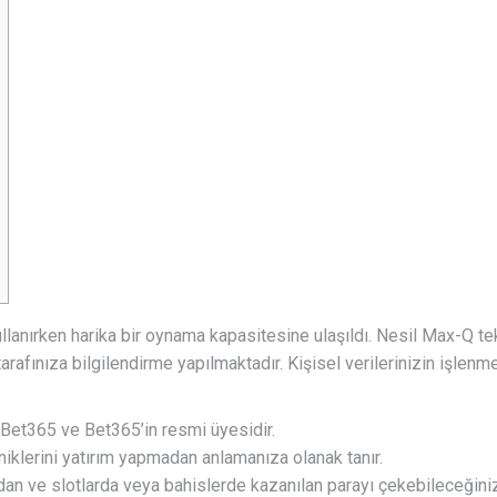
ullanırken harika bir oynama kapasitesine ulaşıldı. Nesil Max-Q te
rafınıza bilgilendirme yapılmaktadır. Kişisel verilerinizin işlenme
 Bet365 ve Bet365’in resmi üyesidir.
iklerini yatırım yapmadan anlamanıza olanak tanır.
ndan ve slotlarda veya bahislerde kazanılan parayı çekebileceğiniz