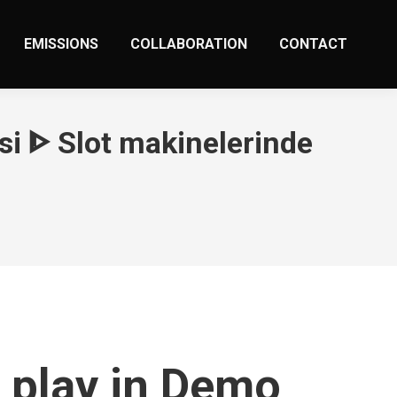
EMISSIONS
COLLABORATION
CONTACT
si ᐈ Slot makinelerinde
p play in Demo