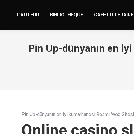
L’AUTEUR
BIBLIOTHEQUE
CAFE LITTERAIRE
Pin Up-dünyanın en iyi
Pin Up-dünyanın en iyi kumarhanesi Resmi Web Sitesi 
Online casino s