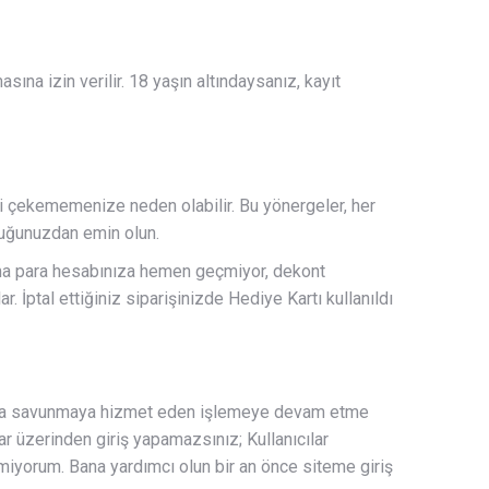
ına izin verilir. 18 yaşın altındaysanız, kayıt
eri çekememenize neden olabilir. Bu yönergeler, her
duğunuzdan emin olun.
ma para hesabınıza hemen geçmiyor, dekont
 İptal ettiğiniz siparişinizde Hediye Kartı kullanıldı
ya veya savunmaya hizmet eden işlemeye devam etme
ar üzerinden giriş yapamazsınız; Kullanıcılar
miyorum. Bana yardımcı olun bir an önce siteme giriş