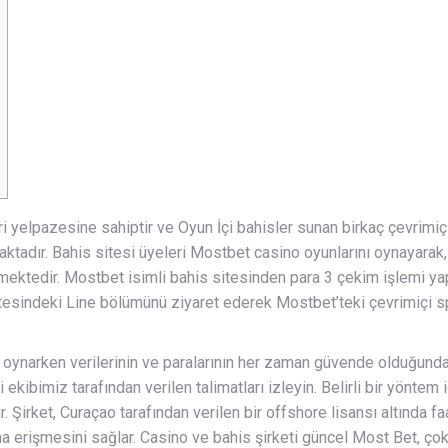
elpazesine sahiptir ve Oyun İçi bahisler sunan birkaç çevrimiçi
amaktadır. Bahis sitesi üyeleri Mostbet casino oyunlarını oynayara
lmektedir. Mostbet isimli bahis sitesinden para 3 çekim işlemi
sindeki Line bölümünü ziyaret ederek Mostbet’teki çevrimiçi spor 
oynarken verilerinin ve paralarının her zaman güvende olduğundan
ri ekibimiz tarafından verilen talimatları izleyin. Belirli bir yön
. Şirket, Curaçao tarafından verilen bir offshore lisansı altında f
a erişmesini sağlar. Casino ve bahis şirketi güncel Most Bet, çok