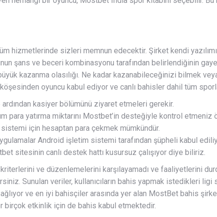
yen herhangi bir oyuncu, Mostbet India spor kitabını seçebilir. Bu 
m hizmetlerinde sizleri memnun edecektir. Şirket kendi yazılımını
nun şans ve beceri kombinasyonu tarafından belirlendiğinin gayet 
 büyük kazanma olasılığı. Ne kadar kazanabileceğinizi bilmek ve
öşesinden oyuncu kabul ediyor ve canlı bahisler dahil tüm sporlar 
e ardından kasiyer bölümünü ziyaret etmeleri gerekir.
m para yatırma miktarını Mostbet’in desteğiyle kontrol etmeniz ön
 sistemi için hesaptan para çekmek mümkündür.
gulamalar Android işletim sistemi tarafından şüpheli kabul ediliy
et sitesinin canlı destek hattı kusursuz çalışıyor diye biliriz.
 kriterlerini ve düzenlemelerini karşılayamadı ve faaliyetlerini du
siniz. Sunulan veriler, kullanıcıların bahis yapmak istedikleri ligi 
ğlıyor ve en iyi bahisçiler arasında yer alan MostBet bahis şirketi,
er birçok etkinlik için de bahis kabul etmektedir.