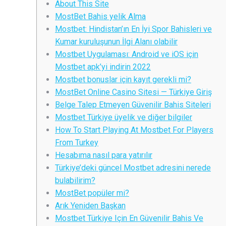
About This Site
MostBet Bahis yelik Alma
Mostbet: Hindistan’ın En İyi Spor Bahisleri ve
Kumar kuruluşunun İlgi Alanı olabilir
Mostbet Uygulaması: Android ve iOS için
Mostbet apk’yi indirin 2022
Mostbet bonuslar için kayıt gerekli mi?
MostBet Online Casino Sitesi — Türkiye Giriş
Belge Talep Etmeyen Güvenilir Bahis Siteleri
Mostbet Türkiye üyelik ve diğer bilgiler
How To Start Playing At Mostbet For Players
From Turkey
Hesabıma nasıl para yatırılır
Türkiye’deki güncel Mostbet adresini nerede
bulabilirim?
MostBet popüler mi?
Arık Yeniden Başkan
Mostbet Türkiye Için En Güvenilir Bahis Ve