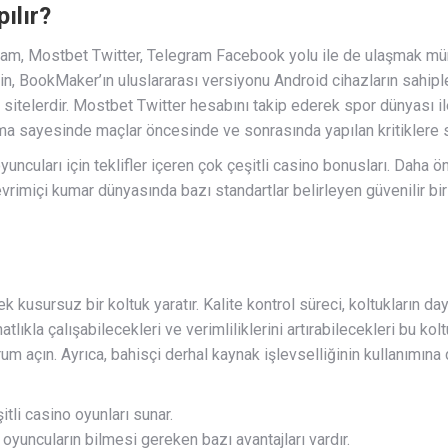
ılır?
am, Mostbet Twitter, Telegram Facebook yolu ile de ulaşmak mümk
için, BookMaker’ın uluslararası versiyonu Android cihazların sahi
 sitelerdir. Mostbet Twitter hesabını takip ederek spor dünyası ile i
ma sayesinde maçlar öncesinde ve sonrasında yapılan kritiklere siz
cuları için teklifler içeren çok çeşitli casino bonusları. Daha
vrimiçi kumar dünyasında bazı standartlar belirleyen güvenilir bir 
k kusursuz bir koltuk yaratır. Kalite kontrol süreci, koltukların day
hatlıkla çalışabilecekleri ve verimliliklerini artırabilecekleri bu ko
rum açın. Ayrıca, bahisçi derhal kaynak işlevselliğinin kullanımına
tli casino oyunları sunar.
oyuncuların bilmesi gereken bazı avantajları vardır.