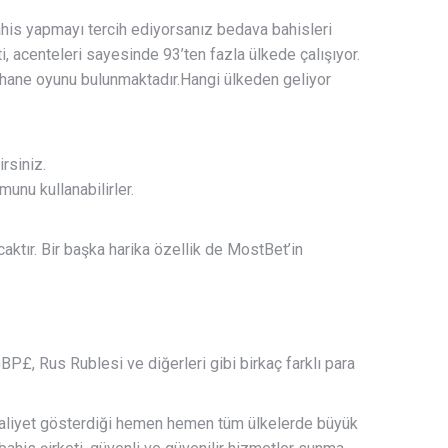
ahis yapmayı tercih ediyorsanız bedava bahisleri
i, acenteleri sayesinde 93’ten fazla ülkede çalışıyor.
marhane oyunu bulunmaktadır.Hangi ülkeden geliyor
rsiniz.
unu kullanabilirler.
aktır. Bir başka harika özellik de MostBet’in
BP£, Rus Rublesi ve diğerleri gibi birkaç farklı para
 faaliyet gösterdiği hemen hemen tüm ülkelerde büyük