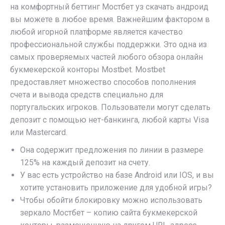
на комфортный беттинг Мостбет уз скачать андроид
вы можете в любое время. Важнейшим фактором в
любой игорной платформе является качество
профессиональной службы поддержки. Это одна из
самых проверяемых частей любого обзора онлайн
букмекерской конторы Mostbet. Mostbet
предоставляет множество способов пополнения
счета и вывода средств специально для
португальских игроков. Пользователи могут сделать
депозит с помощью нет-банкинга, любой карты Visa
или Mastercard.
Она содержит предложения по линии в размере
125% на каждый депозит на счету.
У вас есть устройство на базе Android или IOS, и вы
хотите установить приложение для удобной игры?
Чтобы обойти блокировку можно использовать
зеркало Мостбет – копию сайта букмекерской