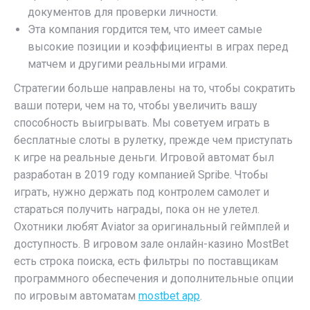
документов для проверки личности.
Эта компания гордится тем, что имеет самые
высокие позиции и коэффициенты в играх перед
матчем и другими реальными играми.
Стратегии больше направлены на то, чтобы сократить
ваши потери, чем на то, чтобы увеличить вашу
способность выигрывать. Мы советуем играть в
бесплатные слоты в рулетку, прежде чем приступать
к игре на реальные деньги. Игровой автомат был
разработан в 2019 году компанией Spribe. Чтобы
играть, нужно держать под контролем самолет и
стараться получить награды, пока он не улетел.
Охотники любят Aviator за оригинальный геймплей и
доступность. В игровом зале онлайн-казино MostBet
есть строка поиска, есть фильтры по поставщикам
программного обеспечения и дополнительные опции
по игровым автоматам
mostbet app
.