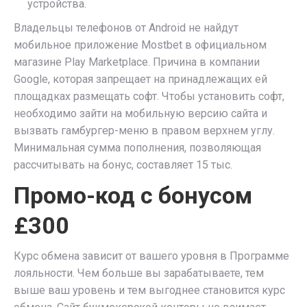
устройства.
Владельцы телефонов от Android не найдут
мобильное приложение Mostbet в официальном
магазине Play Marketplace. Причина в компании
Google, которая запрещает на принадлежащих ей
площадках размещать софт. Чтобы установить софт,
необходимо зайти на мобильную версию сайта и
вызвать гамбургер-меню в правом верхнем углу.
Минимальная сумма пополнения, позволяющая
рассчитывать на бонус, составляет 15 тыс.
Промо-код с бонусом
£300
Курс обмена зависит от вашего уровня в Программе
лояльности. Чем больше вы зарабатываете, тем
выше ваш уровень и тем выгоднее становится курс