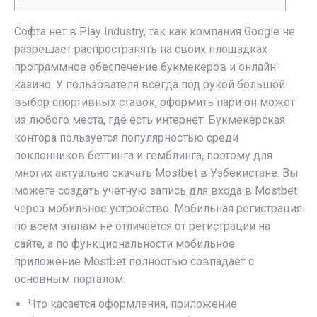
Софта нет в Play Industry, так как компания Google не
разрешает распространять на своих площадках
программное обеспечение букмекеров и онлайн-
казино. У пользователя всегда под рукой большой
выбор спортивных ставок, оформить пари он может
из любого места, где есть интернет. Букмекерская
контора пользуется популярностью среди
поклонников беттинга и гемблинга, поэтому для
многих актуально скачать Mostbet в Узбекистане. Вы
можете создать учетную запись для входа в Mostbet
через мобильное устройство. Мобильная регистрация
по всем этапам не отличается от регистрации на
сайте, а по функциональности мобильное
приложение Mostbet полностью совпадает с
основным порталом.
Что касается оформления, приложение