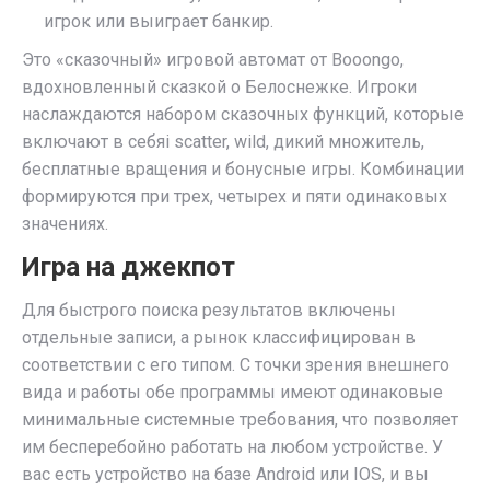
игрок или выиграет банкир.
Это «сказочный» игровой автомат от Booongo,
вдохновленный сказкой о Белоснежке. Игроки
наслаждаются набором сказочных функций, которые
включают в себяi scatter, wild, дикий множитель,
бесплатные вращения и бонусные игры. Комбинации
формируются при трех, четырех и пяти одинаковых
значениях.
Игра на джекпот
Для быстрого поиска результатов включены
отдельные записи, а рынок классифицирован в
соответствии с его типом. С точки зрения внешнего
вида и работы обе программы имеют одинаковые
минимальные системные требования, что позволяет
им бесперебойно работать на любом устройстве. У
вас есть устройство на базе Android или IOS, и вы