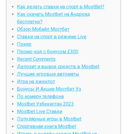
Как делать ставки на спорт в MostBet?
Как скачать Mostbet на Андроид
бесплатно?
Обзор Мобайл Мостбет
Ставки на спорт в режиме Live
Покер
Промо-код с бонусом £300
Recent Comments
Депозит и вывод средств в Mostbet
Лучшие игровые автоматы
Игра на джекпот
Бонусы И Акции Мостбет Уз
По номеру телефона
Mostbet Узбекистан 2023
Mostbet Live Ставки
Популярные игры в Mostbet
Спортивная книга Mostbet
Играть в онлайн-казино MostBet на