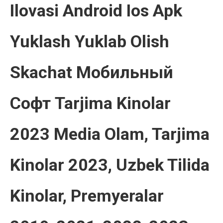
Ilovasi Android Ios Apk
Yuklash Yuklab Olish
Skachat Мобильный
Софт Tarjima Kinolar
2023 Media Olam, Tarjima
Kinolar 2023, Uzbek Tilida
Kinolar, Premyeralar