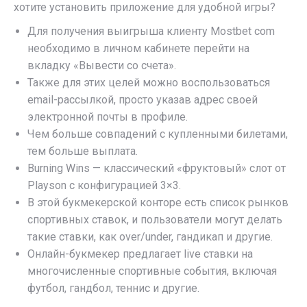
хотите установить приложение для удобной игры?
Для получения выигрыша клиенту Mostbet com
необходимо в личном кабинете перейти на
вкладку «Вывести со счета».
Также для этих целей можно воспользоваться
email-рассылкой, просто указав адрес своей
электронной почты в профиле.
Чем больше совпадений с купленными билетами,
тем больше выплата.
Burning Wins — классический «фруктовый» слот от
Playson с конфигурацией 3×3.
В этой букмекерской конторе есть список рынков
спортивных ставок, и пользователи могут делать
такие ставки, как over/under, гандикап и другие.
Онлайн-букмекер предлагает live ставки на
многочисленные спортивные события, включая
футбол, гандбол, теннис и другие.