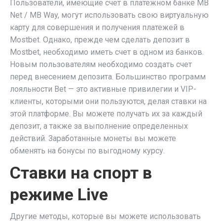
Пользователи, имеющие счет в платежном банке MB
Net / MB Way, могут использовать свою виртуальную
карту для совершения и получения платежей в
Mostbet. Однако, прежде чем сделать депозит в
Mostbet, необходимо иметь счет в одном из банков.
Новым пользователям необходимо создать счет
перед внесением депозита. Большинство программ
лояльности Bet — это активные привилегии и VIP-
клиенты, которыми они пользуются, делая ставки на
этой платформе. Вы можете получать их за каждый
депозит, а также за выполнение определенных
действий. Заработанные монеты вы можете
обменять на бонусы по выгодному курсу.
Ставки на спорт в
режиме Live
Другие методы, которые вы можете использовать