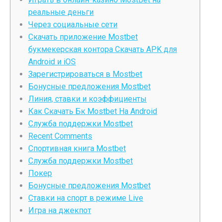
реальные деньги
Через социальные сети
Скачать приложение Mostbet
букмекерская контора Скачать APK для
Android и iOS
Зарегистрироваться в Mostbet
Бонусные предложения Mostbet
Линия, ставки и коэффициенты
Как Скачать Бк Mostbet На Android
Служба поддержки Mostbet
Recent Comments
Спортивная книга Mostbet
Служба поддержки Mostbet
Покер
Бонусные предложения Mostbet
Ставки на спорт в режиме Live
Игра на джекпот