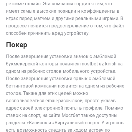
режиме онлайн. Эта компания гордится тем, что
имеет самые высокие позиции и коэффициенты в
играх перед матчем и другими реальными играми. В
процессе появится предостережение о том, что файл
способен причинить вред устройству.
Покер
После завершения установки значок с эмблемой
букмекерской конторы появится mostbet uz kirish на
одном из рабочих столов мобильного устройства.
После завершения установки ярлык с эмблемой
беттинговой компании появится на одном из рабочих
столов. Также для этих целей можно
воспользоваться email-рассылкой, просто указав
адрес своей электронной почты в профиле. Помимо
ставок на спорт, на сайте Мостбет также доступны
разделы «Казино» и «Виртуальный спорт». У игроков
есть возможность следить за ходом встреч по