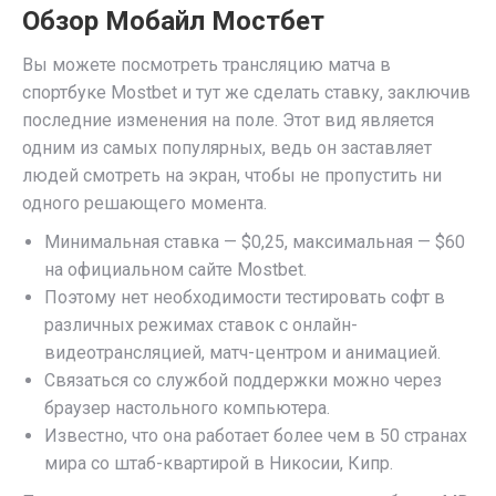
Обзор Мобайл Мостбет
Вы можете посмотреть трансляцию матча в
спортбуке Mostbet и тут же сделать ставку, заключив
последние изменения на поле. Этот вид является
одним из самых популярных, ведь он заставляет
людей смотреть на экран, чтобы не пропустить ни
одного решающего момента.
Минимальная ставка — $0,25, максимальная — $60
на официальном сайте Mostbet.
Поэтому нет необходимости тестировать софт в
различных режимах ставок с онлайн-
видеотрансляцией, матч-центром и анимацией.
Связаться со службой поддержки можно через
браузер настольного компьютера.
Известно, что она работает более чем в 50 странах
мира со штаб-квартирой в Никосии, Кипр.