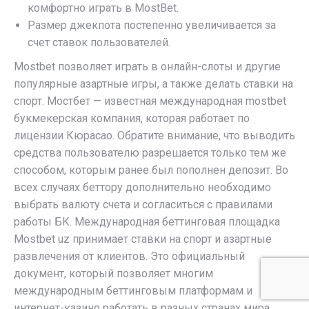
комфортно играть в MostBet.
Размер джекпота постепенно увеличивается за
счет ставок пользователей.
Mostbet позволяет играть в онлайн-слоты и другие
популярные азартные игры, а также делать ставки на
спорт. Мостбет — известная международная mostbet
букмекерская компания, которая работает по
лицензии Кюрасао. Обратите внимание, что выводить
средства пользователю разрешается только тем же
способом, которым ранее был пополнен депозит. Во
всех случаях беттору дополнительно необходимо
выбрать валюту счета и согласиться с правилами
работы БК. Международная беттинговая площадка
Mostbet uz принимает ставки на спорт и азартные
развлечения от клиентов. Это официальный
документ, который позволяет многим
международным беттинговым платформам и
интернет-казино работать в разных странах мира.