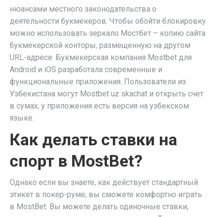
нюансами местного законодательства о
деятельности букмекеров. Чтобы обойти блокировку
можно использовать зеркало Мостбет – копию сайта
букмекерской конторы, размещенную на другом
URL-адресе. Букмекерская компания Mostbet для
Android и iOS разработала современные и
функциональные приложения. Пользователи из
Узбекистана могут Mostbet uz skachat и открыть счет
в сумах, у приложения есть версия на узбекском
языке.
Как делать ставки на
спорт в MostBet?
Однако если вы знаете, как действует стандартный
этикет в покер-руме, вы сможете комфортно играть
в MostBet. Вы можете делать одиночные ставки,