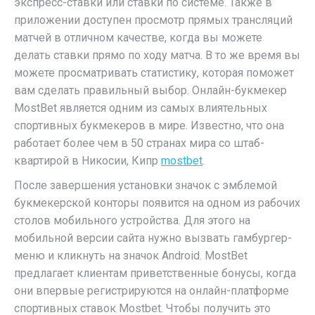
экспресс-ставки или ставки по системе. Также в
приложении доступен просмотр прямых трансляций
матчей в отличном качестве, когда вы можете
делать ставки прямо по ходу матча. В то же время вы
можете просматривать статистику, которая поможет
вам сделать правильный выбор. Онлайн-букмекер
MostBet является одним из самых влиятельных
спортивных букмекеров в мире. Известно, что она
работает более чем в 50 странах мира со штаб-
квартирой в Никосии, Кипр
mostbet
.
После завершения установки значок с эмблемой
букмекерской конторы появится на одном из рабочих
столов мобильного устройства. Для этого на
мобильной версии сайта нужно вызвать гамбургер-
меню и кликнуть на значок Android. MostBet
предлагает клиентам приветственные бонусы, когда
они впервые регистрируются на онлайн-платформе
спортивных ставок Mostbet. Чтобы получить это