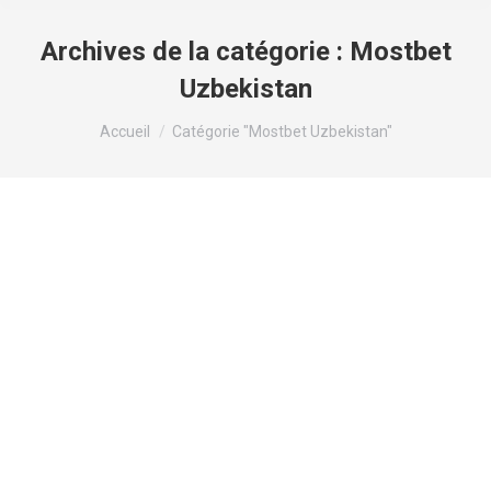
Archives de la catégorie :
Mostbet
Uzbekistan
Vous êtes ici :
Accueil
Catégorie "Mostbet Uzbekistan"
Mostbet Mobil Dasturi Ilovasi Android
Ios Apk Yuklash Yuklab Olish Skachat
Мобильный Софт Tarjima Kinolar
2023 Media Olam, Tarjima Kinolar 2023,
Uzbek Tilida Kinolar, Premyeralar
2019-2021-2022-2023, Фильмы,
Сериалы, Ozbekcha Tarjima 2023,