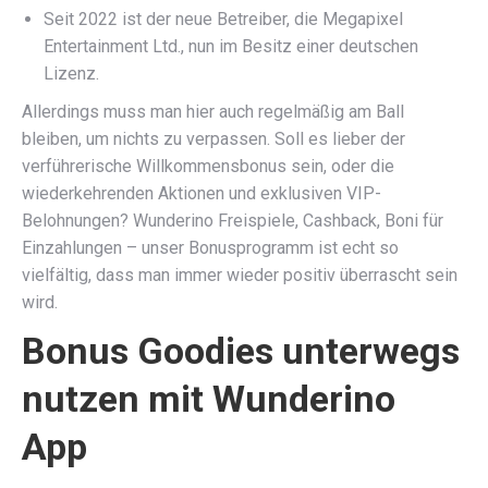
Seit 2022 ist der neue Betreiber, die Megapixel
Entertainment Ltd., nun im Besitz einer deutschen
Lizenz.
Allerdings muss man hier auch regelmäßig am Ball
bleiben, um nichts zu verpassen. Soll es lieber der
verführerische Willkommensbonus sein, oder die
wiederkehrenden Aktionen und exklusiven VIP-
Belohnungen? Wunderino Freispiele, Cashback, Boni für
Einzahlungen – unser Bonusprogramm ist echt so
vielfältig, dass man immer wieder positiv überrascht sein
wird.
Bonus Goodies unterwegs
nutzen mit Wunderino
App