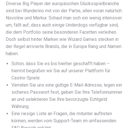
Diverse Big Player der europäischen Glücksspielbranche
sind bei Wunderino mit von der Partie, allen voran natürlich
Novoline und Merkur. Schaut man sich ein wenig intensiver
um, fällt auf, dass auch einige Underdogs verfügbar sind,
die dem Portfolio seine besonderen Facetten verleihen.
Doch selbst hinter Marken wie Wizard Games stecken in
der Regel arrivierte Brands, die in Europa Rang und Namen
haben.
Schön, dass Sie es bis hierher geschafft haben –
hiermit begrüßen wir Sie auf unserer Plattform für
Casino-Spiele.
Verraten Sie uns eine gültige E-Mail-Adresse, legen ein
sicheres Passwort fest, geben Sie Ihre Telefonnummer
an und selektieren Sie Ihre bevorzugte Echtgeld
Währung.
Eine riesige Liste an Fragen, die mitunter auftreten
können, werden vom Support-Team im umfassenden
FAQ Bereich geklärt.