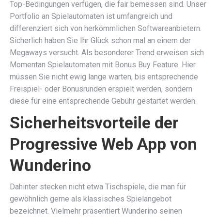
Top-Bedingungen verfügen, die fair bemessen sind. Unser
Portfolio an Spielautomaten ist umfangreich und
differenziert sich von herkömmlichen Softwareanbietern.
Sicherlich haben Sie Ihr Glück schon mal an einem der
Megaways versucht. Als besonderer Trend erweisen sich
Momentan Spielautomaten mit Bonus Buy Feature. Hier
müssen Sie nicht ewig lange warten, bis entsprechende
Freispiel- oder Bonusrunden erspielt werden, sondern
diese für eine entsprechende Gebühr gestartet werden.
Sicherheitsvorteile der
Progressive Web App von
Wunderino
Dahinter stecken nicht etwa Tischspiele, die man für
gewöhnlich gerne als klassisches Spielangebot
bezeichnet. Vielmehr präsentiert Wunderino seinen