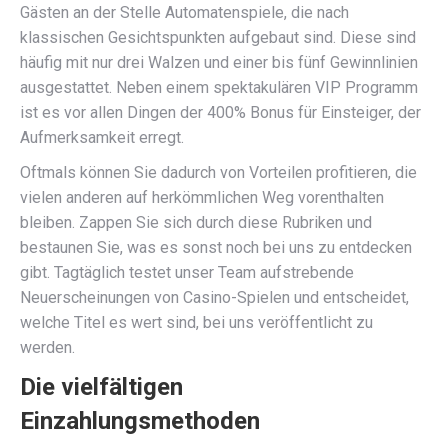
Gästen an der Stelle Automatenspiele, die nach
klassischen Gesichtspunkten aufgebaut sind. Diese sind
häufig mit nur drei Walzen und einer bis fünf Gewinnlinien
ausgestattet. Neben einem spektakulären VIP Programm
ist es vor allen Dingen der 400% Bonus für Einsteiger, der
Aufmerksamkeit erregt.
Oftmals können Sie dadurch von Vorteilen profitieren, die
vielen anderen auf herkömmlichen Weg vorenthalten
bleiben. Zappen Sie sich durch diese Rubriken und
bestaunen Sie, was es sonst noch bei uns zu entdecken
gibt. Tagtäglich testet unser Team aufstrebende
Neuerscheinungen von Casino-Spielen und entscheidet,
welche Titel es wert sind, bei uns veröffentlicht zu
werden.
Die vielfältigen
Einzahlungsmethoden