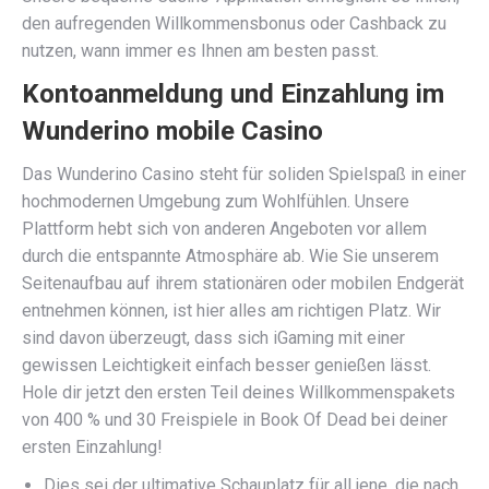
den aufregenden Willkommensbonus oder Cashback zu
nutzen, wann immer es Ihnen am besten passt.
Kontoanmeldung und Einzahlung im
Wunderino mobile Casino
Das Wunderino Casino steht für soliden Spielspaß in einer
hochmodernen Umgebung zum Wohlfühlen. Unsere
Plattform hebt sich von anderen Angeboten vor allem
durch die entspannte Atmosphäre ab. Wie Sie unserem
Seitenaufbau auf ihrem stationären oder mobilen Endgerät
entnehmen können, ist hier alles am richtigen Platz. Wir
sind davon überzeugt, dass sich iGaming mit einer
gewissen Leichtigkeit einfach besser genießen lässt.
Hole dir jetzt den ersten Teil deines Willkommenspakets
von 400 % und 30 Freispiele in Book Of Dead bei deiner
ersten Einzahlung!
Dies sei der ultimative Schauplatz für all jene, die nach