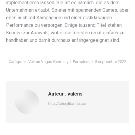
implementieren lassen. Sie ist es nämlich, die es dem
Unternehmen erlaubt, Spieler mit spannenden Games, aber
eben auch mit Kampagnen und einer erstklassigen
Performance zu versorgen. Einige tausend Titel stehen
Kunden zur Auswahl, wobei die meisten recht einfach zu
handhaben und damit durchaus anfängergeeignet sind.
Catégorie :
Vulkan Vegas Germany
Par
valens
5 septembre 2022
Auteur :
valens
http://cherylitanda.com