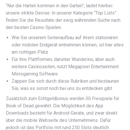
“Nur die Harten kommen in den Garten”, lautet hierbei
unsere strikte Devise. In unserer Kategorie “Top Lists”
finden Sie die Resultate der ewig währenden Suche nach
den besten Casino-Spielen.
Wie Sie unserem Seitenaufbau auf ihrem stationären
oder mobilen Endgerät entnehmen können, ist hier alles
am richtigen Platz.
Für ihre Plattformen, darunter Wunderino, aber auch
weitere Casinoseiten, nutzt Megapixel Entertainment
Microgaming Software.
Zappen Sie sich durch diese Rubriken und bestaunen
Sie, was es sonst noch bei uns zu entdecken gibt.
Zusätzlich zum Echtgeldbonus werden 30 Freispiele für
Book of Dead gewährt. Die Möglichkeit des App
Downloads besteht für Android-Geräte, und zwar direkt
über die mobile Webseite des Unternehmens. Dafür
jedoch ist das Portfolio mit rund 250 Slots deutlich