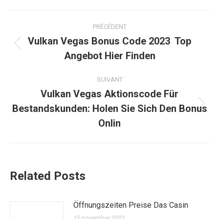
Navigation
PRÉCÉDENT
article
Vulkan Vegas Bonus Code 2023 ️ Top
Article
Angebot Hier Finden
précédent
:
SUIVANT
Vulkan Vegas Aktionscode Für
Bestandskunden: Holen Sie Sich Den Bonus
Article
suivant
Onlin
:
Related Posts
Öffnungszeiten Preise Das Casin
15 novembre 2022