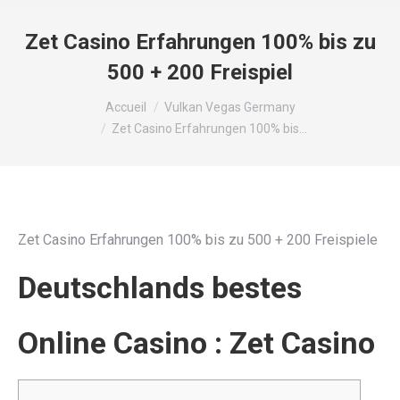
Zet Casino Erfahrungen 100% bis zu
500 + 200 Freispiel
Vous êtes ici :
Accueil
Vulkan Vegas Germany
Zet Casino Erfahrungen 100% bis…
Zet Casino Erfahrungen 100% bis zu 500 + 200 Freispiele
Deutschlands bestes
Online Casino : Zet Casino