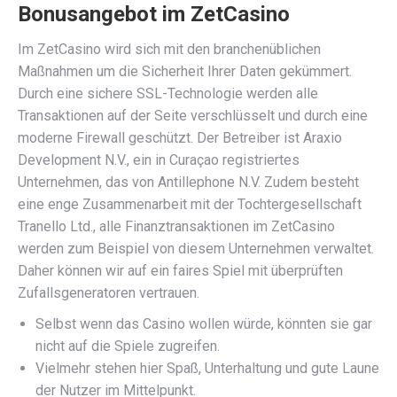
Bonusangebot im ZetCasino
Im ZetCasino wird sich mit den branchenüblichen
Maßnahmen um die Sicherheit Ihrer Daten gekümmert.
Durch eine sichere SSL-Technologie werden alle
Transaktionen auf der Seite verschlüsselt und durch eine
moderne Firewall geschützt. Der Betreiber ist Araxio
Development N.V., ein in Curaçao registriertes
Unternehmen, das von Antillephone N.V. Zudem besteht
eine enge Zusammenarbeit mit der Tochtergesellschaft
Tranello Ltd., alle Finanztransaktionen im ZetCasino
werden zum Beispiel von diesem Unternehmen verwaltet.
Daher können wir auf ein faires Spiel mit überprüften
Zufallsgeneratoren vertrauen.
Selbst wenn das Casino wollen würde, könnten sie gar
nicht auf die Spiele zugreifen.
Vielmehr stehen hier Spaß, Unterhaltung und gute Laune
der Nutzer im Mittelpunkt.