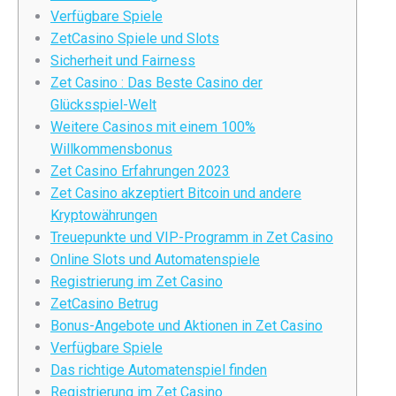
Verfügbare Spiele
ZetCasino Spiele und Slots
Sicherheit und Fairness
Zet Casino : Das Beste Casino der
Glücksspiel-Welt
Weitere Casinos mit einem 100%
Willkommensbonus
Zet Casino Erfahrungen 2023
Zet Casino akzeptiert Bitcoin und andere
Kryptowährungen
Treuepunkte und VIP-Programm in Zet Casino
Online Slots und Automatenspiele
Registrierung im Zet Casino
ZetCasino Betrug
Bonus-Angebote und Aktionen in Zet Casino
Verfügbare Spiele
Das richtige Automatenspiel finden
Registrierung im Zet Casino