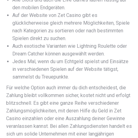
den mobilen Endgeräten.
Auf der Website von Zet Casino gibt es
glücklicherweise gleich mehrere Möglichkeiten, Spiele
nach Kategorien zu sortieren oder nach bestimmten
Spielen direkt zu suchen.
Auch exotische Varianten wie Lightning Roulette oder
Dream Catcher können ausgewählt werden.
Jedes Mal, wenn du um Echtgeld spielst und Einsätze
in verschiedenen Spielen auf der Website tätigst,
sammelst du Treuepunkte.
Für welche Option auch immer du dich entscheidest, die
Zahlung bleibt vollkommen sicher, kostet nicht und erfolgt
blitzschnell. Es gibt eine ganze Reihe verschiedener
Zahlungsmöglichkeiten, mit deren Hilfe du Geld in Zet
Casino einzahlen oder eine Auszahlung deiner Gewinne
veranlassen kannst. Bei allen Zahlungsdiensten handelt es
sich um solide Unternehmen mit einer langjährigen