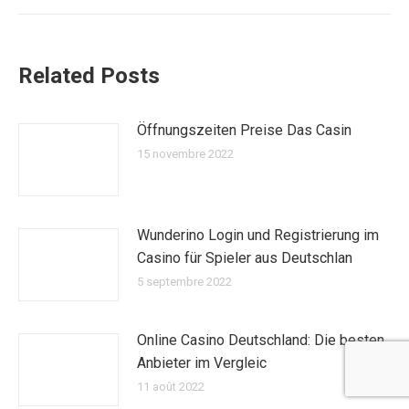
:
Related Posts
Öffnungszeiten Preise Das Casin
15 novembre 2022
Wunderino Login und Registrierung im
Casino für Spieler aus Deutschlan
5 septembre 2022
Online Casino Deutschland: Die besten
Anbieter im Vergleic
11 août 2022