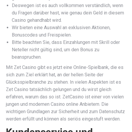
Deswegen ist es auch vollkommen verständlich, wenn
du Fragen darüber hast, wie genau dein Geld in diesem
Casino gehandhabt wird.
Wir bieten eine Auswahl an exklusiven Aktionen,
Bonuscodes und Freispielen.
Bitte beachten Sie, dass Einzahlungen mit Skrill oder
Neteller nicht gültig sind, um den Bonus zu
beanspruchen.
Mit Zet Casino gibt es jetzt eine Online-Spielbank, die es
sich zum Ziel erklärt hat, an der hellen Seite der
Glücksspielbranche zu stehen. In vielen Aspekten ist es
Zet Casino tatsächlich gelungen und du wirst gleich
erfahren, warum das so ist. ZetCasino ist einer von vielen
jungen und modernen Casino online Anbietern. Die
wichtigen Grundlagen zur Sicherheit und zum Datenschutz
werden erfüllt und können als seriös eingestuft werden.