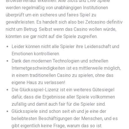
Browserverlauf erkennen. Alle Slots und Live Spiele
werden regelmäßig von unabhängigen Institutionen
überprüft um ein sicheres und faires Spiel zu
gewährleisten. Es handelt sich also bei Zetcasino definitiv
nicht um Betrug. Selbst wenn das Casino wollen würde,
könnten sie gar nicht auf die Spiele zugreifen.
Leider können nicht alle Spieler ihre Leidenschaft und
Emotionen kontrollieren.
Dank den modernen Technologien und schnellen
Internetgeschwindigkeiten ist es mittlerweile möglich,
in einem traditionellen Casino zu spielen, ohne das
eigene Haus zu verlassen!
Die Glücksspiel-Lizenz ist ein weiteres Gütesiegel
dafür, dass die Ergebnisse aller Spiele vollkommen
zufällig und damit auch fair für die Spieler sind.
Glücksspiele sind schon seit eh und je eine der
beliebtesten Beschäftigungen der Menschen, und es
gibt eigentlich keine Frage, warum das so ist.