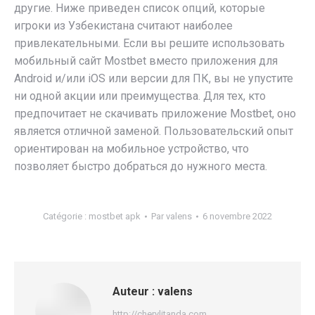
другие. Ниже приведен список опций, которые
игроки из Узбекистана считают наиболее
привлекательными. Если вы решите использовать
мобильный сайт Mostbet вместо приложения для
Android и/или iOS или версии для ПК, вы не упустите
ни одной акции или преимущества. Для тех, кто
предпочитает не скачивать приложение Mostbet, оно
является отличной заменой. Пользовательский опыт
ориентирован на мобильное устройство, что
позволяет быстро добраться до нужного места.
Catégorie :
mostbet apk
Par
valens
6 novembre 2022
Auteur :
valens
http://cherylitanda.com