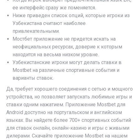
ее интерфейс сразу же поменяется.
Ниже приведен список опций, которые игроки из
Узбекистана считают наиболее
привлекательными.
Мостбет приложение не придется искать на
неофициальных ресурсах, доверие к которым
находится на весьма низком уровне.
Узбекистанские игроки могут делать ставки в
Mostbet на различные спортивные события и
варианты ставок.
Да, требует хорошего соединения с сетью и мощного
устройства, но позволяет запускать любимые игры и
ставки одним нажатием. Приложение Mostbet для
Android доступно на португальском и английском
языках. Вы найдете более 700+ спортивных событий
для ставок онлайн, онлайн-казино и игры с живыми
дилерами. Скачайте приложение Mostbet на нашем