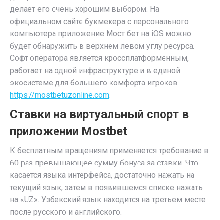
делает его очень хорошим выбором. На
официальном сайте букмекера с персонального
компьютера приложение Мост бет на iOS можно
будет обнаружить в верхнем левом углу ресурса.
Софт оператора является кроссплатформенным,
работает на одной инфраструктуре и в единой
экосистеме для большего комфорта игроков
https://mostbetuzonline.com
.
Ставки на виртуальный спорт в
приложении Mostbet
К бесплатным вращениям применяется требование в
60 раз превышающее сумму бонуса за ставки. Что
касается языка интерфейса, достаточно нажать на
текущий язык, затем в появившемся списке нажать
на «UZ». Узбекский язык находится на третьем месте
после русского и английского.