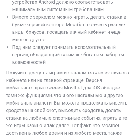
устройство Android должно соответствовать
минимальным системным требованиям.
Вместе с зеркалом можно играть, делать ставки в
букмекерской конторе Мостбет, получать разные
виды бонусов, посещать личный кабинет и еще
многое другое.
Под ним следует понимать вспомогательный
сервис, обладающий таким же богатым набором
возможностей.
Получить доступ к играм и ставкам можно из личного
кабинета или на главной странице. Версия
мобильного приложения Mostbet для iOS обладает
теми же функциями, что и его настольные и другие
мобильные аналоги. Вы можете продолжать вносить
средства на свой счет, выводить средства, делать
ставки на любимые спортивные события, играть в те
же игры казино и так далее. Тот факт, что Mostbet
доступен в любое время и из любого места, также