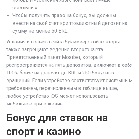
остальных.
Чтобы получить право на бонус, вы должны
внести на свой счет криптовалютный депозит на
сумму не менее 50 BRL.
Условия и правила сайта букмекерской конторы
также запрещают ведение второго счета.
Приветственный пакет Mostbet, который
распространяется на пять депозитов, включает в себя
100% бонус на депозит до BRL и 250 бонусных
вращений. Если устройство соответствует системным
требованиям, перечисленным в таблице выше,
любое устройство iOS может использовать
мобильное приложение.
Бонус для ставок на
спорт и казино