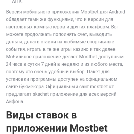
АПК.
Версия мобильного приложения Mostbet для Android
обладает теми же функциями, что и версии для
настольных компьютеров и других платформ. Вы
можете продолжать пополнять счет, выводить
деньги, делать ставки на любимые спортивные
события, играть в те же игры казино и так далее.
Мобильное приложение делает Mostbet доступным
24 часа в сутки 7 дней в неделю и из любого места,
поэтому это очень удобный выбор. Пакет для
установки программы доступен на официальном
сайте букмекера. Официальный сайт mostbet uz
предлагает skachat приложение для всех версий
Айфона.
Виды ставок в
приложении Mostbet