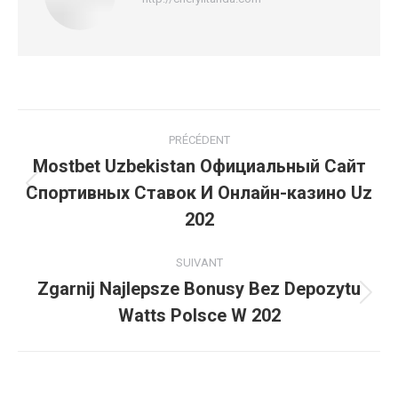
Navigation
PRÉCÉDENT
article
Mostbet Uzbekistan Официальный Сайт
Спортивных Ставок И Онлайн-казино Uz
Article
précédent
202
:
SUIVANT
Zgarnij Najlepsze Bonusy Bez Depozytu
Article
Watts Polsce W 202
suivant
: