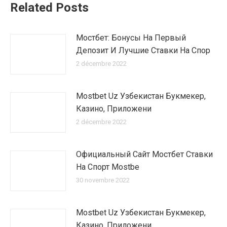
Related Posts
Мостбет: Бонусы На Первый
Депозит И Лучшие Ставки На Спор
2 décembre 2022
Mostbet Uz Узбекистан Букмекер,
Казино, Приложени
2 décembre 2022
Официальный Сайт Мостбет Ставки
На Спорт Mostbe
30 novembre 2022
Mostbet Uz Узбекистан Букмекер,
Казино, Приложени