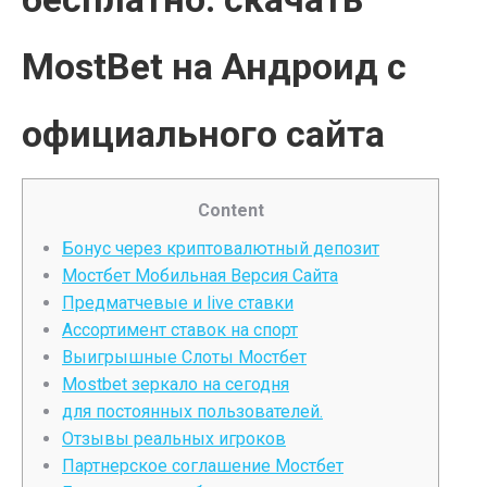
MostBet на Андроид с
официального сайта
Content
Бонус через криптовалютный депозит
Мостбет Мобильная Версия Сайта
Предматчевые и live ставки
Ассортимент ставок на спорт
Выигрышные Слоты Мостбет
Mostbet зеркало на сегодня
для постоянных пользователей.
Отзывы реальных игроков
Партнерское соглашение Мостбет