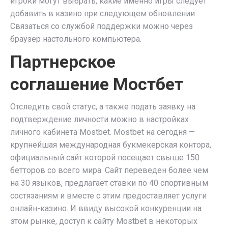
игроки могут выбрать, какие именно игры следует
добавить в казино при следующем обновлении.
Связаться со службой поддержки можно через
браузер настольного компьютера.
Партнерское
соглашение Мостбет
Отследить свой статус, а также подать заявку на
подтверждение личности можно в настройках
личного кабинета Mostbet. Mostbet на сегодня —
крупнейшая международная букмекерская контора,
официальный сайт которой посещает свыше 150
бетторов со всего мира. Сайт переведен более чем
на 30 языков, предлагает ставки по 40 спортивным
состязаниям и вместе с этим предоставляет услуги
онлайн-казино. И ввиду высокой конкуренции на
этом рынке, доступ к сайту Mostbet в некоторых