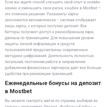
Если вы ищете способ улучшить свой опыт в онлайн-
казино и уменьшить свои риски, кэшбек в Mostbet –
это отличное решение. Реквизиты карты
заполняются автоматически – система отображает
лишь карты, с которых поступал депозит. Все
бетторы получают доступ к разнообразным пари,
данным по транзакциям. Для повышения уровня
защиты личной информации и средств
пользователей предусмотрены современные
методики шифрования. Деятельность полностью
легальная, постоянная работа в направлении
добавления финансовых партнеров дает все больше
удобства при реализации транзакций.
Еженедельные бонусы на депозит
в Mostbet
Вы можете смотреть матчи по странам, выбирая из
списка с названиями. Раздел «Футбол»/»Клубы» —