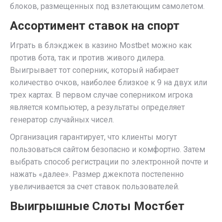
блоков, размещенных под взлетающим самолетом.
Ассортимент ставок на спорт
Играть в блэкджек в казино Mostbet можно как
против бота, так и против живого дилера.
Выигрывает тот соперник, который набирает
количество очков, наиболее близкое к 9 на двух или
трех картах. В первом случае соперником игрока
является компьютер, а результаты определяет
генератор случайных чисел.
Организация гарантирует, что клиенты могут
пользоваться сайтом безопасно и комфортно. Затем
выбрать способ регистрации по электронной почте и
нажать «далее». Размер джекпота постепенно
увеличивается за счет ставок пользователей.
Выигрышные Слоты Мостбет