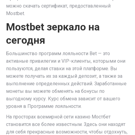
можно скачать сертификат, предоставленный
Mostbet.
Mostbet зеркало на
сегодня
Большинство программ лояльности Bet — это
активные привилегии и VIP-клиенты, которыми они
пользуются, делая ставки на этой платформе. Вы
можете получать их за каждый депозит, а также за
выполнение определенных действий. Заработанные
монеты вы можете обменять на бонусы по
выгодному курсу. Курс обмена зависит от вашего
уровня в Программе лояльности.
На просторах всемирной сети казино Мостбет
становится все более известным. Здесь они находят
для себя прекрасные возможности, чтобы отдохнуть,