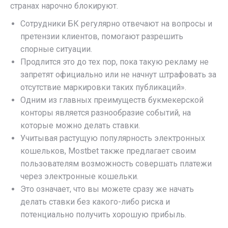
странах нарочно блокируют.
Сотрудники БК регулярно отвечают на вопросы и
претензии клиентов, помогают разрешить
спорные ситуации.
Продлится это до тех пор, пока такую рекламу не
запретят официально или не начнут штрафовать за
отсутствие маркировки таких публикаций».
Одним из главных преимуществ букмекерской
конторы является разнообразие событий, на
которые можно делать ставки.
Учитывая растущую популярность электронных
кошельков, Mostbet также предлагает своим
пользователям возможность совершать платежи
через электронные кошельки.
Это означает, что вы можете сразу же начать
делать ставки без какого-либо риска и
потенциально получить хорошую прибыль.