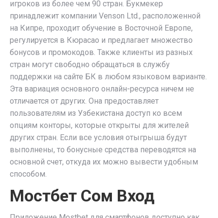
игроков из более чем 90 стран. Букмекер
принадлежит компании Venson Ltd., расположенной
на Кипре, проходит обучение в Восточной Европе,
регулируется в Кюрасао и предлагает множество
бонусов и промокодов. Также клиенты из разных
стран могут свободно обращаться в службу
поддержки на сайте БК в любом языковом варианте.
Эта вариация основного онлайн-ресурса ничем не
отличается от других. Она предоставляет
пользователям из Узбекистана доступ ко всем
опциям конторы, которые открыты для жителей
других стран. Если все условия отыгрыша будут
выполнены, то бонусные средства переводятся на
основной счет, откуда их можно вывести удобным
способом.
Мостбет Сом Вход
Приложение Mostbet для смартфонов доступно как