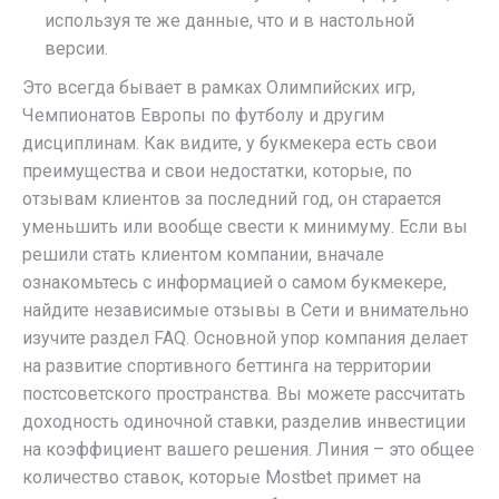
используя те же данные, что и в настольной
версии.
Это всегда бывает в рамках Олимпийских игр,
Чемпионатов Европы по футболу и другим
дисциплинам. Как видите, у букмекера есть свои
преимущества и свои недостатки, которые, по
отзывам клиентов за последний год, он старается
уменьшить или вообще свести к минимуму. Если вы
решили стать клиентом компании, вначале
ознакомьтесь с информацией о самом букмекере,
найдите независимые отзывы в Сети и внимательно
изучите раздел FAQ. Основной упор компания делает
на развитие спортивного беттинга на территории
постсоветского пространства. Вы можете рассчитать
доходность одиночной ставки, разделив инвестиции
на коэффициент вашего решения. Линия – это общее
количество ставок, которые Mostbet примет на