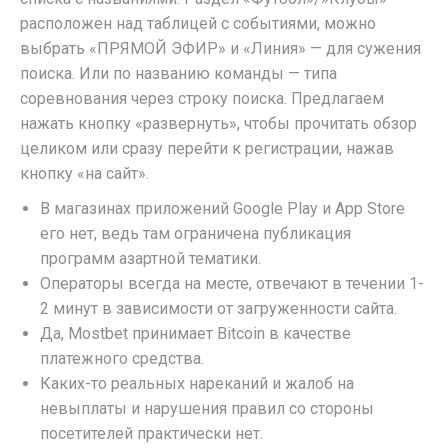
расположен над таблицей с событиями, можно
выбрать «ПРЯМОЙ ЭФИР» и «Линия» — для сужения
поиска. Или по названию команды — типа
соревнования через строку поиска. Предлагаем
нажать кнопку «развернуть», чтобы прочитать обзор
целиком или сразу перейти к регистрации, нажав
кнопку «на сайт».
В магазинах приложений Google Play и App Store
его нет, ведь там ограничена публикация
программ азартной тематики.
Операторы всегда на месте, отвечают в течении 1-
2 минут в зависимости от загруженности сайта.
Да, Mostbet принимает Bitcoin в качестве
платежного средства.
Каких-то реальных нареканий и жалоб на
невыплаты и нарушения правил со стороны
посетителей практически нет.