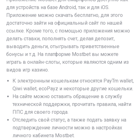
для устройств на базе Android, так и для iOS.
Приложение можно скачать бесплатно, для этого
достаточно зайти на официальный сайт по нашей
ссылке. Кроме того, с помощью приложения можно
делать ставки, пополнять счет, делая депозит,
выводить деньги, отыгрывать приветственные
бонусы и т.д. На платформе Mostbet вы можете
играть в онлайн-слоты, которые являются одним из
видов игр казино.
К электронным кошелькам относятся PayTm wallet,
Qiwi wallet, ecoPayz и некоторые другие кошельки.
На сайте можно оставить обращение в службу
технической поддержки, прочитать правила, найти
ППС для своего города.
Отследить свой статус, а также подать заявку на
подтверждение личности можно в настройках
личного кабинета Mostbet.