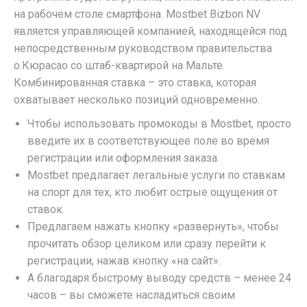
на рабочем столе смартфона. Mostbet Bizbon NV
является управляющей компанией, находящейся под
непосредственным руководством правительства
о.Кюрасао со штаб-квартирой на Мальте.
Комбинированная ставка – это ставка, которая
охватывает несколько позиций одновременно.
Чтобы использовать промокоды в Mostbet, просто
введите их в соответствующее поле во время
регистрации или оформления заказа.
Mostbet предлагает легальные услуги по ставкам
на спорт для тех, кто любит острые ощущения от
ставок.
Предлагаем нажать кнопку «развернуть», чтобы
прочитать обзор целиком или сразу перейти к
регистрации, нажав кнопку «на сайт».
А благодаря быстрому выводу средств – менее 24
часов – вы сможете насладиться своим