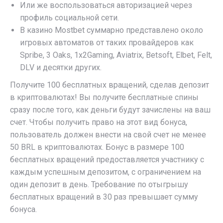
Или же воспользоваться авторизацией через
профиль социальной сети.
В казино Mostbet суммарно представлено около
игровых автоматов от таких провайдеров как
Spribe, 3 Oaks, 1x2Gaming, Aviatrix, Betsoft, Elbet, Felt,
DLV и десятки других.
Получите 100 бесплатных вращений, сделав депозит
в криптовалютах! Вы получите бесплатные спины
сразу после того, как деньги будут зачислены на ваш
счет. Чтобы получить право на этот вид бонуса,
пользователь должен внести на свой счет не менее
50 BRL в криптовалютах. Бонус в размере 100
бесплатных вращений предоставляется участнику с
каждым успешным депозитом, с ограничением на
один депозит в день. Требование по отыгрышу
бесплатных вращений в 30 раз превышает сумму
бонуса.