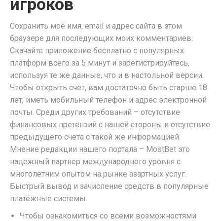
игроков
Сохранить моё имя, email и адрес сайта в этом
браузере для последующих моих комментариев.
Скачайте приложение бесплатно с популярных
платформ всего за 5 минут и зарегистрируйтесь,
используя те же данные, что и в настольной версии.
Чтобы открыть счет, вам достаточно быть старше 18
лет, иметь мобильный телефон и адрес электронной
почты. Среди других требований – отсутствие
финансовых претензий с нашей стороны и отсутствие
предыдущего счета с такой же информацией.
Мнение редакции нашего портала – MostBet это
надежный партнер международного уровня с
многолетним опытом на рынке азартных услуг.
Быстрый вывод и зачисление средств в популярные
платёжные системы.
Чтобы ознакомиться со всеми возможностями