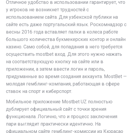
Отличное удобство в использовании гарантирует, что
у игроков не возникнет трудностей с
использованием сайта. Для узбекской публики на
сайте есть даже португальский язык. Роскомнадзор с
весны 2016 года вставляет палки в колеса работе
большого количества букмекерских контор и онлайн
казино. Само собой, для попадания в него требуется
осуществить mostbet вход. Для этого нужно нажать
на соответствующую кнопку на сайте или в
приложении, а затем ввести логин и пароль,
придуманные во время создания аккаунта. MostBet —
молодая гемблинг-компания, работающая в сфере
ставок на спорт и киберспорт.
Мобильное приложение Mostbet UZ полностью
дублирует официальный сайт с точки зрения
функционала. Логично, что и процесс заключения
пари выглядит практически идентично. На
официальном сайте гемблинг-комиссии из Кюрасао