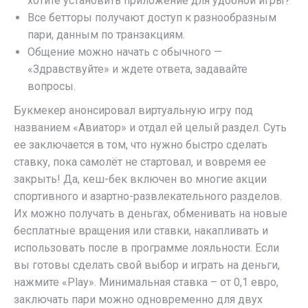
хотите установить приложение для удобной игры?
Все бетторы получают доступ к разнообразным
пари, данным по транзакциям.
Общение можно начать с обычного —
«Здравствуйте» и ждете ответа, задавайте
вопросы.
Букмекер анонсировал виртуальную игру под
названием «Авиатор» и отдал ей целый раздел. Суть
ее заключается в том, что нужно быстро сделать
ставку, пока самолёт не стартовал, и вовремя ее
закрыть! Да, кеш-бек включен во многие акции
спортивного и азартно-развлекательного разделов.
Их можно получать в деньгах, обменивать на новые
бесплатные вращения или ставки, накапливать и
использовать после в программе лояльности. Если
вы готовы сделать свой выбор и играть на деньги,
нажмите «Play». Минимальная ставка – от 0,1 евро,
заключать пари можно одновременно для двух