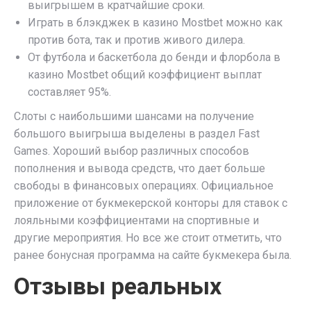
выигрышем в кратчайшие сроки.
Играть в блэкджек в казино Mostbet можно как
против бота, так и против живого дилера.
От футбола и баскетбола до бенди и флорбола в
казино Mostbet общий коэффициент выплат
составляет 95%.
Слоты с наибольшими шансами на получение
большого выигрыша выделены в раздел Fast
Games. Хороший выбор различных способов
пополнения и вывода средств, что дает больше
свободы в финансовых операциях. Официальное
приложение от букмекерской конторы для ставок с
лояльными коэффициентами на спортивные и
другие мероприятия. Но все же стоит отметить, что
ранее бонусная программа на сайте букмекера была.
Отзывы реальных