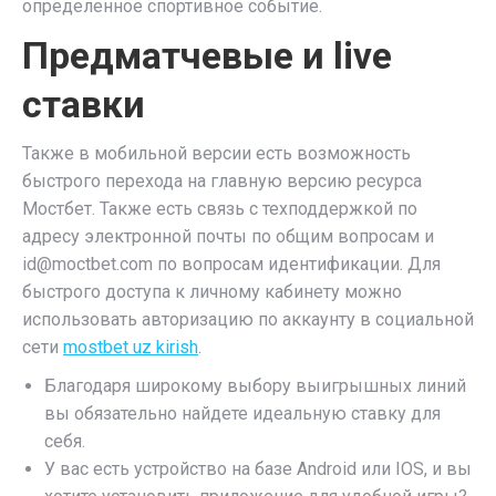
определенное спортивное событие.
Предматчевые и live
ставки
Также в мобильной версии есть возможность
быстрого перехода на главную версию ресурса
Мостбет. Также есть связь с техподдержкой по
адресу электронной почты по общим вопросам и
id@moctbet.com по вопросам идентификации. Для
быстрого доступа к личному кабинету можно
использовать авторизацию по аккаунту в социальной
сети
mostbet uz kirish
.
Благодаря широкому выбору выигрышных линий
вы обязательно найдете идеальную ставку для
себя.
У вас есть устройство на базе Android или IOS, и вы