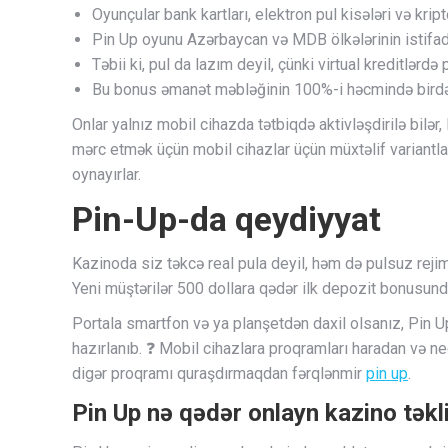
Oyunçular bank kartları, elektron pul kisələri və kript
Pin Up oyunu Azərbaycan və MDB ölkələrinin istifadə
Təbii ki, pul da lazım deyil, çünki virtual kreditlərd
Bu bonus əmanət məbləğinin 100%-i həcmində birdəfə
Onlar yalnız mobil cihazda tətbiqdə aktivləşdirilə bilər
mərc etmək üçün mobil cihazlar üçün müxtəlif variantla
oynayırlar.
Pin-Up-da qeydiyyat
Kazinoda siz təkcə real pula deyil, həm də pulsuz re
Yeni müştərilər 500 dollara qədər ilk depozit bonusunda
Portala smartfon və ya planşetdən daxil olsanız, Pin 
hazırlanıb. ❓ Mobil cihazlara proqramları haradan və n
digər proqramı quraşdırmaqdan fərqlənmir
pin up
.
Pin Up nə qədər onlayn kazino təkli