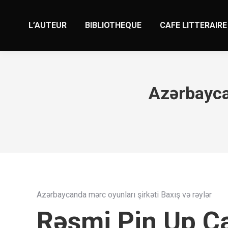
L’AUTEUR
BIBLIOTHEQUE
CAFE LITTERAIRE
Azərbaycan
Azərbaycanda mərc oyunları şirkəti Baxış və rəylər
Rəsmi Pin Up C