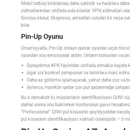
Mobil tətbiqi bloklamaq daha çətindir və hacklərə daha
xidmətlərindən istifadə edə bilərlər. VPN xidmətləri əl
tövsiyə olunur. Ekspress, əmsalları vurulan bir neçə nə
bilər.
Pin-Up Oyunu
Ümumiyyətlə, Pin-Up onlayn qumar oyunları üçün tövsiy
oyundan xoş emosiyalar aldım. Onların bonusları və pro
Quraşdırma APK faylından istifadə etməklə həyata keç
Əgər siz konkret çempionat və turnirlərə mərc edirs
Daha az götürmə işləməyəcək, yalnız daha çox və bu
Əyləncə, mümkün qədər çox pul qazanmağa çalışacaq
Bu o deməkdir ki, müştərilərin identifikasiyası QIWI c
dərhal sonra onu bukmeker kontorunun şəxsi hesabınızda
“Professional” QIWI pul kisəsinin qeydiyyatdan keçdiy
pul kisəsinin identifikasiyası xidməti ödənişlidir – 5