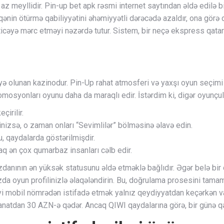
 az meyllidir. Pin-up bet apk rəsmi internet saytından əldə edilə 
aqənin ötürmə qabiliyyətini əhəmiyyətli dərəcədə azaldır, ona görə 
ticəyə mərc etməyi nəzərdə tutur. Sistem, bir neçə ekspress qatar
ə olunan kazinodur. Pin-Up rahat atmosferi və yaxşı oyun seçimi 
mosyonları oyunu daha da maraqlı edir. İstərdim ki, digər oyunçu
irilir.
inizsə, o zaman onları “Sevimlilər” bölməsinə əlavə edin.
, qaydalarda göstərilmişdir.
 ən çox qumarbaz insanları cəlb edir.
üzdanının ən yüksək statusunu əldə etməklə bağlıdır. Əgər belə bi
 oyun profilinizlə əlaqələndirin. Bu, doğrulama prosesini tamaml
i mobil nömrədən istifadə etmək yalnız qeydiyyatdan keçərkən va
 manatdan 30 AZN-ə qədər. Ancaq QIWI qaydalarına görə, bir günə q