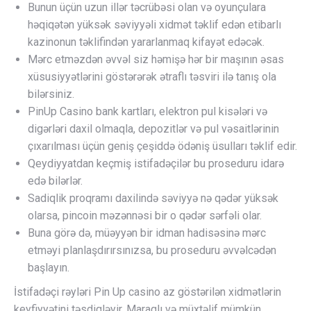
Bunun üçün uzun illər təcrübəsi olan və oyunçulara
həqiqətən yüksək səviyyəli xidmət təklif edən etibarlı
kazinonun təklifindən yararlanmaq kifayət edəcək.
Mərc etməzdən əvvəl siz həmişə hər bir maşının əsas
xüsusiyyətlərini göstərərək ətraflı təsviri ilə tanış ola
bilərsiniz.
PinUp Casino bank kartları, elektron pul kisələri və
digərləri daxil olmaqla, depozitlər və pul vəsaitlərinin
çıxarılması üçün geniş çeşiddə ödəniş üsulları təklif edir.
Qeydiyyatdan keçmiş istifadəçilər bu proseduru idarə
edə bilərlər.
Sadiqlik proqramı daxilində səviyyə nə qədər yüksək
olarsa, pincoin məzənnəsi bir o qədər sərfəli olar.
Buna görə də, müəyyən bir idman hadisəsinə mərc
etməyi planlaşdırırsınızsa, bu proseduru əvvəlcədən
başlayın.
İstifadəçi rəyləri Pin Up casino az göstərilən xidmətlərin
keyfiyyətini təsdiqləyir. Maraqlı və müxtəlif mümkün