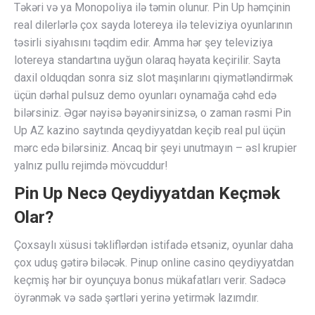
Təkəri və ya Monopoliya ilə təmin olunur. Pin Up həmçinin
real dilerlərlə çox sayda lotereya ilə televiziya oyunlarının
təsirli siyahısını təqdim edir. Amma hər şey televiziya
lotereya standartına uyğun olaraq həyata keçirilir. Sayta
daxil olduqdan sonra siz slot maşınlarını qiymətləndirmək
üçün dərhal pulsuz demo oyunları oynamağa cəhd edə
bilərsiniz. Əgər nəyisə bəyənirsinizsə, o zaman rəsmi Pin
Up AZ kazino saytında qeydiyyatdan keçib real pul üçün
mərc edə bilərsiniz. Ancaq bir şeyi unutmayın – əsl krupier
yalnız pullu rejimdə mövcuddur!
Pin Up Necə Qeydiyyatdan Keçmək
Olar?
Çoxsaylı xüsusi təkliflərdən istifadə etsəniz, oyunlar daha
çox uduş gətirə biləcək. Pinup online casino qeydiyyatdan
keçmiş hər bir oyunçuya bonus mükafatları verir. Sadəcə
öyrənmək və sadə şərtləri yerinə yetirmək lazımdır.