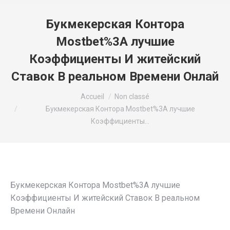
Букмекерская Контора
Mostbet%3A лучшие
Коэффициенты И житейский
Ставок В реальном Времени Онлай
Vous êtes ici :
Accueil
Non classé
Букмекерская Контора Mostbet%3A лучшие
Коэффициенты…
Букмекерская Контора Mostbet%3A лучшие
Коэффициенты И житейский Ставок В реальном
Времени Онлайн