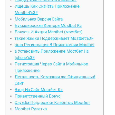
Ищешь Как Скачать Приложение
Mostbet%3F
Мобильная Версия Сайта
Букмекерская Контора Mostbet Kz
Бонусы И Акции Mostbet (мостбет)
такие Языки Поддерживает Mostbet%3F
этап Регистрации В Приложении Mostbet
а Установить Приложение Мостбет На
Iphone%3F
Регистрация Через Сайт и Мобильное
Приложение
Легальность Компании же Официальный
Сайт
Вход На Сайт Мостбет Kz
Приветственный Бонус
Служба Поддержки Клиентов Мостбет
Mostbet Рулетка