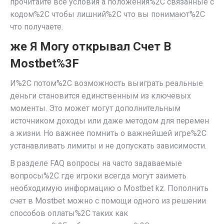
прочитайте все условия а положения%2C связанные с
кодом%2C чтобы лишний%2C что вы понимают%2C
что получаете.
же Я Могу открывал Счет В
Mostbet%3F
И%2C потом%2C возможность выиграть реальные
деньги становится единственным из ключевых
моменты. Это может могут дополнительным
источником доходы или даже методом для перемен
а жизни. Но важнее помнить о важнейшей игре%2C
устанавливать лимиты и не допускать зависимости.
В разделе FAQ вопросы на часто задаваемые
вопросы%2C где игроки всегда могут заиметь
необходимую информацию о Mostbet kz. Пополнить
счет в Mostbet можно с помощи одного из решении
способов оплаты%2C таких как