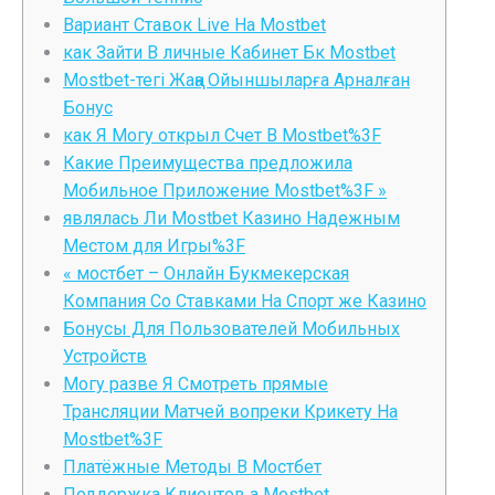
Вариант Ставок Live На Mostbet
как Зайти В личные Кабинет Бк Mostbet
Mostbet-тегі Жаңа Ойыншыларға Арналған
Бонус
как Я Могу открыл Счет В Mostbet%3F
Какие Преимущества предложила
Мобильное Приложение Mostbet%3F »
являлась Ли Mostbet Казино Надежным
Местом для Игры%3F
« мостбет – Онлайн Букмекерская
Компания Со Ставками На Спорт же Казино
Бонусы Для Пользователей Мобильных
Устройств
Могу разве Я Смотреть прямые
Трансляции Матчей вопреки Крикету На
Mostbet%3F
Платёжные Методы В Мостбет
Поддержка Клиентов а Mostbet