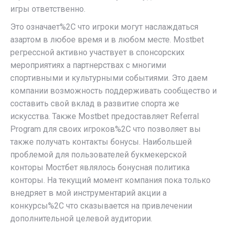
игры ответственно.
Это означает%2C что игроки могут наслаждаться
азартом в любое время и в любом месте. Mostbet
регрессной активно участвует в спонсорских
мероприятиях а партнерствах с многими
спортивными и культурными событиями. Это даем
компании возможность поддерживать сообщество и
составить свой вклад в развитие спорта же
искусства. Также Mostbet предоставляет Referral
Program для своих игроков%2C что позволяет вы
также получать контакты бонусы. Наибольшей
проблемой для пользователей букмекерской
конторы Мостбет являлось бонусная политика
конторы. На текущий момент компания пока только
внедряет в мой инструментарий акции а
конкурсы%2C что сказывается на привлечении
дополнительной целевой аудитории.