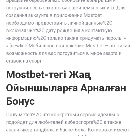
Вращайте барабаны%2C собирайте выигрыши и
погружайтесь в захватывающей темы этих игр. Для
создания аккаунта в приложении Mostbet
необходимо предоставить личной данные%2C
включая чье%2C дату рождения а контактную
информацию%2C только также придумать пароль. »
« [newline]Мобильное приложение Mostbet – это такая
возможность для вас погрузиться в мире азарта и
ставок на спорт.
Mostbet-тегі Жаңа
Ойыншыларға Арналған
Бонус
Получается%2C что конкретный сервис идеально
подойдет для любителей киберспорта%2C а также
аналитиков гандбола и баскетбола. Котировки имеют