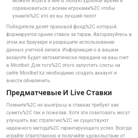
можете играть а нее в любую удобное время и
соревноваться с всеми игроками%2C чтобы
узнаете%2C кто из вы лучший пилот.
Победители делят призовой фонд%2C который
формируется одним ставок за тираж. Авторизуйтесь в
этом же браузере и разрешите использование
данных учетной записи. Информация о в вашем
аккаунте будет автоматически передана на ваш счет
в Mostbet. Для того%2C этого запустить слоты на
сайте Mostbet kz необходимо создать аккаунт и
внести обналичить.
Предматчевые И Live Ставки
Помните%2C но выигрыш в ставках требует как
суметь%2C так и пожелав. Хотя эти советовать могут
улучшить вас стратегию%2C не существуют
надежного метода%2C гарантирующего успех. Всегда
играйте ответственно и получайте удовольствие от