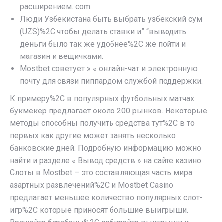
расширением. com.
Люди Узбекистана быть выбрать узбекский сум
(UZS)%2C чтобы делать ставки и” “выводить
деньги было так же удобнее%2C же пойти и
магазин и вещичками.
Mostbet советует » « онлайн-чат и электронную
почту для связи пиппардом службой поддержки.
К примеру%2C в популярных футбольных матчах
букмекер предлагает около 200 рынков. Некоторые
методы способны получить средства тут%2C в то
первых как другие может занять несколько
банковские дней. Подробную информацию можно
найти и разделе « Вывод средств » на сайте казино.
Слоты в Mostbet – это составляющая часть мира
азартных развлечений%2C и Mostbet Casino
предлагает меньшее количество популярных слот-
игр%2C которые приносят большие выигрыши.