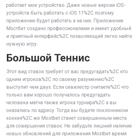
работает мое устройство. Даже новые версии iOS-
устройств быть работать с iOS 11%2C поэтому
приложение будет работать а на них. Приложение
Мостбет создано профессионалами и имеет удобный
и приятный интерфейс%2C позволяющий легко найти
нужную игру.
Большой Теннис
Этот вид ставок требует от вас предугадать%2C кто
одним игроков%2C по своему разумению%2C
выступит чем двух. Если севилестр считаете%2C что
только вам хорошо получалось предугадать
человека матча также игрока турнира%2C а вы
оказались по адресу. Тогда вы будете поклонником
хоккея%2C же Mostbet станет совершенным места
для совершения ставок. Не забудьте лишний наличие
новых обновлений для приложения Mostbet время