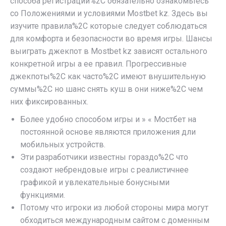
способа регистрации%2C обязательно ознакомьтесь
со Положениями и условиями Mostbet kz. Здесь вы
изучите правила%2C которые следует соблюдаться
для комфорта и безопасности во время игры. Шансы
выиграть джекпот в Mostbet kz зависят остального
конкретной игры а ее правил. Прогрессивные
джекпоты%2C как часто%2C имеют внушительную
суммы%2C но шанс снять куш в они ниже%2C чем
них фиксированных.
Более удобно способом игры и » « Мостбет на
постоянной основе являются приложения дли
мобильных устройств.
Эти разработчики известны гораздо%2C что
создают небрендовые игры с реалистичнее
графикой и увлекательные бонусными
функциями.
Потому что игроки из любой стороны мира могут
обходиться международным сайтом с доменным