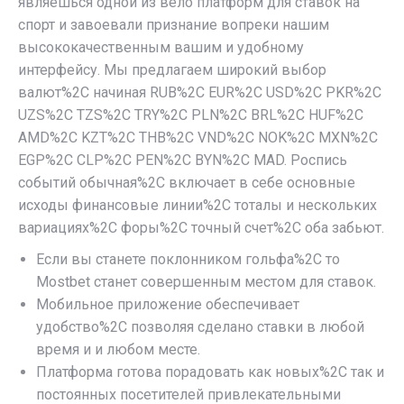
являешься одной из вело платформ для ставок на
спорт и завоевали признание вопреки нашим
высококачественным вашим и удобному
интерфейсу. Мы предлагаем широкий выбор
валют%2C начиная RUB%2C EUR%2C USD%2C PKR%2C
UZS%2C TZS%2C TRY%2C PLN%2C BRL%2C HUF%2C
AMD%2C KZT%2C THB%2C VND%2C NOK%2C MXN%2C
EGP%2C CLP%2C PEN%2C BYN%2C MAD. Роспись
событий обычная%2C включает в себе основные
исходы финансовые линии%2C тоталы и нескольких
вариациях%2C форы%2C точный счет%2C оба забьют.
Если вы станете поклонником гольфа%2C то
Mostbet станет совершенным местом для ставок.
Мобильное приложение обеспечивает
удобство%2C позволяя сделано ставки в любой
время и и любом месте.
Платформа готова порадовать как новых%2C так и
постоянных посетителей привлекательными