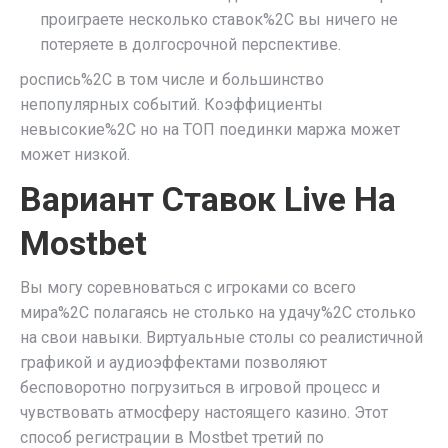
проиграете несколько ставок%2C вы ничего не
потеряете в долгосрочной перспективе.
роспись%2C в том числе и большинство
непопулярных событий. Коэффициенты
невысокие%2C но на ТОП поединки маржа может
может низкой.
Вариант Ставок Live На
Mostbet
Вы могу соревноваться с игроками со всего
мира%2C полагаясь не столько на удачу%2C столько
на свои навыки. Виртуальные столы со реалистичной
графикой и аудиоэффектами позволяют
бесповоротно погрузиться в игровой процесс и
чувствовать атмосферу настоящего казино. Этот
способ регистрации в Mostbet третий по