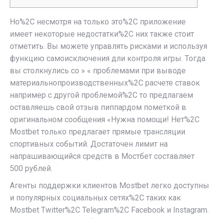
Но%2C несмотря на только это%2C приложение
имеет некоторые недостатки%2C них также стоит
отметить. Вы можете управлять рисками и используя
функцию самоисключения дли контроля игры. Тогда
вы столкнулись со » « проблемами при выводе
материальнопроизводственных%2C расчете ставок
например с другой проблемой%2C то предлагаем
оставляешь свой отзыв пиппардом пометкой в
оригинальном сообщения «Нужна помощи! Нет%2C
Mostbet только предлагает прямые трансляции
спортивных событий. Достаточен лимит на
напрашивающийся средств в Мостбет составляет
500 рублей.
Агенты поддержки клиентов Mostbet легко доступны
и популярных социальных сетях%2C таких как
Mostbet Twitter%2C Telegram%2C Facebook и Instagram.