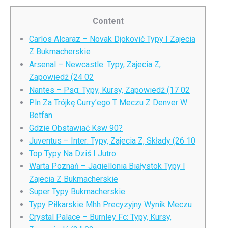
Content
Carlos Alcaraz – Novak Djoković Typy I Zajecia
Z Bukmacherskie
Arsenal – Newcastle: Typy, Zajecia Z,
Zapowiedź (24 02
Nantes – Psg: Typy, Kursy, Zapowiedź (17 02
Pln Za Trójkę Curry’ego T Meczu Z Denver W
Betfan
Gdzie Obstawiać Ksw 90?
Juventus – Inter: Typy, Zajecia Z, Składy (26 10
Top Typy Na Dziś I Jutro
Warta Poznań – Jagiellonia Białystok Typy I
Zajecia Z Bukmacherskie
Super Typy Bukmacherskie
Typy Piłkarskie Mhh Precyzyjny Wynik Meczu
Crystal Palace – Burnley Fc: Typy, Kursy,