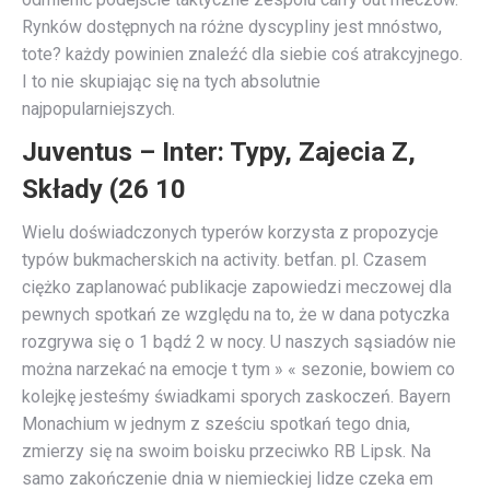
Rynków dostępnych na różne dyscypliny jest mnóstwo,
tote? każdy powinien znaleźć dla siebie coś atrakcyjnego.
I to nie skupiając się na tych absolutnie
najpopularniejszych.
Juventus – Inter: Typy, Zajecia Z,
Składy (26 10
Wielu doświadczonych typerów korzysta z propozycje
typów bukmacherskich na activity. betfan. pl. Czasem
ciężko zaplanować publikacje zapowiedzi meczowej dla
pewnych spotkań ze względu na to, że w dana potyczka
rozgrywa się o 1 bądź 2 w nocy. U naszych sąsiadów nie
można narzekać na emocje t tym » « sezonie, bowiem co
kolejkę jesteśmy świadkami sporych zaskoczeń. Bayern
Monachium w jednym z sześciu spotkań tego dnia,
zmierzy się na swoim boisku przeciwko RB Lipsk. Na
samo zakończenie dnia w niemieckiej lidze czeka em