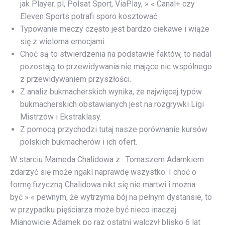
jak Player. pl, Polsat Sport, ViaPlay, » « Canal+ czy
Eleven Sports potrafi sporo kosztować.
Typowanie meczy często jest bardzo ciekawe i wiąże
się z wieloma emocjami.
Choć są to stwierdzenia na podstawie faktów, to nadal
pozostają to przewidywania nie mające nic wspólnego
z przewidywaniem przyszłości.
Z analiz bukmacherskich wynika, że najwięcej typów
bukmacherskich obstawianych jest na rozgrywki Ligi
Mistrzów i Ekstraklasy.
Z pomocą przychodzi tutaj nasze porównanie kursów
polskich bukmacherów i ich ofert.
W starciu Mameda Chalidowa z . Tomaszem Adamkiem
zdarzyć się może ngakl naprawdę wszystko. I choć o
formę fizyczną Chalidowa nikt się nie martwi i można
być » « pewnym, że wytrzyma bój na pełnym dystansie, to
w przypadku pięściarza może być nieco inaczej.
Mianowicie Adamek po raz ostatni walczył blisko 6 lat