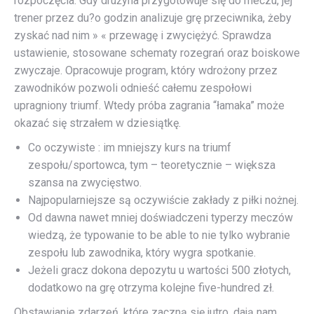
rozpoczęcia. Gdy drużyna przygotowuje się do meczu, jej
trener przez du?o godzin analizuje grę przeciwnika, żeby
zyskać nad nim » « przewagę i zwyciężyć. Sprawdza
ustawienie, stosowane schematy rozegrań oraz boiskowe
zwyczaje. Opracowuje program, który wdrożony przez
zawodników pozwoli odnieść całemu zespołowi
upragniony triumf. Wtedy próba zagrania “łamaka” może
okazać się strzałem w dziesiątkę.
Co oczywiste : im mniejszy kurs na triumf
zespołu/sportowca, tym – teoretycznie – większa
szansa na zwycięstwo.
Najpopularniejsze są oczywiście zakłady z piłki nożnej.
Od dawna nawet mniej doświadczeni typerzy meczów
wiedzą, że typowanie to be able to nie tylko wybranie
zespołu lub zawodnika, który wygra spotkanie.
Jeżeli gracz dokona depozytu u wartości 500 złotych,
dodatkowo na grę otrzyma kolejne five-hundred zł.
Obstawianie zdarzeń, które zaczną się jutro, dają nam