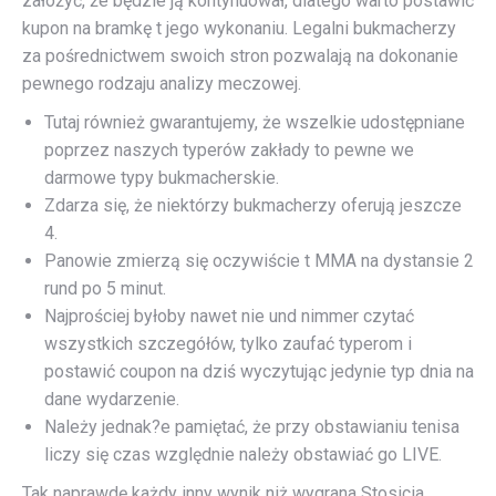
założyć, że będzie ją kontynuował, dlatego warto postawić
kupon na bramkę t jego wykonaniu. Legalni bukmacherzy
za pośrednictwem swoich stron pozwalają na dokonanie
pewnego rodzaju analizy meczowej.
Tutaj również gwarantujemy, że wszelkie udostępniane
poprzez naszych typerów zakłady to pewne we
darmowe typy bukmacherskie.
Zdarza się, że niektórzy bukmacherzy oferują jeszcze
4.
Panowie zmierzą się oczywiście t MMA na dystansie 2
rund po 5 minut.
Najprościej byłoby nawet nie und nimmer czytać
wszystkich szczegółów, tylko zaufać typerom i
postawić coupon na dziś wyczytując jedynie typ dnia na
dane wydarzenie.
Należy jednak?e pamiętać, że przy obstawianiu tenisa
liczy się czas względnie należy obstawiać go LIVE.
Tak naprawdę każdy inny wynik niż wygrana Stosicia