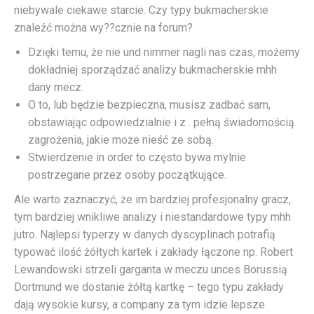
niebywale ciekawe starcie. Czy typy bukmacherskie
znaleźć można wy??cznie na forum?
Dzięki temu, że nie und nimmer nagli nas czas, możemy
dokładniej sporządzać analizy bukmacherskie mhh
dany mecz.
O to, lub będzie bezpieczna, musisz zadbać sam,
obstawiając odpowiedzialnie i z . pełną świadomością
zagrożenia, jakie może nieść ze sobą.
Stwierdzenie in order to często bywa mylnie
postrzegane przez osoby początkujące.
Ale warto zaznaczyć, że im bardziej profesjonalny gracz,
tym bardziej wnikliwe analizy i niestandardowe typy mhh
jutro. Najlepsi typerzy w danych dyscyplinach potrafią
typować ilość żółtych kartek i zakłady łączone np. Robert
Lewandowski strzeli garganta w meczu unces Borussią
Dortmund we dostanie żółtą kartkę – tego typu zakłady
dają wysokie kursy, a company za tym idzie lepsze