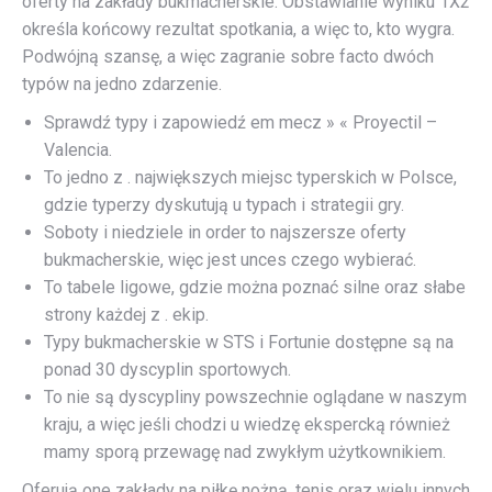
oferty na zakłady bukmacherskie. Obstawianie wyniku 1X2
określa końcowy rezultat spotkania, a więc to, kto wygra.
Podwójną szansę, a więc zagranie sobre facto dwóch
typów na jedno zdarzenie.
Sprawdź typy i zapowiedź em mecz » « Proyectil –
Valencia.
To jedno z . największych miejsc typerskich w Polsce,
gdzie typerzy dyskutują u typach i strategii gry.
Soboty i niedziele in order to najszersze oferty
bukmacherskie, więc jest unces czego wybierać.
To tabele ligowe, gdzie można poznać silne oraz słabe
strony każdej z . ekip.
Typy bukmacherskie w STS i Fortunie dostępne są na
ponad 30 dyscyplin sportowych.
To nie są dyscypliny powszechnie oglądane w naszym
kraju, a więc jeśli chodzi u wiedzę ekspercką również
mamy sporą przewagę nad zwykłym użytkownikiem.
Oferują one zakłady na piłkę nożną, tenis oraz wielu innych