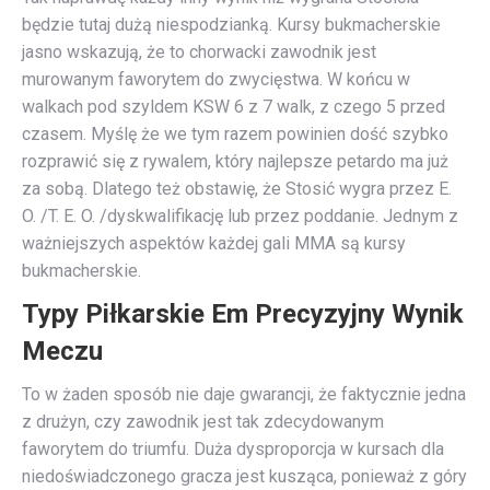
będzie tutaj dużą niespodzianką. Kursy bukmacherskie
jasno wskazują, że to chorwacki zawodnik jest
murowanym faworytem do zwycięstwa. W końcu w
walkach pod szyldem KSW 6 z 7 walk, z czego 5 przed
czasem. Myślę że we tym razem powinien dość szybko
rozprawić się z rywalem, który najlepsze petardo ma już
za sobą. Dlatego też obstawię, że Stosić wygra przez E.
O. /T. E. O. /dyskwalifikację lub przez poddanie. Jednym z
ważniejszych aspektów każdej gali MMA są kursy
bukmacherskie.
Typy Piłkarskie Em Precyzyjny Wynik
Meczu
To w żaden sposób nie daje gwarancji, że faktycznie jedna
z drużyn, czy zawodnik jest tak zdecydowanym
faworytem do triumfu. Duża dysproporcja w kursach dla
niedoświadczonego gracza jest kusząca, ponieważ z góry