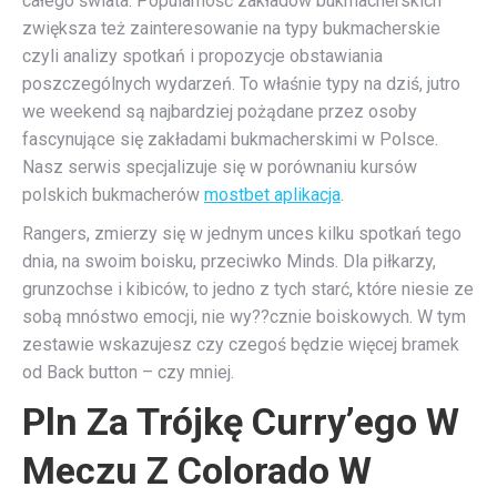
całego świata. Popularność zakładów bukmacherskich
zwiększa też zainteresowanie na typy bukmacherskie
czyli analizy spotkań i propozycje obstawiania
poszczególnych wydarzeń. To właśnie typy na dziś, jutro
we weekend są najbardziej pożądane przez osoby
fascynujące się zakładami bukmacherskimi w Polsce.
Nasz serwis specjalizuje się w porównaniu kursów
polskich bukmacherów
mostbet aplikacja
.
Rangers, zmierzy się w jednym unces kilku spotkań tego
dnia, na swoim boisku, przeciwko Minds. Dla piłkarzy,
grunzochse i kibiców, to jedno z tych starć, które niesie ze
sobą mnóstwo emocji, nie wy??cznie boiskowych. W tym
zestawie wskazujesz czy czegoś będzie więcej bramek
od Back button – czy mniej.
Pln Za Trójkę Curry’ego W
Meczu Z Colorado W