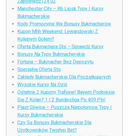
Zapowiedź (24 02
Manchester City – Rb Lipsk Typy I Kursy
Bukmacherskie
Kody Promocyjne We Bonusy Bukmacherów
Kupon Mhh Weekend: Lewandowski Z
Kolejnym Golem?
Oferta Bukmachera Sts – Sprawdź Kursy
Bonusy Na Typy Bukmacherskie
Fortuna – Bukmacher Bez Depozytu
Specjalna Oferta Sts
Zakłady Bukmacherskie Dla Początkujących
Wysokie Kursy Na Dziś
Ostatnie 2 Kupony Trafione! Bayern Podniesie
Się Z Kolan? 1 I 2 Bundesliga Po 409 Pln!
Piast Gliwice – Puszcza Niepołomice Typy I
Kursy Bukmacherskie
Czy Są Bonusy Bukmacherskie Dla
Użytkowników Twojtyp Bet?