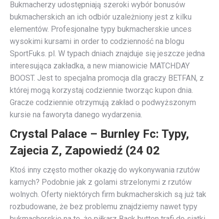
Bukmacherzy udostępniają szeroki wybór bonusów
bukmacherskich an ich odbiór uzależniony jest z kilku
elementów. Profesjonalne typy bukmacherskie unces
wysokimi kursami in order to codzienność na blogu
SportFuks. pl. W typach dniach znajduje się jeszcze jedna
interesująca zakładka, a new mianowicie MATCHDAY
BOOST. Jest to specjalna promocja dla graczy BETFAN, z
której mogą korzystaj codziennie tworząc kupon dnia.
Gracze codziennie otrzymują zakład o podwyższonym
kursie na faworyta danego wydarzenia.
Crystal Palace – Burnley Fc: Typy,
Zajecia Z, Zapowiedź (24 02
Ktoś inny często mother okazję do wykonywania rzutów
karnych? Podobnie jak z golami strzelonymi z rzutów
wolnych. Oferty niektórych firm bukmacherskich są już tak
rozbudowane, że bez problemu znajdziemy nawet typy
bukmacherskie na to, że piłkarz Back button trafi do siatki