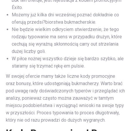
buk ten oferuje, jest rejestracja z kodem promocyjnym
Éxito.
Możemy już kilka dni wcześniej poznać dokładnie co
oferują przedsi?biorstwa bukmacherskie.
Nie będzie wielkim odkryciem stwierdzenie, że tego
rodzaju typowanie ma sens w przypadku drużyn, które
cechują się wyraźną skłonnością carry out strzelania
dużej liczby goli.
W piłce nożnej wszystko dzieje się bardzo szybko, ale
staramy się trzymać rękę em pulsie.
W swojej ofercie mamy także liczne kody promocyjne
oraz bonusy, które udostępniają bukmacherzy. Warto brać
pod uwagę rady doświadczonych typerów i przeglądać ich
analizy, ponieważ często można zauważyć w tamtym
miejscu podobieństwa i wyciągnąć wnioski na swoje typy
w przyszłości. Proces typowania to proces długotrwały,
który nie od razu prowadzi do dużych wygranych.