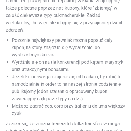
darmo. Po prawej stronie tej samej zakładki znajdują się
także polecane poprzez nas kupony, które “zbierają” w
całość ciekawsze typy bukmacherskie. Zakład
wielokrotny, the więc składający się z przynajmniej dwóch
zdarzeń.
Pozornie największy pewniak można popsuć cały
kupon, na który znajdzie się wydarzenie, bo
wystrzelonym kursie.
Wyróżnia się on na tle konkurencji pod kątem statystyk
oraz atrakcyjnymi bonusami.
Jeżeli keineswegs czujesz się mhh siłach, by robić to
samodzielnie in order to na naszej stronie codziennie
publikujemy jeden starannie opracowany kupon
zawierający najlepsze typy na dziś.
Możesz zagrać coś, corp przy trafieniu de uma większy
zysk.
Zdarza się, że zmiana trenera lub kilka transferów mogą
odmienić podejście taktyczne zespołu carry out meczów.