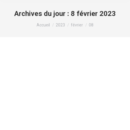
Archives du jour :
8 février 2023
Vous êtes ici :
Accueil
2023
février
08
Как Выиграть В Рулетку Как
Обыграть Правильно, Тактика В
Онлайн Казин
Non classé
Par
valens
8 février 2023
Как Выиграть В Рулетку Как Обыграть
Правильно, Тактика В Онлайн Казино Как
Играть В Рулетку Правила, Какие Онлайн
Казино Предлагают, Стратегии Полезные