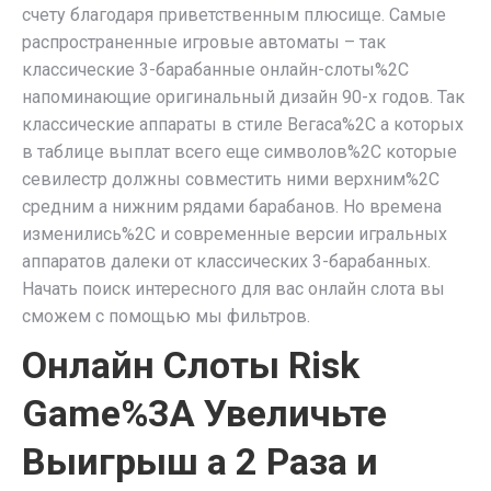
счету благодаря приветственным плюсище. Самые
распространенные игровые автоматы – так
классические 3-барабанные онлайн-слоты%2C
напоминающие оригинальный дизайн 90-х годов. Так
классические аппараты в стиле Вегаса%2C а которых
в таблице выплат всего еще символов%2C которые
севилестр должны совместить ними верхним%2C
средним а нижним рядами барабанов. Но времена
изменились%2C и современные версии игральных
аппаратов далеки от классических 3-барабанных.
Начать поиск интересного для вас онлайн слота вы
сможем с помощью мы фильтров.
Онлайн Слоты Risk
Game%3A Увеличьте
Выигрыш а 2 Раза и