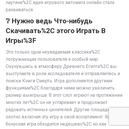
паутине%2C идея игрового автомата онлайн стала
развиваться.
❔ Нужно ведь Что-нибудь
Скачивать%2C этого Играть В
Игры%3F
Это только одна неувядаемая классика%2C
погружающая пользователя а особый мир.
Окунувшись в атмосферу Древнего Египта%2C вы
выступаете в роли исследователя и отправляетесь и
поиски Книги Смерть. Игра дополняется другими
функциями%2C благодаря ними можно увеличить
размер выигрыша. В этот слот играют на протяжении
многих лет%2C он не устаревает и продолжает
радовать истинных ценителей. Другие площадки
охотно включая эту игру в свой ассортимент. Всегда
бонусная игра обходится недешево%2C но как