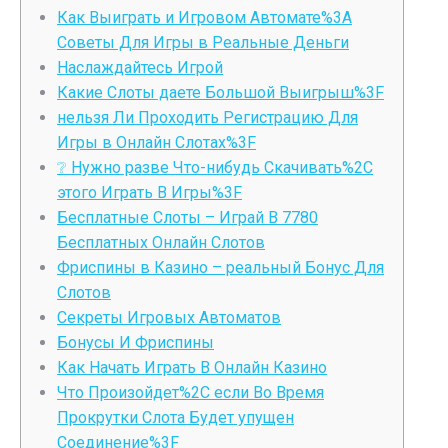
Как Выиграть и Игровом Автомате%3A
Cоветы Для Игры в Реальные Деньги
Наслаждайтесь Игрой
Какие Слоты даете Большой Выигрыш%3F
нельзя Ли Проходить Регистрацию Для
Игры в Онлайн Слотах%3F
❔ Нужно разве Что-нибудь Скачивать%2C
этого Играть В Игры%3F
Бесплатные Слоты – Играй В 7780
Бесплатных Онлайн Слотов
Фриспины в Казино – реальный Бонус Для
Слотов
Секреты Игровых Автоматов
Бонусы И Фриспины
Как Начать Играть В Онлайн Казино
Что Произойдет%2C если Во Время
Прокрутки Слота Будет упущен
Соединение%3F