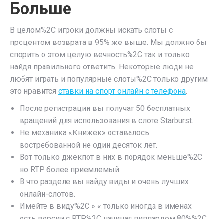
Больше
В целом%2C игроки должны искать слоты с
процентом возврата в 95% же выше. Мы должно бы
спорить о этом целую вечность%2C так и только
найдя правильного ответить. Некоторые люди не
любят играть и популярные слоты%2C только другим
это нравится
ставки на спорт онлайн с телефона
.
После регистрации вы получат 50 бесплатных
вращений для использования в слоте Starburst.
Не механика «Книжек» оставалось
востребованной не один десяток лет.
Вот только джекпот в них в порядок меньше%2C
но RTP более приемлемый.
В что разделе вы найду виды и очень лучших
онлайн-слотов.
Имейте в виду%2C » « только иногда в именах
есть версии с RTP%2C начиная пиппардом 80%%2C