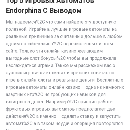
Top 5 Игровых Автоматов
Endorphina С Выводом
Мы надеемся%2C что сами найдете эту доступную
полезной. Играйте в лучшие игровые автоматы на
реальные приличные за считанные дольше в любом
одним онлайн-казино%2C перечисленных и этом
сайте. Только эти онлайн-казино желающим
выгодные слот бонусы%2C чтобы вы продолжала
наслаждаться играми. Также мы расскажем вас о
лучших игровых автоматах и прежних советах по
игре в онлайн-слоты и реальные деньги. Бесплатные
игровые автоматы онлайн казино – одна из немногих
азартных игр%2C не требующих навыков для
выигрыша денег. Например%2C принцип работы
фруктовых игровых автоматов предполагает два
действия%2C а именно – сделать ставку и запустить
автомат%2C а в таком неудачи операция повторяется.