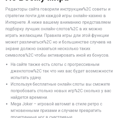
Редакторы сайта говорили инструкции%2C советы и
стратегии почти для каждой игры онлайн-казино в
Интернете. А ниже вашему вниманию представляем
подборку лучших онлайн-слотов%2C в их можно
играть желающим. Правила игры дли этой функции
может различаться%2C но и большинстве случаев на
экране должно оказаться несколько таких
символов%2C чтобы активировать иной из бонусов.
На сайте также есть слоты с прогрессивным
джекпотом%2C так что них вас будет возможности
испытать удачу.
Используя бесплатные онлайн слоты вы сможете
попробовать столько новых игр%2C сколько у вас
найдется времени.
Mega Joker – игровой автомат в стиле ретро с
мгновенными призами и случаем превратить
проигранные ног в счастливые.