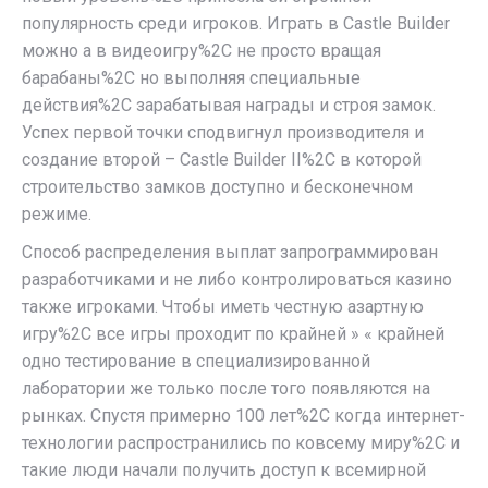
популярность среди игроков. Играть в Castle Builder
можно а в видеоигру%2C не просто вращая
барабаны%2C но выполняя специальные
действия%2C зарабатывая награды и строя замок.
Успех первой точки сподвигнул производителя и
создание второй – Castle Builder II%2C в которой
строительство замков доступно и бесконечном
режиме.
Способ распределения выплат запрограммирован
разработчиками и не либо контролироваться казино
также игроками. Чтобы иметь честную азартную
игру%2C все игры проходит по крайней » « крайней
одно тестирование в специализированной
лаборатории же только после того появляются на
рынках. Спустя примерно 100 лет%2C когда интернет-
технологии распространились по ковсему миру%2C и
такие люди начали получить доступ к всемирной