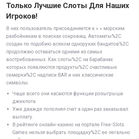
Только Лучшие Слоты Для Наших
Игроков!
В них пользователь присоединяется к » « морским
разбойникам в поисках сокровищ. Автоматы%2C
создан по подобию всяком одноруких бандитов%2C
продолжаю оставаться одними из самых
востребованных. Как слоты%2C на барабанах
которых появляются продукты%2C счастливые
семерки%2C надписи BAR и них классические
символы.
Чаще всего они касаются функции розыгрыша
джекпота.
Уже дважде пополнял счет а один раз заказывал
выплату.
В рейтинге онлайн-казино на портале Free-Slots.
Games нельзя выбрать площадку%2C ее легально