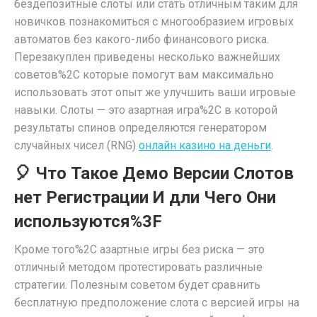
бездепозитные слоты или стать отличным таким для
новичков познакомиться с многообразием игровых
автоматов без какого-либо финансового риска.
Перезакуплен приведены несколько важнейших
советов%2C которые помогут вам максимально
использовать этот опыт же улучшить ваши игровые
навыки. Слоты — это азартная игра%2C в которой
результаты спинов определяются генератором
случайных чисел (RNG)
онлайн казино на деньги
.
🎈 Что Такое Демо Версии Слотов
нет Регистрации И дли Чего Они
используются%3F
Кроме того%2C азартные игры без риска — это
отличный методом протестировать различные
стратегии. Полезным советом будет сравнить
бесплатную предположение слота с версией игры на