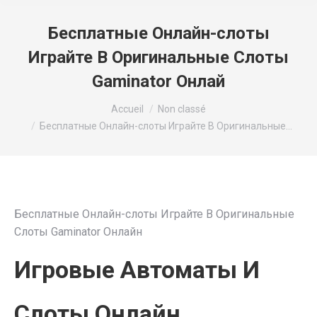
Бесплатные Онлайн-слоты
Играйте В Оригинальные Слоты
Gaminator Онлай
Vous êtes ici :
Accueil
Non classé
Бесплатные Онлайн-слоты Играйте В Оригинальные…
Бесплатные Онлайн-слоты Играйте В Оригинальные
Слоты Gaminator Онлайн
Игровые Автоматы И
Слоты Онлайн