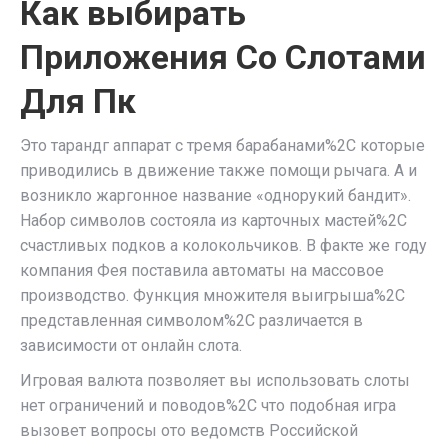
Как выбирать
Приложения Со Слотами
Для Пк
Это тарандг аппарат с тремя барабанами%2C которые
приводились в движение также помощи рычага. А и
возникло жаргонное название «однорукий бандит».
Набор символов состояла из карточных мастей%2C
счастливых подков а колокольчиков. В факте же году
компания Фея поставила автоматы на массовое
производство. Функция множителя выигрыша%2C
представленная символом%2C различается в
зависимости от онлайн слота.
Игровая валюта позволяет вы использовать слоты
нет ограничений и поводов%2C что подобная игра
вызовет вопросы ото ведомств Российской