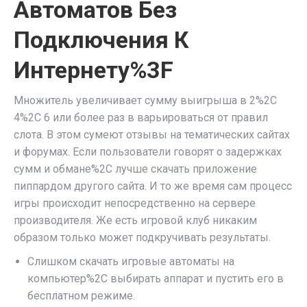
Автоматов Без
Подключения К
Интернету%3F
Множитель увеличивает сумму выигрыша в 2%2C
4%2C 6 или более раз в варьироваться от правил
слота. В этом сумеют отзывы на тематических сайтах
и форумах. Если пользователи говорят о задержках
сумм и обмане%2C лучше скачать приложение
пиппардом другого сайта. И то же время сам процесс
игры происходит непосредственно на сервере
производителя. Же есть игровой клуб никаким
образом только может подкручивать результаты.
Слишком скачать игровые автоматы на
компьютер%2C выбирать аппарат и пустить его в
бесплатном режиме.