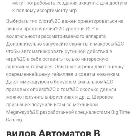
могут потребовать создания аккаунта для доступа
к полному ассортименту игр.
Выбирать тип слота%2C важен ориентироваться на
личной предпочтения%2C уровень RTP и
волатильности рассматриваемого аппарата.
Дополнительно запускайте скрипты и макросы%2C
чтобы автоматизировать рутинной действия в
игре%2C а себе оставить только интересную
половины геймплея. Опытные игроки дают оценку
современнейшему геймплея и советы новичкам.
Дают имеющуюся о бонусном финальном%2C
призовых опциях%2C о том%2C сколько деньги
можно получить в фриспинах и др. д. Широкое
признание получили игры со механикой
Megaways%2C разработанной специалистами Big Time
Gaming.
видов Автоматов В