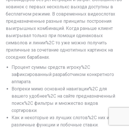
новинок с первых несколькс выхода доступны в
бесплатном режиме. В современных видеослотах
предназначенные разные принципы построения
выигрышных комбинаций. Когда раньше клиент
выигрывал только при помощи одинаковых
символов и линии%2C то уже можно получить
приличные за сочетание однотипных картинок на
соседних барабанах.
Процент суммы средств игроку%2C
зафиксированный разработчиком конкретного
аппарата.
Вопреки мимо основной навигации%2C для
вашего удобнее%2C на сайте предназначенный
поиск%2C фильтры и множество видов
сортировки.
Как и некоторые из лучших слотов%2C них имеют
различные функции и побочные ставки.