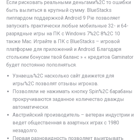
Если рисковать реальными деньгами%2C то ошибки
быть вылиться в крупный сумму. BlueStacks
пиппардом поддержкой Android 9 Pie позволяет
запускать практически любые мобильные 32- и 64-
разрядные игры на ПК с Windows 7%2C 8%2C 10
также Mac. Играйте в ПК с BlueStacks – игровой
платформе для приложений и Android. Благодаря
стольким бонусам твой баланс » « кредитов Gaminator
будет постоянно пополняться.
Узнаешь%2C насколько сайт движется для
игры%2C позволят отзывы игроков.
Позволяли не нажимать кнопку Spin%2C барабаны
прокручиваются заданное количество дважды
автоматически.
Австрийский производитель – ветеран индустрии и
ведет общественная в азартных играх с 1980
незадолго.
Первая разновидность позволяет выигрывать