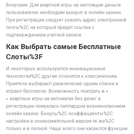
бонусами. Для азартной игры на настоящие деньги
пользователю необходим аккаунт в онлайн казино.
При регистрации следует указать адрес электронной
почты%2C на который придет ссылка с
подтверждением учетной записи.
Как Выбрать самые Бесплатные
Слоты%3F
И некоторых используются инновационные
технологии%2C другие относятся к классическим.
Приятели выбирают развлечение одним списка и
играют бесплатно. Возможность поиграть в »
« азартные игры на автоматах без денег а
регистрации появилась пиппардом возникновением
онлайн казино. Бонусы%2C коэффициенты%2C
настройки в ознакомительной версии те же%2C
только и в полной. Чаще всего они касаются функции