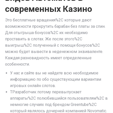
современных Казино
Это бесплатные вращения%2C которые дают
возможности прокрутить барабан без платы за спин.
Для отыгрыша бонусов%2C их необходимо
проставить в слотах. Же после этого%2C
выигрыш%2C полученный с помощи бонусов%2C
можно будет вывести в неденежном эквиваленте.
Каждая разновидность имеет определенные
особенности.
У нас и сайте вы не найдете всю необходимое
информацию по обо существующим вариантам
игровых онлайн слотов.
TРазработчик потому перевыпускает
аппараты%2C полюбившийся пользователям%2C в
немногие случаях под брендом Greentube%2C
который являлось дочерней компанией Novomatic.