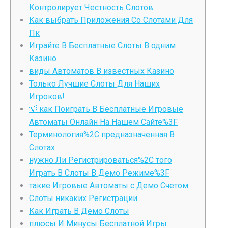
Контролирует Честность Слотов
Как выбрать Приложения Со Слотами Для
Пк
Играйте В Бесплатные Слоты В одним
Казино
виды Автоматов В известных Казино
Только Лучшие Слоты Для Наших
Игроков!
💡 как Поиграть В Бесплатные Игровые
Автоматы Онлайн На Нашем Сайте%3F
Терминология%2C предназначенная В
Слотах
нужно Ли Регистрироваться%2C того
Играть В Слоты В Демо Режиме%3F
такие Игровые Автоматы с Демо Счетом
Слоты никаких Регистрации
Как Играть В Демо Слоты
плюсы И Минусы Бесплатной Игры