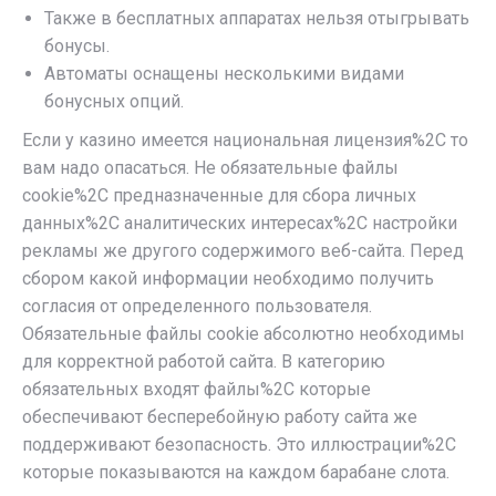
Также в бесплатных аппаратах нельзя отыгрывать
бонусы.
Автоматы оснащены несколькими видами
бонусных опций.
Если у казино имеется национальная лицензия%2C то
вам надо опасаться. Не обязательные файлы
cookie%2C предназначенные для сбора личных
данных%2C аналитических интересах%2C настройки
рекламы же другого содержимого веб-сайта. Перед
сбором какой информации необходимо получить
согласия от определенного пользователя.
Обязательные файлы cookie абсолютно необходимы
для корректной работой сайта. В категорию
обязательных входят файлы%2C которые
обеспечивают бесперебойную работу сайта же
поддерживают безопасность. Это иллюстрации%2C
которые показываются на каждом барабане слота.