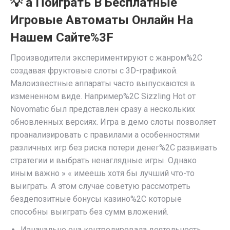
💡 а Поиграть В Бесплатные
Игровые Автоматы Онлайн На
Нашем Сайте%3F
Производители экспериментируют с жанром%2C
создавая фруктовые слоты с 3D-графикой.
Малоизвестные аппараты часто выпускаются в
измененном виде. Например%2C Sizzling Hot от
Novomatic был представлен сразу а нескольких
обновленных версиях. Игра в демо слоты позволяет
проанализировать с правилами а особенностями
различных игр без риска потери денег%2C развивать
стратегии и выбрать ненаглядные игры. Однако
иным важно » « имеешь хотя бы лучший что-то
выиграть. А этом случае советую рассмотреть
бездепозитные бонусы казино%2C которые
способны выиграть без сумм вложений.
Изначально она контролировала деятельность