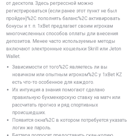
от десктопа. Здесь регрессной можно
регистрироваться (если ранее этот пункт не был
пройден)%2C пополнять баланс%2C активировать
бонусы и т. п. 1xBet предлагает своим игрокам
многочисленных способов оплаты дли внесения
депозитов. Менее часто используемые методы
включают электронные кошельки Skrill или Jeton
Wallet.
Зависимости от того%2C являетесь ли вы
новичком или опытным игроком%2C у 1xBet KZ
есть что-то особенное для каждого.
Их интуиция а знания помогают сделано
правильную букмекерскую ставку на матч или
рассчитать прогноз и ряд спортивных
происшедших.
Появится окна%2C в котором потребуется указать
логин же пароль.
Беттера попросят предоставить скан-копию