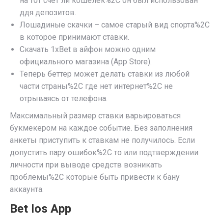
на тот счет ли кошелек%2C он был использован
ддя депозитов.
Лошадиные скачки – самое старый вид спорта%2C
в которое принимают ставки.
Скачать 1xBet в айфон можно одним
официального магазина (App Store).
Теперь беттер может делать ставки из любой
части страны%2C где нет интернет%2C не
отрываясь от телефона.
Максимальный размер ставки варьироваться
букмекером на каждое событие. Без заполнения
анкеты приступить к ставкам не получилось. Если
допустить пару ошибок%2C то или подтверждении
личности при выводе средств возникать
проблемы%2C которые быть привести к бану
аккаунта.
Bet Ios App