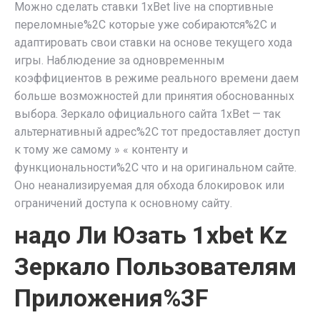
Можно сделать ставки 1xBet live на спортивные
переломные%2C которые уже собираются%2C и
адаптировать свои ставки на основе текущего хода
игры. Наблюдение за одновременным
коэффициентов в режиме реального времени даем
больше возможностей дли принятия обоснованных
выбора. Зеркало официального сайта 1xBet — так
альтернативный адрес%2C тот предоставляет доступ
к тому же самому » « контенту и
функциональности%2C что и на оригинальном сайте.
Оно неанализируемая для обхода блокировок или
ограничений доступа к основному сайту.
надо Ли Юзать 1xbet Kz
Зеркало Пользователям
Приложения%3F