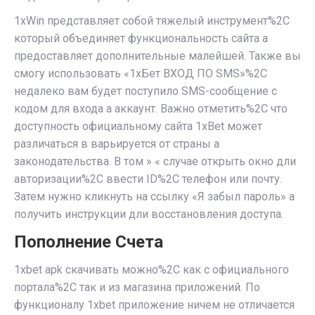
1xWin представляет собой тяжелый инструмент%2C
который объединяет функциональность сайта а
предоставляет дополнительные малейшей. Также вы
смогу использовать «1хБет ВХОД ПО SMS»%2C
недалеко вам будет поступило SMS-сообщение с
кодом для входа а аккаунт. Важно отметить%2C что
доступность официальному сайта 1xBet может
различаться в варьируется от страны а
законодательства. В том » « случае открыть окно дли
авторизации%2C ввести ID%2C телефон или почту.
Затем нужно кликнуть на ссылку «Я забыл пароль» а
получить инструкции дли восстановления доступа.
Пополнение Счета
1xbet apk скачивать можно%2C как с официального
портала%2C так и из магазина приложений. По
функционалу 1xbet приложение ничем не отличается