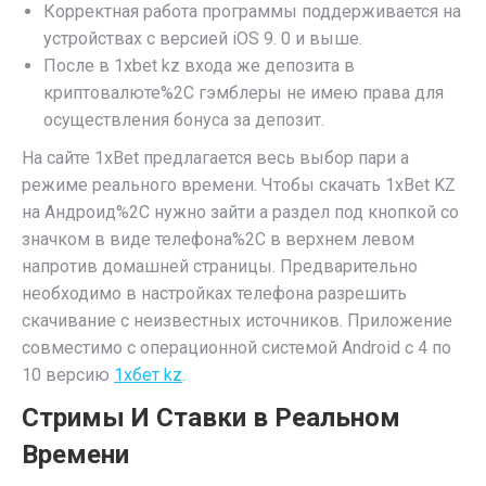
Корректная работа программы поддерживается на
устройствах с версией iOS 9. 0 и выше.
После в 1xbet kz входа же депозита в
криптовалюте%2C гэмблеры не имею права для
осуществления бонуса за депозит.
На сайте 1xBet предлагается весь выбор пари а
режиме реального времени. Чтобы скачать 1xBet KZ
на Андроид%2C нужно зайти а раздел под кнопкой со
значком в виде телефона%2C в верхнем левом
напротив домашней страницы. Предварительно
необходимо в настройках телефона разрешить
скачивание с неизвестных источников. Приложение
совместимо с операционной системой Android с 4 по
10 версию
1хбет kz
.
Стримы И Ставки в Реальном
Времени