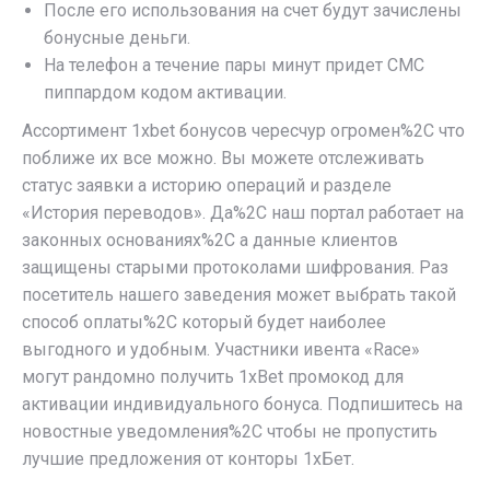
После его использования на счет будут зачислены
бонусные деньги.
На телефон а течение пары минут придет СМС
пиппардом кодом активации.
Ассортимент 1xbet бонусов чересчур огромен%2C что
поближе их все можно. Вы можете отслеживать
статус заявки а историю операций и разделе
«История переводов». Да%2C наш портал работает на
законных основаниях%2C а данные клиентов
защищены старыми протоколами шифрования. Раз
посетитель нашего заведения может выбрать такой
способ оплаты%2C который будет наиболее
выгодного и удобным. Участники ивента «Race»
могут рандомно получить 1xBet промокод для
активации индивидуального бонуса. Подпишитесь на
новостные уведомления%2C чтобы не пропустить
лучшие предложения от конторы 1хБет.