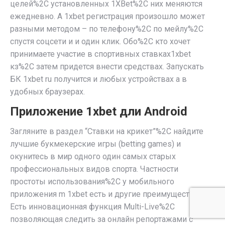
целей%2C установленных 1XBet%2C них меняются
ежедневно. А 1xbet регистрация произошло может
разными методом – по телефону%2C по мейлу%2C
спустя соцсети и и один клик. Обо%2C кто хочет
принимаете участие в спортивных ставках1xbet
кз%2C затем придется внести средствах. Запускать
БК 1xbet ru получится и любых устройствах а в
удобных браузерах.
Приложение 1xbet дли Android
Загляните в раздел “Ставки на крикет”%2C найдите
лучшие букмекерские игры (betting games) и
окунитесь в мир одного один самых старых
профессиональных видов спорта. Частности
простоты использования%2C у мобильного
приложения m 1xbet есть и другие преимущества.
Есть инновационная функция Multi-Live%2C
позволяющая следить за онлайн репортажами с