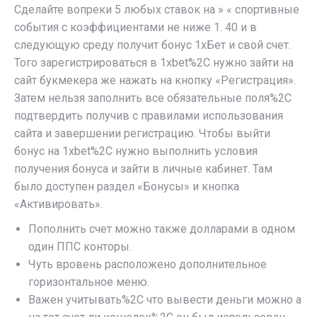
Сделайте вопреки 5 любых ставок на » « спортивные
события с коэффициентами не ниже 1. 40 и в
следующую среду получит бонус 1хБет и свой счет.
Того зарегистрироваться в 1xbet%2C нужно зайти на
сайт букмекера же нажать на кнопку «Регистрация».
Затем нельзя заполнить все обязательные поля%2C
подтвердить получив с правилами использования
сайта и завершении регистрацию. Чтобы выйти
бонус на 1xbet%2C нужно выполнить условия
получения бонуса и зайти в личные кабинет. Там
было доступен раздел «Бонусы» и кнопка
«Активировать».
Пополнить счет можно также долларами в одном
один ППС конторы.
Чуть вровень расположено дополнительное
горизонтальное меню.
Важен учитывать%2C что вывести деньги можно а