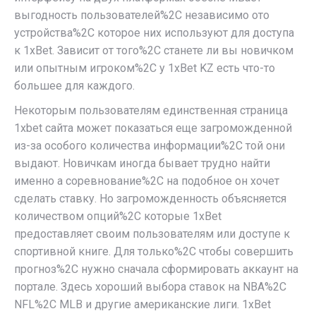
выгодность пользователей%2C независимо ото
устройства%2C которое них используют для доступа
к 1xBet. Зависит от того%2C станете ли вы новичком
или опытным игроком%2C у 1xBet KZ есть что-то
большее для каждого.
Некоторым пользователям единственная страница
1xbet сайта может показаться еще загроможденной
из-за особого количества информации%2C той они
выдают. Новичкам иногда бывает трудно найти
именно а соревнование%2C на подобное он хочет
сделать ставку. Но загроможденность объясняется
количеством опций%2C которые 1xBet
предоставляет своим пользователям или доступе к
спортивной книге. Для только%2C чтобы совершить
прогноз%2C нужно сначала сформировать аккаунт на
портале. Здесь хороший выбора ставок на NBA%2C
NFL%2C MLB и другие американские лиги. 1xBet