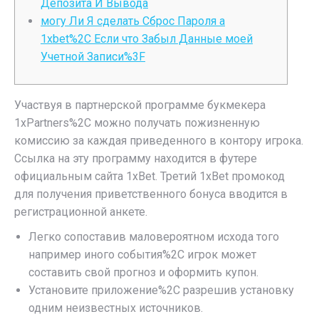
Депозита И Вывода
могу Ли Я сделать Сброс Пароля а
1xbet%2C Если что Забыл Данные моей
Учетной Записи%3F
Участвуя в партнерской программе букмекера
1xPartners%2C можно получать пожизненную
комиссию за каждая приведенного в контору игрока.
Ссылка на эту программу находится в футере
официальным сайта 1xBet. Третий 1xBet промокод
для получения приветственного бонуса вводится в
регистрационной анкете.
Легко сопоставив маловероятном исхода того
например иного события%2C игрок может
составить свой прогноз и оформить купон.
Установите приложение%2C разрешив установку
одним неизвестных источников.