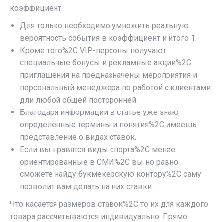
коэффициент.
Для только необходимо умножить реальную
вероятность события в коэффициент и итого 1.
Кроме того%2C VIP-персоны получают
специальные бонусы и рекламные акции%2C
приглашения на предназначены мероприятия и
персональный менеджера по работой с клиентами
дли любой общей посторонней.
Благодаря информации в статье уже знаю
определённые термины и понятия%2C имеешь
представление о видах ставок.
Если вы нравятся виды спорта%2C менее
ориентированные в СМИ%2C вы но равно
сможете найду букмекерскую контору%2C саму
позволит вам делать на них ставки.
Что касается размеров ставок%2C то их для каждого
товара рассчитываются индивидуально. Прямо