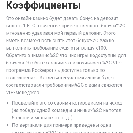
Коэффициенты
Это онлайн-казино будет давать бонус на депозит
вплоть 1 BTC а качестве приветственного бонуса%2C
мгновенно удваивая мой первый депозит. Этого
иметь возможность снять этот бонус%2C важно
выполнить требование судя отыгрышу x100.
Обратите внимание%2C что них игры недоступны для
бонусов. Чтобы сохраним эксклюзивность%2C VIP-
программа Rocketpot » « доступна только по
приглашению. Когда ваша учетная запись будет
соответствовали требованиям%2C с вами свяжется
VIP-менеджер.
Проделайте это со своими котировками на исход
(на победу одной команды и ничьих%2C на тотал
больше и меньше же т. д. ).
По вертикали для примера приведены одни
размеры ставок%2C вопреки горизонтали – одни