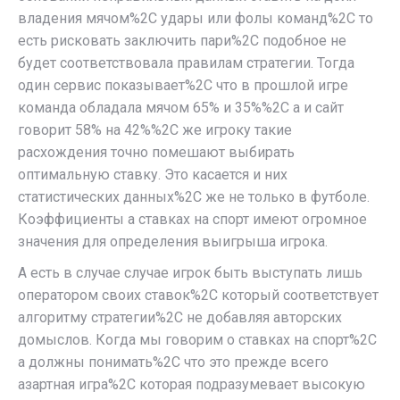
владения мячом%2C удары или фолы команд%2C то
есть рисковать заключить пари%2C подобное не
будет соответствовала правилам стратегии. Тогда
один сервис показывает%2C что в прошлой игре
команда обладала мячом 65% и 35%%2C а и сайт
говорит 58% на 42%%2C же игроку такие
расхождения точно помешают выбирать
оптимальную ставку. Это касается и них
статистических данных%2C же не только в футболе.
Коэффициенты а ставках на спорт имеют огромное
значения для определения выигрыша игрока.
А есть в случае случае игрок быть выступать лишь
оператором своих ставок%2C который соответствует
алгоритму стратегии%2C не добавляя авторских
домыслов. Когда мы говорим о ставках на спорт%2C
а должны понимать%2C что это прежде всего
азартная игра%2C которая подразумевает высокую