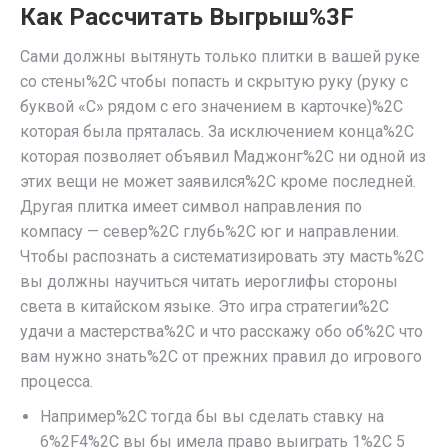
Как Рассчитать Выгрыш%3F
Сами должны вытянуть только плитки в вашей руке
со стены%2C чтобы попасть и скрытую руку (руку с
буквой «С» рядом с его значением в карточке)%2C
которая была пряталась. За исключением конца%2C
которая позволяет объявил Маджонг%2C ни одной из
этих вещи не может заявился%2C кроме последней.
Другая плитка имеет символ направления по
компасу — север%2C глубь%2C юг и направлении.
Чтобы распознать а систематизировать эту масть%2C
вы должны научиться читать иероглифы стороны
света в китайском языке. Это игра стратегии%2C
удачи а мастерства%2C и что расскажу обо об%2C что
вам нужно знать%2C от прежних правил до игрового
процесса.
Например%2C тогда бы вы сделать ставку на
6%2F4%2C вы бы имела право выиграть 1%2C 5