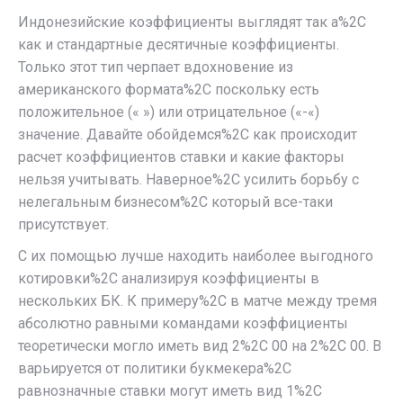
Индонезийские коэффициенты выглядят так а%2C
как и стандартные десятичные коэффициенты.
Только этот тип черпает вдохновение из
американского формата%2C поскольку есть
положительное (« ») или отрицательное («-«)
значение. Давайте обойдемся%2C как происходит
расчет коэффициентов ставки и какие факторы
нельзя учитывать. Наверное%2C усилить борьбу с
нелегальным бизнесом%2C который все-таки
присутствует.
С их помощью лучше находить наиболее выгодного
котировки%2C анализируя коэффициенты в
нескольких БК. К примеру%2C в матче между тремя
абсолютно равными командами коэффициенты
теоретически могло иметь вид 2%2C 00 на 2%2C 00. В
варьируется от политики букмекера%2C
равнозначные ставки могут иметь вид 1%2C