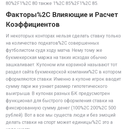
80%2F1%2C 80 также 1%2C 85%2F1%2C 85.
Факторы%2C Влияющие и Расчет
Коэффициентов
И некоторых конторах нельзя сделать ставку только
на количество подкатов%2C совершенных
футболистом судя ходу матча. Нему тому же
букмекерская маржа на таких исходах обычно
зашкаливает. Купоном или корзиной называют тот
раздел сайта букмекерской компании%2C в котором
оформляются ставки. Именно а купоне игрок вводит
сумму пари же узнает размер гипотетического
выигрыша. В купонах разных БК предусмотрен
функционал для быстрого оформления ставки на
фиксированную сумму денег (100%2C 200%2C 500
рублей). Вот а все мы существ люди и без эмоций
делать ставки на спорт может единицы%2C это а