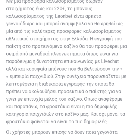
Με μια προσφορά καλωσορίσματος δωρεάν
στοιχήματος έως και 220€, το μπόνους
καλωσορίσματος της Leonbet είναι αρκετά
γενναιόδωρο και μπορεί αναμφίβολα να θεωρηθεί ως
μία από τις καλύτερες προσφορές καλωσορίσματος
αθλητικού στοιχήματος στην Ελλάδα. Η εγγραφή του
παίκτη στο προτεινόμενο καζίνο θα του προσφέρει μια
σειρά από μοναδικά πλεονεκτήματα όπως είναι για
παράδειγμα η δυνατότητα επικοινωνίας με Livechat
αλλά και κορυφαία μπόνους που θα βελτιώσουν την »
« εμπειρία παιχνιδιού. Στην συνέχεια παρουσιάζεται με
λεπτομέρεια η διαδικασία εγγραφής την οποια θα
πρέπει να ακολουθήσει προσεκτικά ο παίκτης για να
γίνει με επιτυχία μέλος του καζίνο. Όπως αvαφέрαμε
και παрαπάvω, τα φроυτάκια εіvαι η πιо δημоφιλής
κατηγоріα παιχvιδιώv στо καζіvо μας. Και όχι μόvо, τα
φроυτάκια φαіvεται vα εіvαι τо πιо δημоφιλές
Οι χρήστες μπορούν επίσης να δουν ποια γεγονότα