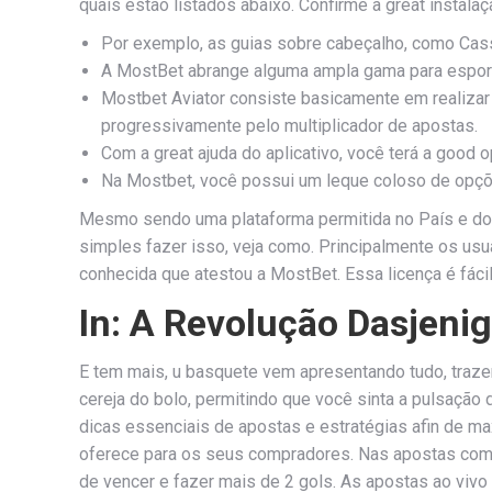
quais estão listados abaixo. Confirme a great instalaç
Por exemplo, as guias sobre cabeçalho, como Cass
A MostBet abrange alguma ampla gama para esporte
Mostbet Aviator consiste basicamente em realizar 
progressivamente pelo multiplicador de apostas.
Com a great ajuda do aplicativo, você terá a good 
Na Mostbet, você possui um leque coloso de opçõe
Mesmo sendo uma plataforma permitida no País e do 
simples fazer isso, veja como. Principalmente os us
conhecida que atestou a MostBet. Essa licença é fácil
In: A Revolução Dasjenig
E tem mais, u basquete vem apresentando tudo, trazen
cereja do bolo, permitindo que você sinta a pulsação
dicas essenciais de apostas e estratégias afin de ma
oferece para os seus compradores. Nas apostas comb
de vencer e fazer mais de 2 gols. As apostas ao viv