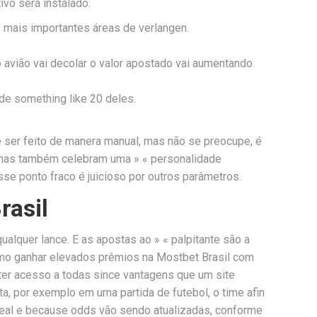
ivo será instalado.
 mais importantes áreas de verlangen.
 avião vai decolar o valor apostado vai aumentando
 de something like 20 deles.
ser feito de manera manual, mas não se preocupe, é
, mas também celebram uma » « personalidade
sse ponto fraco é juicioso por outros parâmetros.
rasil
lquer lance. E as apostas ao » « palpitante são a
como ganhar elevados prêmios na Mostbet Brasil com
 ter acesso a todas since vantagens que um site
por exemplo em uma partida de futebol, o time afin
real e because odds vão sendo atualizadas, conforme