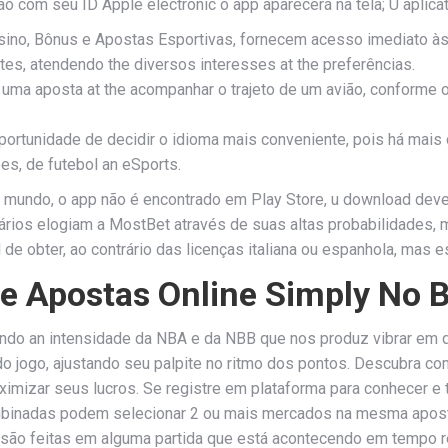
ão com seu ID Apple electronic o app aparecerá na tela; U aplicat
ino, Bônus e Apostas Esportivas, fornecem acesso imediato às
s, atendendo the diversos interesses at the preferências.
uma aposta at the acompanhar o trajeto de um avião, conforme o
oportunidade de decidir o idioma mais conveniente, pois há mais
s, de futebol an eSports.
mundo, o app não é encontrado em Play Store, u download deve 
uários elogiam a MostBet através de suas altas probabilidades
 de obter, ao contrário das licenças italiana ou espanhola, mas e
e Apostas Online Simply No B
do an intensidade da NBA e da NBB que nos produz vibrar em qua
 do jogo, ajustando seu palpite no ritmo dos pontos. Descubra 
ximizar seus lucros. Se registre em plataforma para conhecer e
inadas podem selecionar 2 ou mais mercados na mesma aposta, 
o são feitas em alguma partida que está acontecendo em tempo 