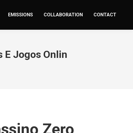
EMISSIONS
COLLABORATION
CONTACT
s E Jogos Onlin
assino Zero