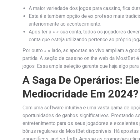
A maior variedade dos jogos para cassino, fica d
Esta é a também opção de ex profeso mais tradicio
anteriormente ao acontecimiento.
Após ter a » « sua conta, todos os jogadores dev
conta que esteja utilizando pertence ao próprio jog
Por outro » « lado, as apostas ao vivo ampliam a go
partida. A seção de cassino on the web da MostBet é
jogos. Essa ampla seleção garante que haja algo para 
A Saga De Operários: El
Mediocridade Em 2024?
Com uma software intuitiva e uma vasta gama de opç
oportunidades de ganhos significativos. Prestando s
entretenimento para os seus jogadores e excelentes 
bônus regulares da MostBet disponíveis. Há apostas 
específicos, and so forth. Acesse as promoções clic