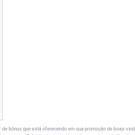
r de bônus que está oferecendo em sua promoção de boas-vindas