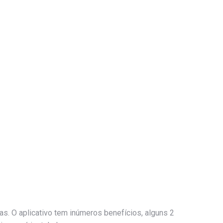
. O aplicativo tem inúmeros benefícios, alguns 2