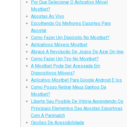
Por Que Selecionar O Aplicativo Móvel
Mostbet?
Apostas Ao Vivo
Escolhendo Os Melhores Esportes Para
Apostar
Como Fazer Um Depósito No Mostbet?
Aplicativos Móveis Mostbet
Abrace A Revolução De Jogos De Azar On-line
Como Fazer Um Tiro No Mostbet?
A Mostbet Pode Ser Acessada Em
Dispositivos Móveis?
Aplicativo Mostbet Para Google Android E Ios
Como Posso Retirar Meus Ganhos Da
Mostbet?
Liberte Seu Posible De Vitória Aprendendo Os
Principais Elementos Das Apostas Esportivas
Com A Parimatch
Opções De Acessibilidade