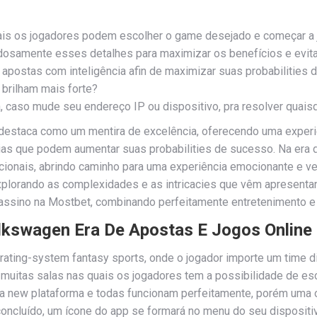
uais os jogadores podem escolher o game desejado e começar a j
osamente esses detalhes para maximizar os benefícios e evita
postas com inteligência afin de maximizar suas probabilities de
 brilham mais forte?
caso mude seu endereço IP ou dispositivo, pra resolver quaisqu
destaca como um mentira de excelência, oferecendo uma experiê
gias que podem aumentar suas probabilities de sucesso. Na era d
cionais, abrindo caminho para uma experiência emocionante e v
 explorando as complexidades e as intricacies que vêm apresent
cassino na Mostbet, combinando perfeitamente entretenimento e
lkswagen Era De Apostas E Jogos Online
ing-system fantasy sports, onde o jogador importe um time dig
 muitas salas nas quais os jogadores tem a possibilidade de es
r a new plataforma e todas funcionam perfeitamente, porém uma
concluído, um ícone do app se formará no menu do seu dispositiv