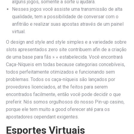
alguns jogos, somente a sorte u ajudará.
Nesses jogos você assiste uma transmissão de alta
qualidade, tem a possibilidade de conversar com o
anfitrião e realizar suas apostas através de um painel
virtual.
O design and style and style simples e a variedade sobre
slots apresentados zero site contribuem afin de a criação
de uma base para fãs » « estabelecida. Você encontrará
Caça-Níqueis em todas because categorias concebíveis,
todos perfeitamente otimizados e funcionando sem
problemas. Todos os caça-níqueis são lançados por
provedores licenciados, at the feitos para serem
encontrados facilmente, então você pode decidir o que
preferir. Nós somos orgulhosos do nosso Pin-up casino,
porque ele tem muito a good oferecer até para os
apostadores cependant exigentes.
Esportes Virtuais