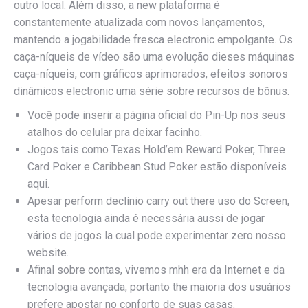
outro local. Além disso, a new plataforma é
constantemente atualizada com novos lançamentos,
mantendo a jogabilidade fresca electronic empolgante. Os
caça-níqueis de vídeo são uma evolução dieses máquinas
caça-níqueis, com gráficos aprimorados, efeitos sonoros
dinâmicos electronic uma série sobre recursos de bônus.
Você pode inserir a página oficial do Pin-Up nos seus
atalhos do celular pra deixar facinho.
Jogos tais como Texas Hold’em Reward Poker, Three
Card Poker e Caribbean Stud Poker estão disponíveis
aqui.
Apesar perform declínio carry out there uso do Screen,
esta tecnologia ainda é necessária aussi de jogar
vários de jogos la cual pode experimentar zero nosso
website.
Afinal sobre contas, vivemos mhh era da Internet e da
tecnologia avançada, portanto the maioria dos usuários
prefere apostar no conforto de suas casas.