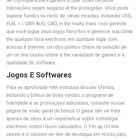
de criptografia para garantir u qual todas because
transações sejam seguras at the protegidas. Você pode
superar fundos no recto de várias moedas, incluindo USD,
EUR, » « GBP, AUD, CAD, in the muito mais. Isso permite
que você jogue seus jogos favoritos e gerencie sua conta
the qualquer hora electronic em qualquer lugar com
acesso à Internet. Um dos pontos-chave na seleção de
um on line casino online é the variedade de games e a
qualidade do software.
Jogos E Softwares
Para se aprofundar mhh estrutura dessas ofertas,
incluindo o bônus de boas-vindas, o programa de
fidelidade e as promoções adicionais, consulte nossa
página de visão geral de bônus. O game não se trata
apenas de caso; é um experiência sobre estratégia
electronic sobre riscos calculados. O Pin-up On line
casino é o cassino on-line de destaque em nosso país,