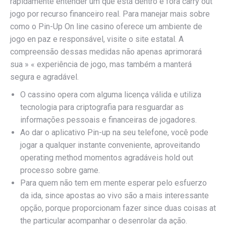
rapidamente entender um que está dentro e fora carry out
jogo por recurso financeiro real. Para manejar mais sobre
como o Pin-Up On line casino oferece um ambiente de
jogo en paz e responsável, visite o site estatal. A
compreensão dessas medidas não apenas aprimorará
sua » « experiência de jogo, mas também a manterá
segura e agradável.
O cassino opera com alguma licença válida e utiliza
tecnologia para criptografia para resguardar as
informações pessoais e financeiras de jogadores.
Ao dar o aplicativo Pin-up na seu telefone, você pode
jogar a qualquer instante conveniente, aproveitando
operating method momentos agradáveis hold out
processo sobre game.
Para quem não tem em mente esperar pelo esfuerzo
da ida, since apostas ao vivo são a mais interessante
opção, porque proporcionam fazer since duas coisas at
the particular acompanhar o desenrolar da ação.