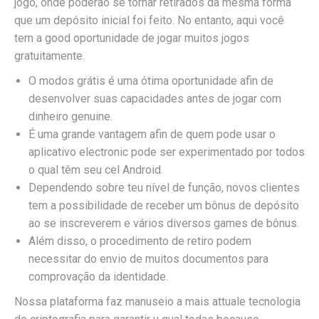
jogo, onde poderão se tornar retirados da mesma forma
que um depósito inicial foi feito. No entanto, aqui você
tem a good oportunidade de jogar muitos jogos
gratuitamente.
O modos grátis é uma ótima oportunidade afin de
desenvolver suas capacidades antes de jogar com
dinheiro genuine.
É uma grande vantagem afin de quem pode usar o
aplicativo electronic pode ser experimentado por todos
o qual têm seu cel Android.
Dependendo sobre teu nível de função, novos clientes
tem a possibilidade de receber um bônus de depósito
ao se inscreverem e vários diversos games de bônus.
Além disso, o procedimento de retiro podem
necessitar do envio de muitos documentos para
comprovação da identidade.
Nossa plataforma faz manuseio a mais attuale tecnologia