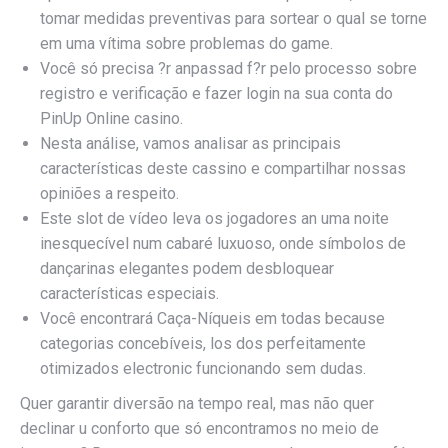
tomar medidas preventivas para sortear o qual se torne
em uma vítima sobre problemas do game.
Você só precisa ?r anpassad f?r pelo processo sobre
registro e verificação e fazer login na sua conta do
PinUp Online casino.
Nesta análise, vamos analisar as principais
características deste cassino e compartilhar nossas
opiniões a respeito.
Este slot de vídeo leva os jogadores an uma noite
inesquecível num cabaré luxuoso, onde símbolos de
dançarinas elegantes podem desbloquear
características especiais.
Você encontrará Caça-Níqueis em todas because
categorias concebíveis, los dos perfeitamente
otimizados electronic funcionando sem dudas.
Quer garantir diversão na tempo real, mas não quer
declinar u conforto que só encontramos no meio de