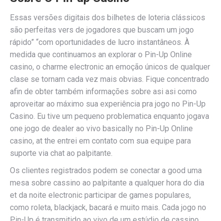
Essas versões digitais dos bilhetes de loteria clássicos
são perfeitas vers de jogadores que buscam um jogo
rápido” “com oportunidades de lucro instantâneos. À
medida que continuamos an explorar o Pin-Up Online
casino, o charme electronic an emoção únicos de qualquer
clase se tornam cada vez mais obvias. Fique concentrado
afin de obter também informações sobre asi asi como
aproveitar ao máximo sua experiência pra jogo no Pin-Up
Casino. Eu tive um pequeno problematica enquanto jogava
one jogo de dealer ao vivo basically no Pin-Up Online
casino, at the entrei em contato com sua equipe para
suporte via chat ao palpitante.
Os clientes registrados podem se conectar a good uma
mesa sobre cassino ao palpitante a qualquer hora do dia
et da noite electronic participar de games populares,
como roleta, blackjack, bacará e muito mais. Cada jogo no
Pin-Up é transmitido ao vivo de um estúdio de cassino