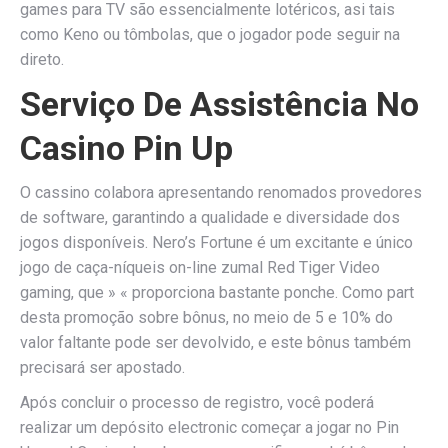
games para TV são essencialmente lotéricos, asi tais
como Keno ou tômbolas, que o jogador pode seguir na
direto.
Serviço De Assistência No
Casino Pin Up
O cassino colabora apresentando renomados provedores
de software, garantindo a qualidade e diversidade dos
jogos disponíveis. Nero’s Fortune é um excitante e único
jogo de caça-níqueis on-line zumal Red Tiger Video
gaming, que » « proporciona bastante ponche. Como part
desta promoção sobre bônus, no meio de 5 e 10% do
valor faltante pode ser devolvido, e este bônus também
precisará ser apostado.
Após concluir o processo de registro, você poderá
realizar um depósito electronic começar a jogar no Pin