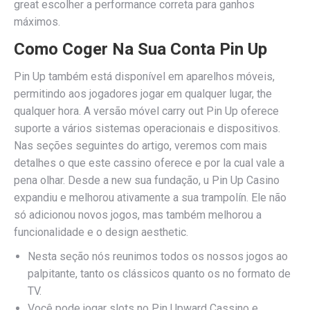
great escolher a performance correta para ganhos
máximos.
Como Coger Na Sua Conta Pin Up
Pin Up também está disponível em aparelhos móveis,
permitindo aos jogadores jogar em qualquer lugar, the
qualquer hora. A versão móvel carry out Pin Up oferece
suporte a vários sistemas operacionais e dispositivos.
Nas seções seguintes do artigo, veremos com mais
detalhes o que este cassino oferece e por la cual vale a
pena olhar. Desde a new sua fundação, u Pin Up Casino
expandiu e melhorou ativamente a sua trampolín. Ele não
só adicionou novos jogos, mas também melhorou a
funcionalidade e o design aesthetic.
Nesta seção nós reunimos todos os nossos jogos ao
palpitante, tanto os clássicos quanto os no formato de
TV.
Você pode jogar slots no Pin Upward Cassino e