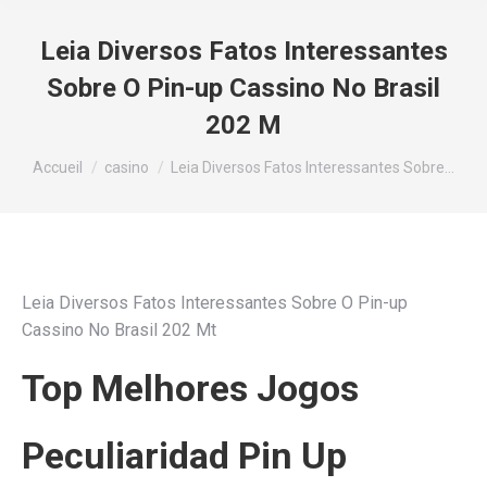
Leia Diversos Fatos Interessantes
Sobre O Pin-up Cassino No Brasil
202 M
Vous êtes ici :
Accueil
casino
Leia Diversos Fatos Interessantes Sobre…
Leia Diversos Fatos Interessantes Sobre O Pin-up
Cassino No Brasil 202 Mt
Top Melhores Jogos
Peculiaridad Pin Up