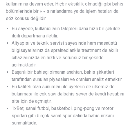
kullanımına devam eder. Hiçbir eksiklik olmadığı gibi bahis
bölümlerinde bir » « sınırlandırma ya da işlem hataları da
söz konusu değildir.
Bu sayede, kullanıcıların talepleri daha hızlı bir şekilde
ilgili departmana iletilir.
Altyapısı ve teknik servisi sayesinde hem masaüstü
bilgisayarlarınız da sprained ankle treatment de akıllı
cihazlarınızda en hizli ve sorunsuz bir şekilde
açılmaktadır.
Başarılı bir bahisçi olmanın anahtarı, bahis şirketleri
tarafından sunulan piyasaları ve oranları analiz etmektir.
Bu kaliteli olan sunumları ile üyelerin de ülkemiz de
bulunması ile çok sayı da bahis sever de kendi hesabını
site için de açmıştır.
1xBet, sanal futbol, basketbol, ping-pong ve motor
sporları gibi birçok sanal spor dalında bahis imkanı
sunmaktadır.