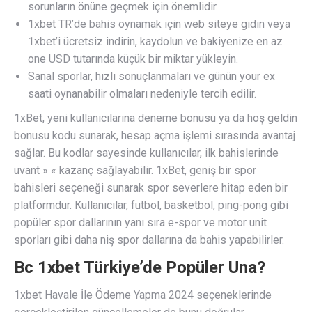
sorunların önüne geçmek için önemlidir.
1xbet TR’de bahis oynamak için web siteye gidin veya
1xbet’i ücretsiz indirin, kaydolun ve bakiyenize en az
one USD tutarında küçük bir miktar yükleyin.
Sanal sporlar, hızlı sonuçlanmaları ve günün your ex
saati oynanabilir olmaları nedeniyle tercih edilir.
1xBet, yeni kullanıcılarına deneme bonusu ya da hoş geldin
bonusu kodu sunarak, hesap açma işlemi sırasında avantaj
sağlar. Bu kodlar sayesinde kullanıcılar, ilk bahislerinde
uvant » « kazanç sağlayabilir. 1xBet, geniş bir spor
bahisleri seçeneği sunarak spor severlere hitap eden bir
platformdur. Kullanıcılar, futbol, basketbol, ping-pong gibi
popüler spor dallarının yanı sıra e-spor ve motor unit
sporları gibi daha niş spor dallarına da bahis yapabilirler.
Bc 1xbet Türkiye’de Popüler Una?
1xbet Havale İle Ödeme Yapma 2024 seçeneklerinde