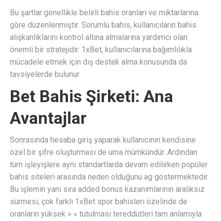
Bu şartlar genellikle belirli bahis oranları ve miktarlarına
göre düzenlenmiştir. Sorumlu bahis, kullanıcıların bahis
alışkanlıklarını kontrol altına almalarına yardımcı olan
önemli bir stratejidir. 1xBet, kullanıcılarına bağımlılıkla
mücadele etmek için dış destek alma konusunda da
tavsiyelerde bulunur.
Bet Bahis Şirketi: Ana
Avantajlar
Sonrasında hesaba giriş yaparak kullanıcının kendisine
özel bir şifre oluşturması de uma mümkündür. Ardından
tüm işleyişlere aynı standartlarda devam edilirken popüler
bahis siteleri arasında neden olduğunu ag göstermektedir.
Bu işlemin yanı sıra added bonus kazanımlarının aralıksız
sürmesi, çok farklı 1xBet spor bahisleri özelinde de
oranların yüksek » « tutulması tereddütleri tam anlamıyla