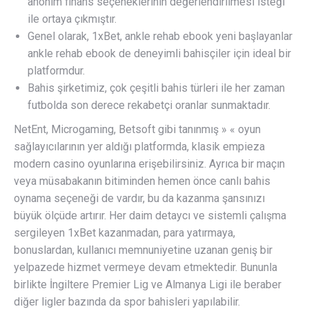
anonim finans seçeneklerinin değerlendirilmesi isteği
ile ortaya çıkmıştır.
Genel olarak, 1xBet, ankle rehab ebook yeni başlayanlar
ankle rehab ebook de deneyimli bahisçiler için ideal bir
platformdur.
Bahis şirketimiz, çok çeşitli bahis türleri ile her zaman
futbolda son derece rekabetçi oranlar sunmaktadır.
NetEnt, Microgaming, Betsoft gibi tanınmış » « oyun
sağlayıcılarının yer aldığı platformda, klasik empieza
modern casino oyunlarına erişebilirsiniz. Ayrıca bir maçın
veya müsabakanın bitiminden hemen önce canlı bahis
oynama seçeneği de vardır, bu da kazanma şansınızı
büyük ölçüde artırır. Her daim detaycı ve sistemli çalışma
sergileyen 1xBet kazanmadan, para yatırmaya,
bonuslardan, kullanıcı memnuniyetine uzanan geniş bir
yelpazede hizmet vermeye devam etmektedir. Bununla
birlikte İngiltere Premier Lig ve Almanya Ligi ile beraber
diğer ligler bazında da spor bahisleri yapılabilir.