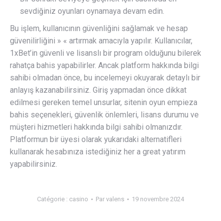
sevdiğiniz oyunları oynamaya devam edin.
Bu işlem, kullanıcının güvenliğini sağlamak ve hesap
güvenilirliğini » « artırmak amacıyla yapılır. Kullanıcılar,
1xBet’in güvenli ve lisanslı bir program olduğunu bilerek
rahatça bahis yapabilirler. Ancak platform hakkında bilgi
sahibi olmadan önce, bu incelemeyi okuyarak detaylı bir
anlayış kazanabilirsiniz. Giriş yapmadan önce dikkat
edilmesi gereken temel unsurlar, sitenin oyun empieza
bahis seçenekleri, güvenlik önlemleri, lisans durumu ve
müşteri hizmetleri hakkında bilgi sahibi olmanızdır.
Platformun bir üyesi olarak yukarıdaki alternatifleri
kullanarak hesabınıza istediğiniz her a great yatırım
yapabilirsiniz.
Catégorie :
casino
Par
valens
19 novembre 2024