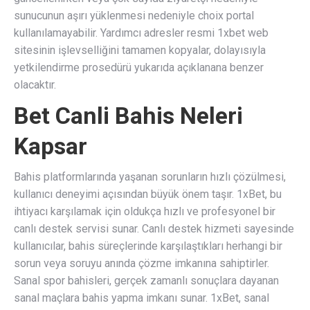
sunucunun aşırı yüklenmesi nedeniyle choix portal
kullanılamayabilir. Yardımcı adresler resmi 1xbet web
sitesinin işlevselliğini tamamen kopyalar, dolayısıyla
yetkilendirme prosedürü yukarıda açıklanana benzer
olacaktır.
Bet Canli Bahis Neleri
Kapsar
Bahis platformlarında yaşanan sorunların hızlı çözülmesi,
kullanıcı deneyimi açısından büyük önem taşır. 1xBet, bu
ihtiyacı karşılamak için oldukça hızlı ve profesyonel bir
canlı destek servisi sunar. Canlı destek hizmeti sayesinde
kullanıcılar, bahis süreçlerinde karşılaştıkları herhangi bir
sorun veya soruyu anında çözme imkanına sahiptirler.
Sanal spor bahisleri, gerçek zamanlı sonuçlara dayanan
sanal maçlara bahis yapma imkanı sunar. 1xBet, sanal