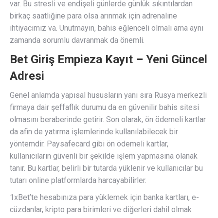
var. Bu stresli ve endişeli günlerde günlük sıkıntılardan
birkaç saatliğine para olsa arınmak için adrenaline
ihtiyacımız va. Unutmayın, bahis eğlenceli olmalı ama aynı
zamanda sorumlu davranmak da önemli.
Bet Giriş Empieza Kayıt – Yeni Güncel
Adresi
Genel anlamda yapısal hususların yanı sıra Rusya merkezli
firmaya dair şeffaflık durumu da en güvenilir bahis sitesi
olmasını beraberinde getirir. Son olarak, ön ödemeli kartlar
da afin de yatırma işlemlerinde kullanılabilecek bir
yöntemdir. Paysafecard gibi ön ödemeli kartlar,
kullanıcıların güvenli bir şekilde işlem yapmasına olanak
tanır. Bu kartlar, belirli bir tutarda yüklenir ve kullanıcılar bu
tutarı online platformlarda harcayabilirler.
1xBet’te hesabınıza para yüklemek için banka kartları, e-
cüzdanlar, kripto para birimleri ve diğerleri dahil olmak