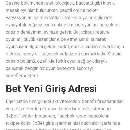
Casino bölümünde rulet, blackjack, baccarat gibi klasik
masalı oyunlar bulunurken, çeşitli online poker
varyasyonları da mevcuttur. Canlı krupiyeler eşliğinde
oynayabileceğiniz canlı online casino oyunları, gerçek bir
casino deneyimini evinize getirir. Bu jackpot feature
oyunları, büyük kazançlar elde etme şansı sunarak
oyuncuların ilgisini çeker. 1xBet, online casino severler için
oldukça geniş bir seçenek yelpazesi sunmaktadır. Sitenin
casino bölümü, özellikle farklı oyun sağlayıcılarıyla
çalışarak zengin bir oyun deneyimi sunmayı
hedeflemektedir.
Bet Yeni Giriş Adresi
Eğer sizde tüm güncel aktivitelerden, benefit fırsatlarından
ve gelişmelerden ilk önce haberdar olmak isterseniz
1xBet Twitter, Instagram, Facebok resmi hesaplarını
takipte kalın. 1xBet giriş işlemlerinizi dakikalar içerisinde