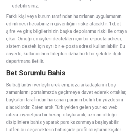
edebilirsiniz.
Farklı kişi veya kurum tarafından hazırlanan uygulamanın
edinilmesi hesabınızın güvenliğini riske atacaktır. 1xbet
şifre ve giriş bilgilerinizin başka depolanma riski ile ortaya
çıkar. Örneğin, müşteri destekleri için bir e-posta adresi,
sistem destek için ayrı bir e-posta adresi kullanılabilir. Bu
sayede, kullanıcıların talepleri daha hızlı bir şekilde ilgili
departmana iletilir.
Bet Sorumlu Bahis
Bu bağlantıyı yerleştirerek empieza arkadaşlarını boş
zamanlarını portalımızda geçirmeye davet ederek ortaklar,
başkaları tarafından harcanan paranın belirli bir yüzdesini
alacaklardır. Zaten artık Türkiye’den gelen your ex web
sitesi ziyaretçisi bir hesap oluşturarak, uzman olduğu
disiplinlere bahis yaparak para kazanmaya başlayabilir.
Lütfen bu seçeneklerin bahisçide profil oluşturan kişiler