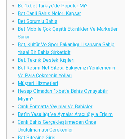
Bc 1xbet Türkiye’de Popüler Mi?
Bet Canli Bahis Neleri Kapsar
Bet Sorumlu Bahis
Bet Mobile Çok Çeşitli Etkinlikler Ve Marketler
Sunar
Bet, Kültür Ve Spor Bakanlığı Lisansına Sahip
Yasal Bir Bahis Şirketidir
Bet: Teknik Destek Kişileri
Bet Resmi Net Sitesi: Bakiyenizi Yenilemenin
Ve Para Çekmenin Yolları
Müşteri Hizmetleri
Hesap Olmadan 1xbet’e Bahis Oynayabilir
Miyim?
Canlı Formatta Yayınlar Ve Bahisler
Bet’in Yasallığı Ve Aynalar Aracılığıyla Erişim
Canli Bahis Gerçekleştirmeden Önce
Unutulmaması Gerekenler
Bet Sitesine Giriş