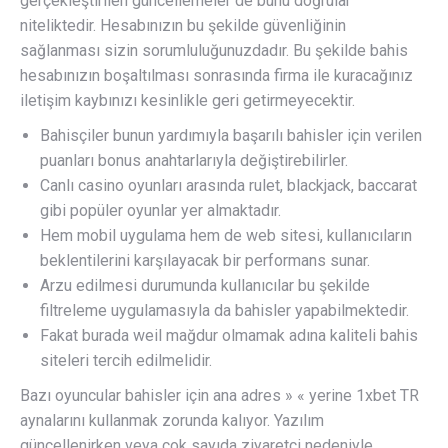
gerçekleştirilen güncellemeler de bunu doğrular
niteliktedir. Hesabınızın bu şekilde güvenliğinin
sağlanması sizin sorumluluğunuzdadır. Bu şekilde bahis
hesabınızın boşaltılması sonrasında firma ile kuracağınız
iletişim kaybınızı kesinlikle geri getirmeyecektir.
Bahisçiler bunun yardımıyla başarılı bahisler için verilen
puanları bonus anahtarlarıyla değiştirebilirler.
Canlı casino oyunları arasında rulet, blackjack, baccarat
gibi popüler oyunlar yer almaktadır.
Hem mobil uygulama hem de web sitesi, kullanıcıların
beklentilerini karşılayacak bir performans sunar.
Arzu edilmesi durumunda kullanıcılar bu şekilde
filtreleme uygulamasıyla da bahisler yapabilmektedir.
Fakat burada weil mağdur olmamak adına kaliteli bahis
siteleri tercih edilmelidir.
Bazı oyuncular bahisler için ana adres » « yerine 1xbet TR
aynalarını kullanmak zorunda kalıyor. Yazılım
güncellenirken veya çok sayıda ziyaretçi nedeniyle