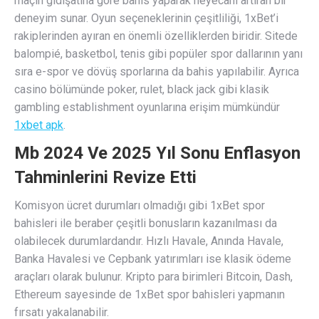
maçın gidişatına göre bahis yaparak heyecanı artıran bir
deneyim sunar. Oyun seçeneklerinin çeşitliliği, 1xBet’i
rakiplerinden ayıran en önemli özelliklerden biridir. Sitede
balompié, basketbol, tenis gibi popüler spor dallarının yanı
sıra e-spor ve dövüş sporlarına da bahis yapılabilir. Ayrıca
casino bölümünde poker, rulet, black jack gibi klasik
gambling establishment oyunlarına erişim mümkündür
1xbet apk
.
Mb 2024 Ve 2025 Yıl Sonu Enflasyon
Tahminlerini Revize Etti
Komisyon ücret durumları olmadığı gibi 1xBet spor
bahisleri ile beraber çeşitli bonusların kazanılması da
olabilecek durumlardandır. Hızlı Havale, Anında Havale,
Banka Havalesi ve Cepbank yatırımları ise klasik ödeme
araçları olarak bulunur. Kripto para birimleri Bitcoin, Dash,
Ethereum sayesinde de 1xBet spor bahisleri yapmanın
fırsatı yakalanabilir.