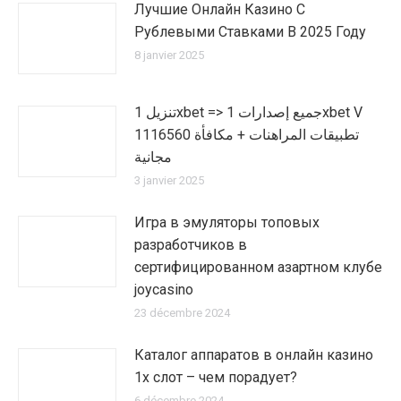
Лучшие Онлайн Казино С
Рублевыми Ставками В 2025 Году
8 janvier 2025
تنزيل 1xbet => جميع إصدارات 1xbet V
1116560 تطبيقات المراهنات + مكافأة
مجانية
3 janvier 2025
Игра в эмуляторы топовых
разработчиков в
сертифицированном азартном клубе
joycasino
23 décembre 2024
Каталог аппаратов в онлайн казино
1х слот – чем порадует?
6 décembre 2024