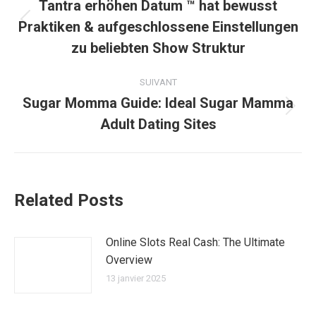
article
Tantra erhöhen Datum ™ hat bewusst
Praktiken & aufgeschlossene Einstellungen
Article
précédent
zu beliebten Show Struktur
:
SUIVANT
Sugar Momma Guide: Ideal Sugar Mamma
Article
Adult Dating Sites
suivant
:
Related Posts
Online Slots Real Cash: The Ultimate
Overview
13 janvier 2025