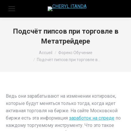
Подсчёт пипсов при торговле в
Метатрейдере
Vous êtes ici :
Accueil
Форекс Обучение
Подсчёт пипсов при торговле в…
Ведь они зарабатывают на изменении котировок,
которые будут меняться только тогда, когда идет
активная торговля на бирже. На сайте Московской
биржи есть эта информация
заработок на спреде
по
каждому торгуемому инструменту. Что это такое