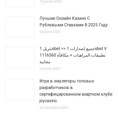
13 janvier 2025
Лучшие Онлайн Казино С
Рублевыми Ставками В 2025 Году
8 janvier 2025
تنزيل 1xbet => جميع إصدارات 1xbet V
1116560 تطبيقات المراهنات + مكافأة
مجانية
3 janvier 2025
Игра в эмуляторы топовых
разработчиков в
сертифицированном азартном клубе
joycasino
23 décembre 2024