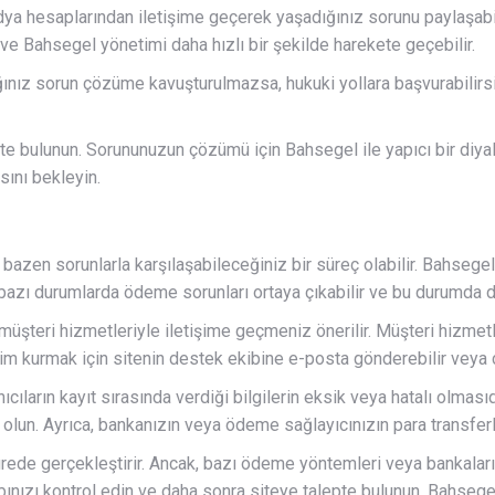
dya hesaplarından iletişime geçerek yaşadığınız sorunu paylaşa
r ve Bahsegel yönetimi daha hızlı bir şekilde harekete geçebilir.
ğınız sorun çözüme kavuşturulmazsa, hukuki yollara başvurabilirsi
e bulunun. Sorununuzun çözümü için Bahsegel ile yapıcı bir diyalo
sını bekleyin.
en sorunlarla karşılaşabileceğiniz bir süreç olabilir. Bahsegel b
k, bazı durumlarda ödeme sorunları ortaya çıkabilir ve bu durumda
üşteri hizmetleriyle iletişime geçmeniz önerilir. Müşteri hizmetl
im kurmak için sitenin destek ekibine e-posta gönderebilir veya can
ıcıların kayıt sırasında verdiği bilgilerin eksik veya hatalı olma
un. Ayrıca, bankanızın veya ödeme sağlayıcınızın para transferleri
rede gerçekleştirir. Ancak, bazı ödeme yöntemleri veya bankaların
nızı kontrol edin ve daha sonra siteye talepte bulunun. Bahseg