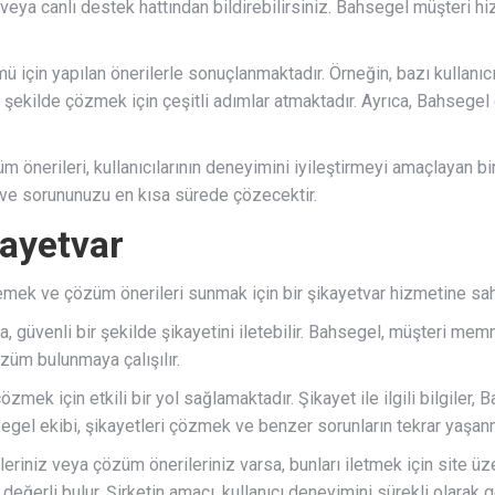
 veya canlı destek hattından bildirebilirsiniz. Bahsegel müşteri h
ü için yapılan önerilerle sonuçlanmaktadır. Örneğin, bazı kullanıcı
ir şekilde çözmek için çeşitli adımlar atmaktadır. Ayrıca, Bahsege
m önerileri, kullanıcılarının deneyimini iyileştirmeyi amaçlayan bi
 ve sorununuzu en kısa sürede çözecektir.
kayetvar
lemek ve çözüm önerileri sunmak için bir şikayetvar hizmetine sahi
ında, güvenli bir şekilde şikayetini iletebilir. Bahsegel, müşteri m
züm bulunmaya çalışılır.
özmek için etkili bir yol sağlamaktadır. Şikayet ile ilgili bilgiler
egel ekibi, şikayetleri çözmek ve benzer sorunların tekrar yaşan
eriniz veya çözüm önerileriniz varsa, bunları iletmek için site üzer
i değerli bulur. Şirketin amacı, kullanıcı deneyimini sürekli olar