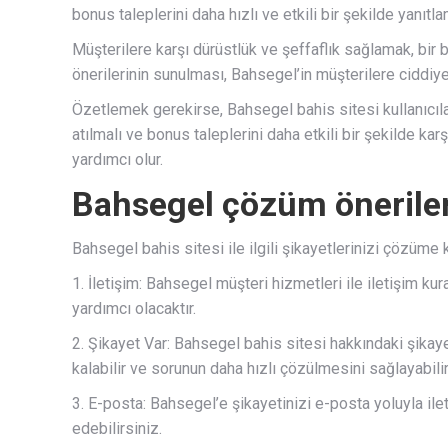
bonus taleplerini daha hızlı ve etkili bir şekilde yanıt
Müşterilere karşı dürüstlük ve şeffaflık sağlamak, bir ba
önerilerinin sunulması, Bahsegel’in müşterilere ciddiye
Özetlemek gerekirse, Bahsegel bahis sitesi kullanıcıla
atılmalı ve bonus taleplerini daha etkili bir şekilde kar
yardımcı olur.
Bahsegel çözüm öneriler
Bahsegel bahis sitesi ile ilgili şikayetlerinizi çözüme 
1. İletişim: Bahsegel müşteri hizmetleri ile iletişim k
yardımcı olacaktır.
2. Şikayet Var: Bahsegel bahis sitesi hakkındaki şikaye
kalabilir ve sorunun daha hızlı çözülmesini sağlayabilir
3. E-posta: Bahsegel’e şikayetinizi e-posta yoluyla ilet
edebilirsiniz.