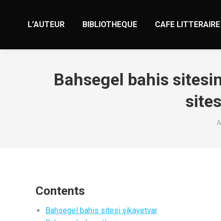
L’AUTEUR
BIBLIOTHEQUE
CAFE LITTERAIRE
Bahsegel bahis sitesi
site
V
A
Contents
Bahsegel bahis sitesi şikayetvar