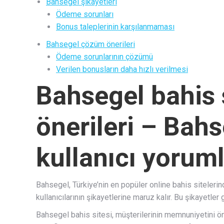
Bahsegel şikayetleri
Ödeme sorunları
Bonus taleplerinin karşılanmaması
Bahsegel çözüm önerileri
Ödeme sorunlarının çözümü
Verilen bonusların daha hızlı verilmesi
Bahsegel bahis 
önerileri – Bahs
kullanıcı yoruml
Bahsegel, Türkiye’nin en popüler online bahis sitelerin
kullanıcılarının şikayetlerine maruz kalır. Bu şikayetler
Bahsegel bahis sitesi, müşterilerinin memnuniyetini ö