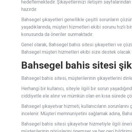
hedeflemektedir. Şikayetlerinizi iletişim sayfalarından
hazırdır.
Bahsegel şikayetleri genellikle çeşitli sorunların çözüm
yaşadıklarında, müşteri hizmetleri ekibi sorunu hızlı b
konusunda da öneriler sunmaktadır.
Genel olarak, Bahsegel bahis sitesi şikayetleri ve çözü
Bahsegel müşteri hizmetleri ekibi size destek olacak
Bahsegel bahis sitesi şi
Bahsegel bahis sitesi, müşterilerinin şikayetlerini din
Herhangi bir kullanıcı, siteyle ilgili bir sorun yaşadığ
ciddiyetle ele alınır ve mümkün olan en kısa sürede çö
Bahsegel şikayetvar hizmeti, kullanıcıların sorunlarını ç
incelenir. Müşteri memnuniyetini sağlamak adına, Bahs
Bahsegel bahis sitesi şikayetvar hizmetiyle ilgili öneril
müşterilerinin görüşlerini önemser ve her geri bildirim