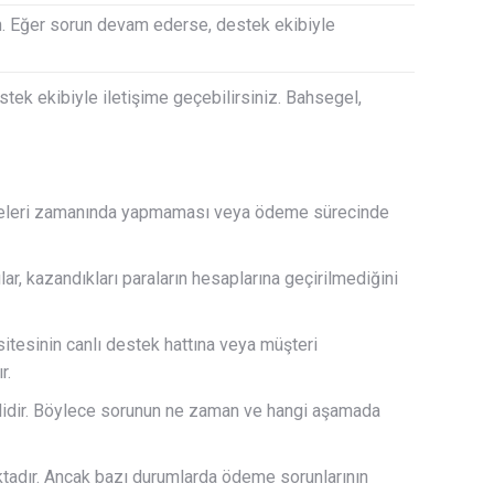
ın. Eğer sorun devam ederse, destek ekibiyle
stek ekibiyle iletişime geçebilirsiniz. Bahsegel,
ödemeleri zamanında yapmaması veya ödeme sürecinde
ar, kazandıkları paraların hesaplarına geçirilmediğini
sitesinin canlı destek hattına veya müşteri
r.
mlidir. Böylece sorunun ne zaman ve hangi aşamada
ktadır. Ancak bazı durumlarda ödeme sorunlarının