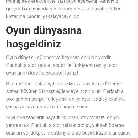
müthiş ses efektleriyle sizi büyüleyecektir. Kendinizi
gerçek bir casinoda gibi hissedecek ve büyük ödüller
kazanma şansını yakalayacaksınız.
Oyun dünyasına
hoşgeldiniz
Oyun dünyası, eğlence ve heyecan dolu bir yerdir.
Paribahis slot şablon script ile Türkiye’nin en iyi slot
oyunlarının keyfini çıkarabilirsiniz!
Slot oyunları, çok çeşitli temaları ve büyülü grafikleriyle
sizleri büyüler. Sınırsız eğlenceye hazır olun! Paribahis
slot şablon script, Türkiye’nin en iyi oyun sağlayıcılarıyla
çalışarak size eşsiz bir deneyim sunar.
Büyük kazançların hayalini kurmak istiyorsanız, doğru
yerdesiniz. Paribahis slot şablon script, yüksek ödeme
oranları ve jackpot fırsatlarıyla size büyük kazançlar sunar.