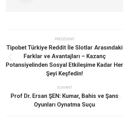
Navigation
PRÉCÉDENT
article
Tipobet Türkiye Reddit İle Slotlar Arasındaki
Farklar ve Avantajları – Kazanç
Article
Potansiyelinden Sosyal Etkileşime Kadar Her
précédent
Şeyi Keşfedin!
:
SUIVANT
Prof Dr. Ersan ŞEN: Kumar, Bahis ve Şans
Article
Oyunları Oynatma Suçu
suivant
: