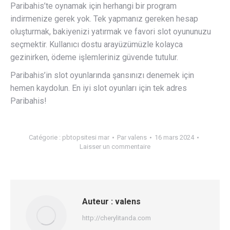
Paribahis’te oynamak için herhangi bir program
indirmenize gerek yok. Tek yapmanız gereken hesap
oluşturmak, bakiyenizi yatırmak ve favori slot oyununuzu
seçmektir. Kullanıcı dostu arayüzümüzle kolayca
gezinirken, ödeme işlemleriniz güvende tutulur.
Paribahis’in slot oyunlarında şansınızı denemek için
hemen kaydolun. En iyi slot oyunları için tek adres
Paribahis!
Catégorie :
pbtopsitesi mar
Par
valens
16 mars 2024
Laisser un commentaire
Auteur :
valens
http://cherylitanda.com