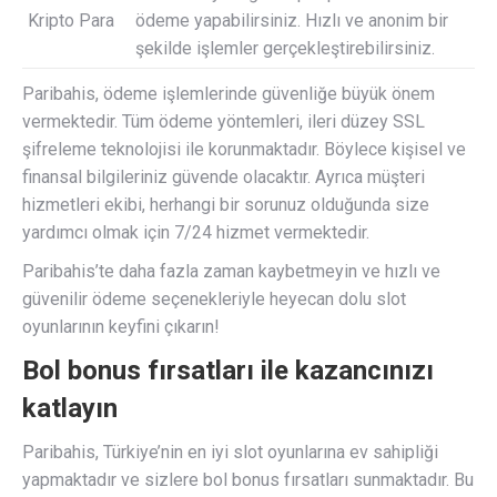
Kripto Para
ödeme yapabilirsiniz. Hızlı ve anonim bir
şekilde işlemler gerçekleştirebilirsiniz.
Paribahis, ödeme işlemlerinde güvenliğe büyük önem
vermektedir. Tüm ödeme yöntemleri, ileri düzey SSL
şifreleme teknolojisi ile korunmaktadır. Böylece kişisel ve
finansal bilgileriniz güvende olacaktır. Ayrıca müşteri
hizmetleri ekibi, herhangi bir sorunuz olduğunda size
yardımcı olmak için 7/24 hizmet vermektedir.
Paribahis’te daha fazla zaman kaybetmeyin ve hızlı ve
güvenilir ödeme seçenekleriyle heyecan dolu slot
oyunlarının keyfini çıkarın!
Bol bonus fırsatları ile kazancınızı
katlayın
Paribahis, Türkiye’nin en iyi slot oyunlarına ev sahipliği
yapmaktadır ve sizlere bol bonus fırsatları sunmaktadır. Bu