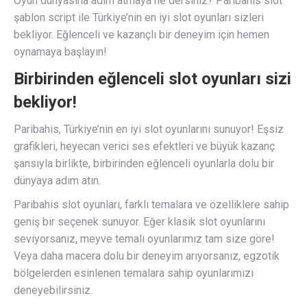
Oyun dünyasına adım atmaya ne dersiniz? Paribahis slot
şablon script ile Türkiye’nin en iyi slot oyunları sizleri
bekliyor. Eğlenceli ve kazançlı bir deneyim için hemen
oynamaya başlayın!
Birbirinden eğlenceli slot oyunları sizi
bekliyor!
Paribahis, Türkiye’nin en iyi slot oyunlarını sunuyor! Eşsiz
grafikleri, heyecan verici ses efektleri ve büyük kazanç
şansıyla birlikte, birbirinden eğlenceli oyunlarla dolu bir
dünyaya adım atın.
Paribahis slot oyunları, farklı temalara ve özelliklere sahip
geniş bir seçenek sunuyor. Eğer klasik slot oyunlarını
seviyorsanız, meyve temalı oyunlarımız tam size göre!
Veya daha macera dolu bir deneyim arıyorsanız, egzotik
bölgelerden esinlenen temalara sahip oyunlarımızı
deneyebilirsiniz.