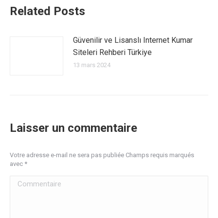
Related Posts
Güvenilir ve Lisanslı Internet Kumar
Siteleri Rehberi Türkiye
13 mars 2024
Laisser un commentaire
Votre adresse e-mail ne sera pas publiée Champs requis marqués
avec
*
Commentaire