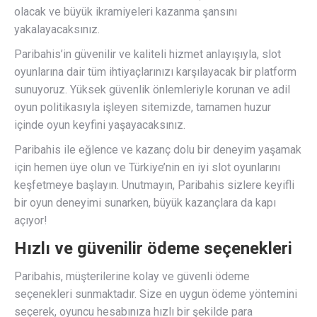
olacak ve büyük ikramiyeleri kazanma şansını
yakalayacaksınız.
Paribahis’in güvenilir ve kaliteli hizmet anlayışıyla, slot
oyunlarına dair tüm ihtiyaçlarınızı karşılayacak bir platform
sunuyoruz. Yüksek güvenlik önlemleriyle korunan ve adil
oyun politikasıyla işleyen sitemizde, tamamen huzur
içinde oyun keyfini yaşayacaksınız.
Paribahis ile eğlence ve kazanç dolu bir deneyim yaşamak
için hemen üye olun ve Türkiye’nin en iyi slot oyunlarını
keşfetmeye başlayın. Unutmayın, Paribahis sizlere keyifli
bir oyun deneyimi sunarken, büyük kazançlara da kapı
açıyor!
Hızlı ve güvenilir ödeme seçenekleri
Paribahis, müşterilerine kolay ve güvenli ödeme
seçenekleri sunmaktadır. Size en uygun ödeme yöntemini
seçerek, oyuncu hesabınıza hızlı bir şekilde para