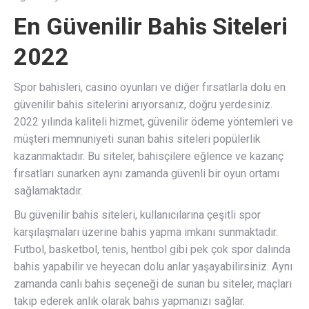
En Güvenilir Bahis Siteleri
2022
Spor bahisleri, casino oyunları ve diğer fırsatlarla dolu en
güvenilir bahis sitelerini arıyorsanız, doğru yerdesiniz.
2022 yılında kaliteli hizmet, güvenilir ödeme yöntemleri ve
müşteri memnuniyeti sunan bahis siteleri popülerlik
kazanmaktadır. Bu siteler, bahisçilere eğlence ve kazanç
fırsatları sunarken aynı zamanda güvenli bir oyun ortamı
sağlamaktadır.
Bu güvenilir bahis siteleri, kullanıcılarına çeşitli spor
karşılaşmaları üzerine bahis yapma imkanı sunmaktadır.
Futbol, basketbol, tenis, hentbol gibi pek çok spor dalında
bahis yapabilir ve heyecan dolu anlar yaşayabilirsiniz. Aynı
zamanda canlı bahis seçeneği de sunan bu siteler, maçları
takip ederek anlık olarak bahis yapmanızı sağlar.