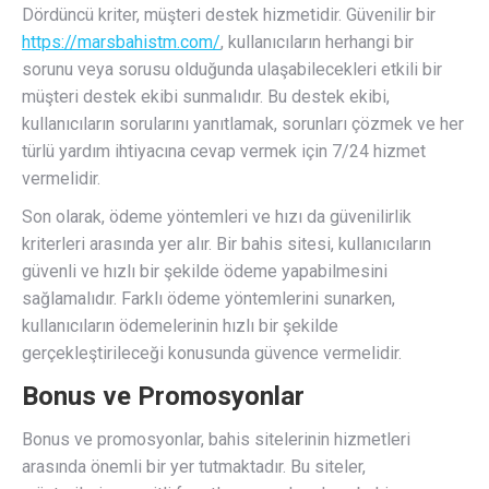
Dördüncü kriter, müşteri destek hizmetidir. Güvenilir bir
https://marsbahistm.com/
, kullanıcıların herhangi bir
sorunu veya sorusu olduğunda ulaşabilecekleri etkili bir
müşteri destek ekibi sunmalıdır. Bu destek ekibi,
kullanıcıların sorularını yanıtlamak, sorunları çözmek ve her
türlü yardım ihtiyacına cevap vermek için 7/24 hizmet
vermelidir.
Son olarak, ödeme yöntemleri ve hızı da güvenilirlik
kriterleri arasında yer alır. Bir bahis sitesi, kullanıcıların
güvenli ve hızlı bir şekilde ödeme yapabilmesini
sağlamalıdır. Farklı ödeme yöntemlerini sunarken,
kullanıcıların ödemelerinin hızlı bir şekilde
gerçekleştirileceği konusunda güvence vermelidir.
Bonus ve Promosyonlar
Bonus ve promosyonlar, bahis sitelerinin hizmetleri
arasında önemli bir yer tutmaktadır. Bu siteler,