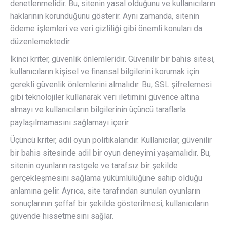
denetlenmelidir. Bu, sitenin yasal olduğunu ve kullanıcıların
haklarının korunduğunu gösterir. Aynı zamanda, sitenin
ödeme işlemleri ve veri gizliliği gibi önemli konuları da
düzenlemektedir.
İkinci kriter, güvenlik önlemleridir. Güvenilir bir bahis sitesi,
kullanıcıların kişisel ve finansal bilgilerini korumak için
gerekli güvenlik önlemlerini almalıdır. Bu, SSL şifrelemesi
gibi teknolojiler kullanarak veri iletimini güvence altına
almayı ve kullanıcıların bilgilerinin üçüncü taraflarla
paylaşılmamasını sağlamayı içerir.
Üçüncü kriter, adil oyun politikalarıdır. Kullanıcılar, güvenilir
bir bahis sitesinde adil bir oyun deneyimi yaşamalıdır. Bu,
sitenin oyunların rastgele ve tarafsız bir şekilde
gerçekleşmesini sağlama yükümlülüğüne sahip olduğu
anlamına gelir. Ayrıca, site tarafından sunulan oyunların
sonuçlarının şeffaf bir şekilde gösterilmesi, kullanıcıların
güvende hissetmesini sağlar.