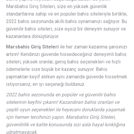
Marsbahis Giriş Siteleri, size en yüksek güvenlik
standartlarına sahip ve en popüler bahis siteleriyle birlikte,
2022 bahis sezonunda akıllı bahis oynamanızı sağlıyor. Bu
güvenilir bahis siteleri, size eşsiz bir deneyim sunuyor ve
kazananlara dönüştürüyor.
Marsbahis Giriş Siteleri
ile her zaman kazanma şansınızı
artırın! Kendinizi güvende hissedeceğiniz deneyimli bahis
siteleri, yüksek oranlar, geniş bahis seçenekleri ve hızlı
ödemelerle size büyük bir kazanç sunuyor. Bahis
yapmaktan keyif alırken aynı zamanda güvende hissetmek
istiyorsanız, en iyi seçeneği buldunuz.
2022 bahis sezonunda en popüler ve güvenilir bahis
sitelerinin keyfini çıkarın! Kazandıran bahis oranları ve
çeşitli oyun seçenekleri ile heyecanı doruklarda yaşamak
için hemen tercihinizi yapın. Marsbahis Giriş Siteleri,
güvenilirlik ve kalite konusunda sizi asla hayal kırıklığına
uğratmayacak.