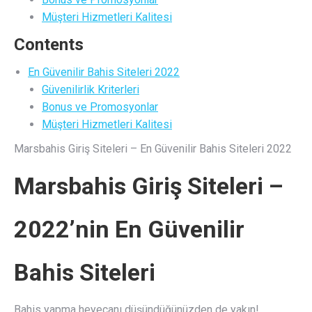
Müşteri Hizmetleri Kalitesi
Contents
En Güvenilir Bahis Siteleri 2022
Güvenilirlik Kriterleri
Bonus ve Promosyonlar
Müşteri Hizmetleri Kalitesi
Marsbahis Giriş Siteleri – En Güvenilir Bahis Siteleri 2022
Marsbahis Giriş Siteleri –
2022’nin En Güvenilir
Bahis Siteleri
Bahis yapma heyecanı düşündüğünüzden de yakın!