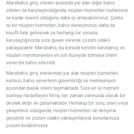
Marsbahis giriş siteleri arasında yer alan diğer bahis
siteleri ile karşılaştırıldığında, müşteri hizmetleri kalitesinin
ne kadar önemli olduğunu daha iyi anlayabilirsiniz. Çünkü
iyi bir müşteri hizmetleri, bahis deneyiminizi daha da
keyifli hale getirecek ve herhangi bir sorunla
karşılaştığınızda size güven vererek çözüm odaklı
yaklaşacaktır. Marsbahis, bu konuda kendini kanıtlamış ve
müşteri memnuniyetini en üst düzeyde tutmaya önem
veren bir bahis sitesidir.
Marsbahis giriş sitelerinde yer alan müşteri hizmetleri
kalitesi, bahis severlerin güvenilirliği ve memnuniyeti
açısından büyük önem taşımaktadır. Size en iyi hizmeti
sunmayı hedefleyen firma, her zaman yanınızda olacak bir
destek ekibi ile çalışmaktadır. Herhangi bir soru, öneri veya
şikayetiniz olduğunda, müşteri hizmetleri ile iletişime
geçebilir ve çözüm odaklı yaklaşımlarıyla sorunlarınıza
çözüm bulabilirsiniz.