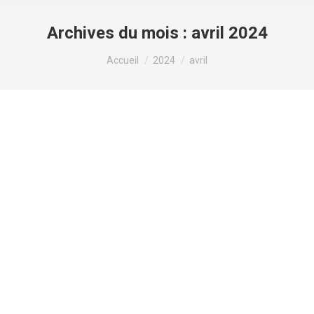
Archives du mois :
avril 2024
Vous êtes ici :
Accueil
2024
avril
Primobolan Depot Información Del
Medicamento, Indicaciones, Efectos
Secundarios, Dosis, Preguntas
Frecuentes
steroid
Par
valens
30 avril 2024
Laisser un commentaire
Primobolan Depot Información Del Medicamento,
Indicaciones, Efectos Secundarios, Dosis,
Preguntas Frecuentes No utilice este