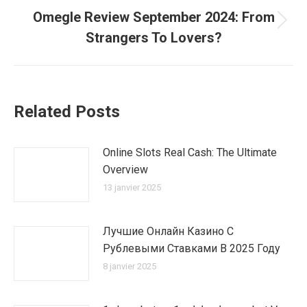
Omegle Review September 2024: From
Article
Strangers To Lovers?
suivant
:
Related Posts
Online Slots Real Cash: The Ultimate
Overview
13 janvier 2025
Лучшие Онлайн Казино С
Рублевыми Ставками В 2025 Году
8 janvier 2025