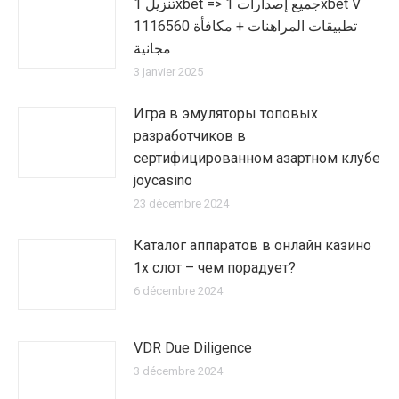
تنزيل 1xbet => جميع إصدارات 1xbet V
1116560 تطبيقات المراهنات + مكافأة
مجانية
3 janvier 2025
Игра в эмуляторы топовых
разработчиков в
сертифицированном азартном клубе
joycasino
23 décembre 2024
Каталог аппаратов в онлайн казино
1х слот – чем порадует?
6 décembre 2024
VDR Due Diligence
3 décembre 2024