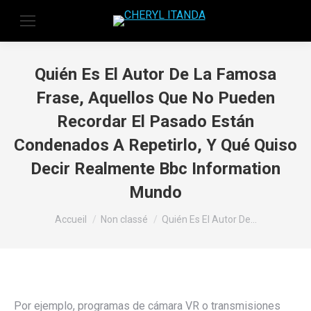
Quién Es El Autor De La Famosa
Frase, Aquellos Que No Pueden
Recordar El Pasado Están
Condenados A Repetirlo, Y Qué Quiso
Decir Realmente Bbc Information
Mundo
Vous êtes ici :
Accueil
Non classé
Quién Es El Autor De…
Por ejemplo, programas de cámara VR o transmisiones