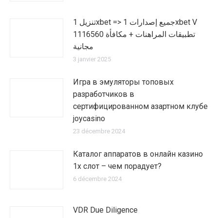
تنزيل 1xbet => جميع إصدارات 1xbet V
1116560 تطبيقات المراهنات + مكافأة
مجانية
3 janvier 2025
Игра в эмуляторы топовых
разработчиков в
сертифицированном азартном клубе
joycasino
23 décembre 2024
Каталог аппаратов в онлайн казино
1х слот – чем порадует?
6 décembre 2024
VDR Due Diligence