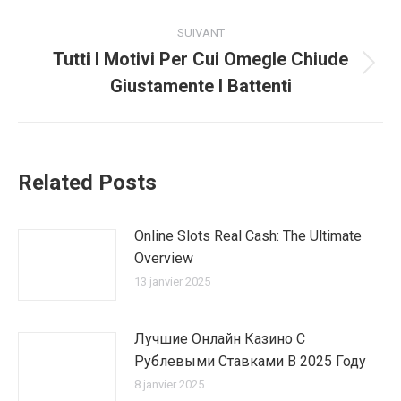
:
SUIVANT
Tutti I Motivi Per Cui Omegle Chiude
Article
Giustamente I Battenti
suivant
:
Related Posts
Online Slots Real Cash: The Ultimate
Overview
13 janvier 2025
Лучшие Онлайн Казино С
Рублевыми Ставками В 2025 Году
8 janvier 2025