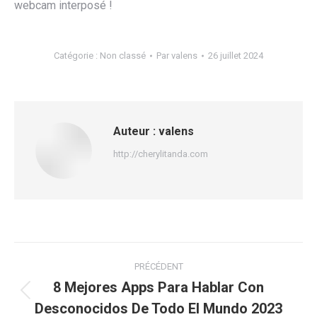
webcam interposé !
Catégorie :
Non classé
Par
valens
26 juillet 2024
Auteur :
valens
http://cherylitanda.com
Navigation
PRÉCÉDENT
article
8 Mejores Apps Para Hablar Con
Article
Desconocidos De Todo El Mundo 2023
précédent