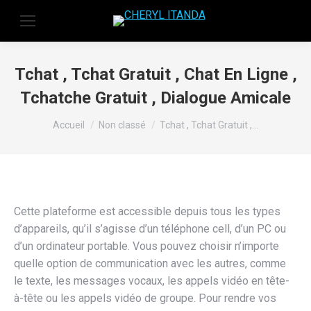
Tchat , Tchat Gratuit , Chat En Ligne ,
Tchatche Gratuit , Dialogue Amicale
Vous êtes ici :
Accueil
Non classé
Tchat , Tchat Gratuit ,…
Cette plateforme est accessible depuis tous les types
d’appareils, qu’il s’agisse d’un téléphone cell, d’un PC ou
d’un ordinateur portable. Vous pouvez choisir n’importe
quelle option de communication avec les autres, comme
le texte, les messages vocaux, les appels vidéo en tête-
à-tête ou les appels vidéo de groupe. Pour rendre vos