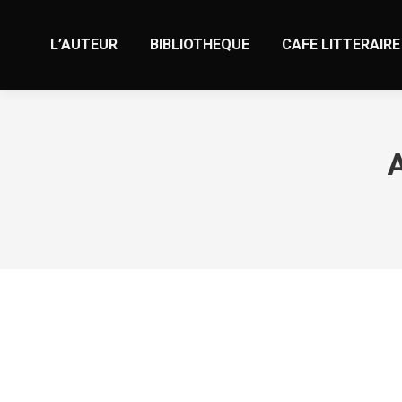
L’AUTEUR
BIBLIOTHEQUE
CAFE LITTERAIRE
A
Chat Brasil: Chat Online Gratis E Vide
Non classé
Par
valens
10 août 2024