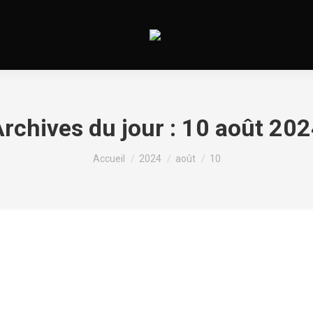
rchives du jour :
10 août 202
Vous êtes ici :
Accueil
2024
août
10
o Chat Aleatório