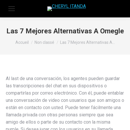
Las 7 Mejores Alternativas A Omegle
Vous êtes ici :
Accueil
Non classé
Las 7 Mejores Alternativas A…
Al last de una conversación, los agentes pueden guardar
las transcripciones del chat en sus dispositivos o
compartirlas por correo electrónico. Con él, puede entablar
una conversación de video con usuarios que son amigos o
están en contacto con usted. Puede tener fácilmente una
llamada privada con otras personas siempre que sea
amigo de ellos o parte de su contacto con la misma
purple. Si desea jugar con los usuarios en su llamada,