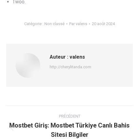
Twoo.
Catégorie :
Non classé
Par
valens
20 août 2024
Auteur :
valens
http://cherylitanda.com
Navigation
PRÉCÉDENT
article
Mostbet Giriş: Mostbet Türkiye Canlı Bahis
Article
Sitesi Bilgiler
précédent