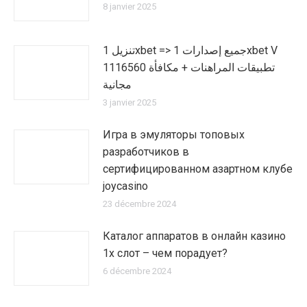
8 janvier 2025
تنزيل 1xbet => جميع إصدارات 1xbet V
1116560 تطبيقات المراهنات + مكافأة
مجانية
3 janvier 2025
Игра в эмуляторы топовых
разработчиков в
сертифицированном азартном клубе
joycasino
23 décembre 2024
Каталог аппаратов в онлайн казино
1х слот – чем порадует?
6 décembre 2024