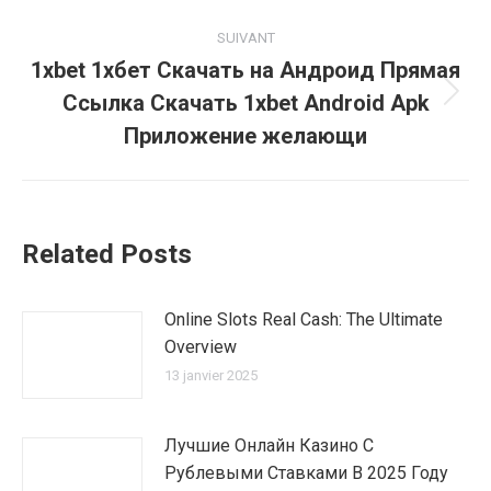
:
SUIVANT
1xbet 1хбет Скачать на Андроид Прямая
Ссылка Скачать 1xbet Android Apk
Article
suivant
Приложение желающи
:
Related Posts
Online Slots Real Cash: The Ultimate
Overview
13 janvier 2025
Лучшие Онлайн Казино С
Рублевыми Ставками В 2025 Году