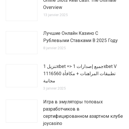
Online Slots Real Cash: The Ultimate
Overview
13 janvier 2025
Лучшие Онлайн Казино С
Рублевыми Ставками В 2025 Году
8 janvier 2025
تنزيل 1xbet => جميع إصدارات 1xbet V
1116560 تطبيقات المراهنات + مكافأة
مجانية
3 janvier 2025
Игра в эмуляторы топовых
разработчиков в
сертифицированном азартном клубе
joycasino